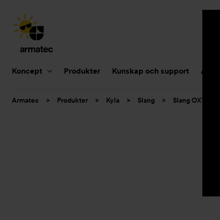
Huvudnavigering
Koncept
Produkter
Kunskap och support
Aktue
Du
Armatec
>
Produkter
>
Kyla
>
Slang
>
Slang OXY
>
är
här: