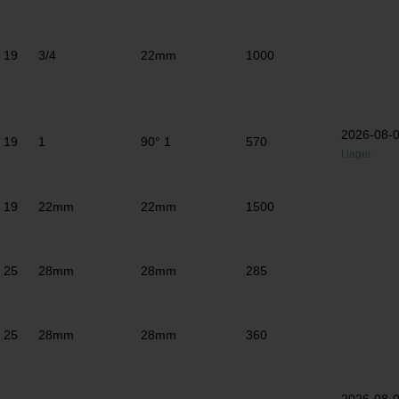
19
3/4
22mm
1000
2026-08-
19
1
90° 1
570
I lager
19
22mm
22mm
1500
25
28mm
28mm
285
25
28mm
28mm
360