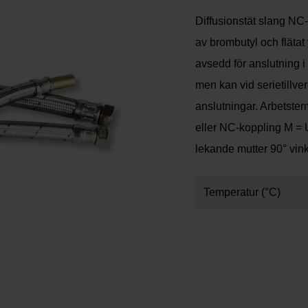
Diffusionstät slang NC
av brombutyl och flätat 
avsedd för anslutning i
men kan vid serietillve
anslutningar. Arbetstem
eller NC-koppling M = 
lekande mutter 90° vin
Temperatur (°C)