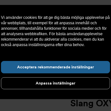
Vi använder cookies för att ge dig bästa möjliga upplevelse på
vår webbplats, till exempel för att anpassa innehåll och
annonser, tillhandahålla funktioner för sociala medier och för
att analysera webbtrafiken. För bästa användarupplevelse
llt
Om Armatec
Hållbarhet
Kontakta oss
Kundser
rekommenderar vi att du aktiverar alla cookies, men du kan
också anpassa inställningarna efter dina behov.
Läs mer om
våra cookies här.
Slang OXY AT 5745-
Hitta det du letar e
Acceptera rekommenderade inställningar
Anpassa inställningar
Slang OX