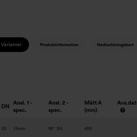
Varianter
Produktinformation
Nedladdningsbart
Ansl. 1 -
Ansl. 2 -
Mått A
Avs.da
DN
spec.
spec.
(mm)
10
15mm
90° 3/4
400