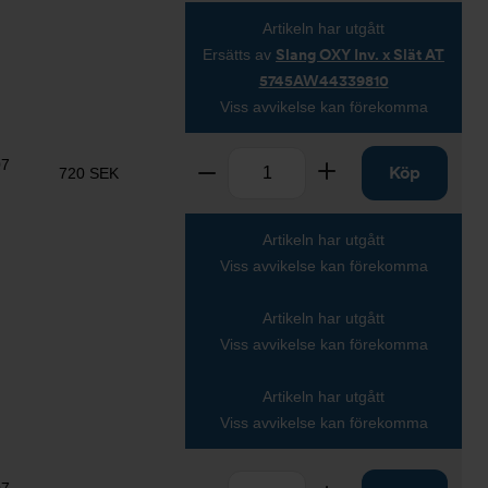
Artikeln har utgått
Ersätts av
Slang OXY Inv. x Slät AT
5745AW44339810
Viss avvikelse kan förekomma
Antal
07
Ta bort
Lägg till
Köp
720 SEK
Artikeln har utgått
Viss avvikelse kan förekomma
Artikeln har utgått
Viss avvikelse kan förekomma
Artikeln har utgått
Viss avvikelse kan förekomma
Antal