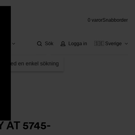
0 varor
Snabborder
Hjä
vice
Sök
Logga in
🇸🇪 Sverige
fter med en enkel sökning
Y AT 5745-