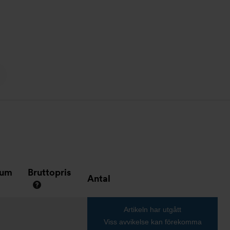
tum
Bruttopris
Antal
Artikeln har utgått
Viss avvikelse kan förekomma