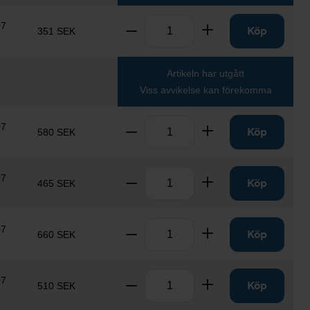
Antal
07
Ta bort
Lägg till
Köp
351 SEK
Artikeln har utgått
Viss avvikelse kan förekomma
Antal
07
Ta bort
Lägg till
Köp
580 SEK
Antal
07
Ta bort
Lägg till
Köp
465 SEK
Antal
07
Ta bort
Lägg till
Köp
660 SEK
Antal
07
Ta bort
Lägg till
Köp
510 SEK