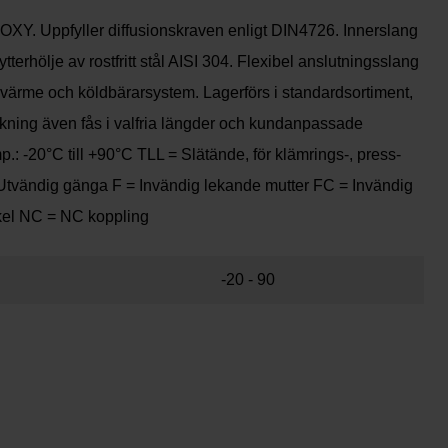
-OXY. Uppfyller diffusionskraven enligt DIN4726. Innerslang
ytterhölje av rostfritt stål AISI 304. Flexibel anslutningsslang
 värme och köldbärarsystem. Lagerförs i standardsortiment,
rkning även fås i valfria längder och kundanpassade
p.: -20°C till +90°C TLL = Slätände, för klämrings-, press-
Utvändig gänga F = Invändig lekande mutter FC = Invändig
kel NC = NC koppling
-20 - 90