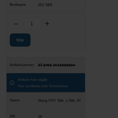
351 SEK
Antal
Ta bort
Lägg till
Köp
AT 5745-W43090904
Artikeln har utgått
Viss avvikelse kan förekomma
Slang OXY Slät. x Slät. AT
16