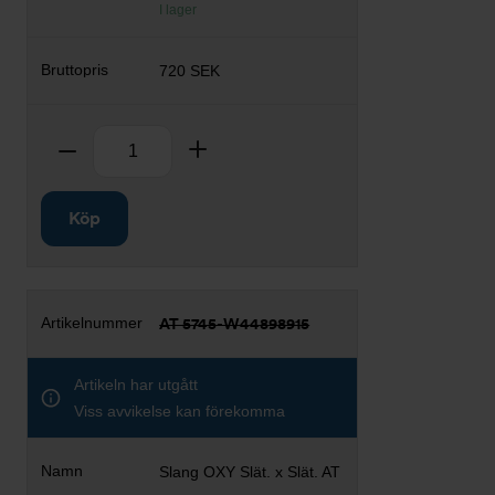
I lager
720 SEK
Antal
Ta bort
Lägg till
Köp
AT 5745-W44898915
Artikeln har utgått
Viss avvikelse kan förekomma
Slang OXY Slät. x Slät. AT