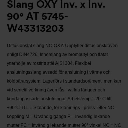
Slang OXY Inv. x Inv.
90° AT 5745-
W43313203
Diffusionstät slang NC-OXY. Uppfyller diffusionskraven
enligt DIN4726. Innerslang av brombutyl och flätat
ytterhölje av rostfritt stål AISI 304. Flexibel
anslutningsslang avsedd för anslutning i värme och
köldbärarsystem. Lagerförs i standardsortiment, men kan
vid serietillverkning även fås i valfria längder och
kundanpassade anslutningar. Arbetstemp.: -20°C till
+90°C TLL = Slätände, för klämrings-, press- eller NC-
koppling M = Utvändig gänga F = Invändig lekande
mutter FC = Invändig lekande mutter 90° vinkel NC = NC