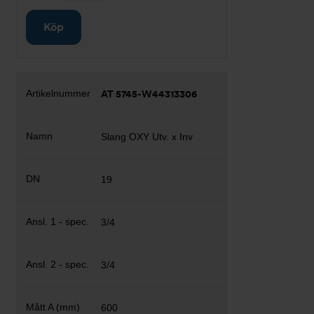
Köp
AT 5745-W44313306
Slang OXY Utv. x Inv
19
3/4
3/4
600