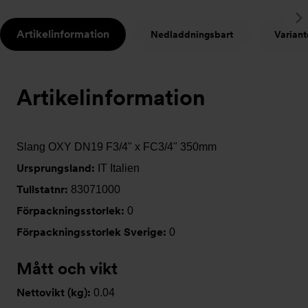
S
Artikelinformation
Nedladdningsbart
Variant
t
Artikelinformation
Slang OXY DN19 F3/4" x FC3/4" 350mm
Ursprungsland:
IT Italien
Tullstatnr:
83071000
Förpackningsstorlek:
0
Förpackningsstorlek Sverige:
0
Mått och vikt
Nettovikt (kg):
0.04