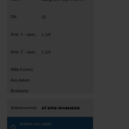
32
1 1/4
1 1/4
AT 5745-W46515102
Artikeln har utgått