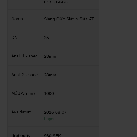
RSK 5060473
Slang OXY Slät. x Slät. AT
25
28mm
28mm
1000
2026-08-07
I lager
960 SEK