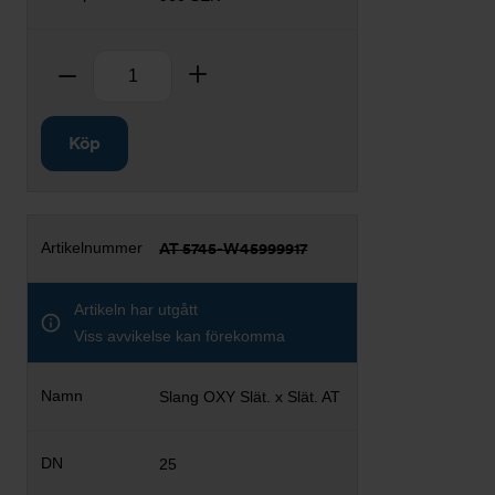
Antal
Ta bort
Lägg till
Köp
AT 5745-W45999917
Artikeln har utgått
Viss avvikelse kan förekomma
Slang OXY Slät. x Slät. AT
25