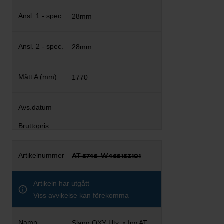
28mm
28mm
1770
AT 5745-W465153101
Artikeln har utgått
Viss avvikelse kan förekomma
Slang OXY Utv. x Inv AT