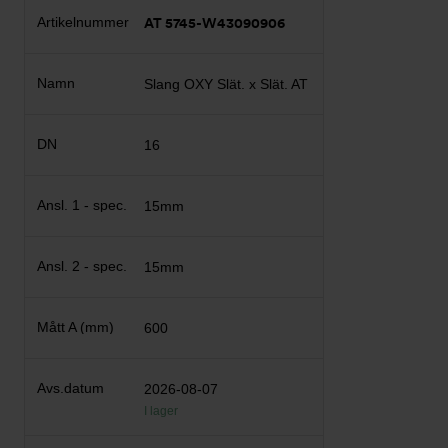
AT 5745-W43090906
Slang OXY Slät. x Slät. AT
16
15mm
15mm
600
2026-08-07
I lager