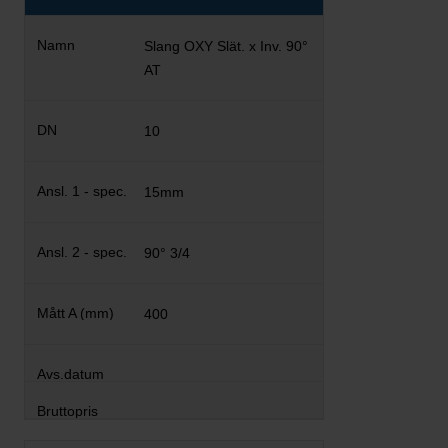
Slang OXY Slät. x Inv. 90°
AT
10
15mm
90° 3/4
400