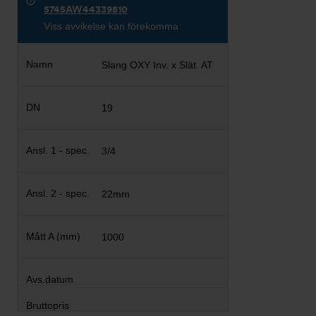
5745AW44339810
Viss avvikelse kan förekomma
Slang OXY Inv. x Slät. AT
19
3/4
22mm
1000