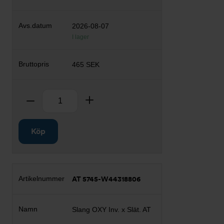
2026-08-07
I lager
465 SEK
Antal
Ta bort
Lägg till
Köp
AT 5745-W44318806
Slang OXY Inv. x Slät. AT