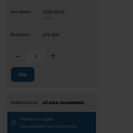
2026-08-07
I lager
670 SEK
Antal
Ta bort
Lägg till
Köp
AT 5745-W45999909
Artikeln har utgått
Viss avvikelse kan förekomma