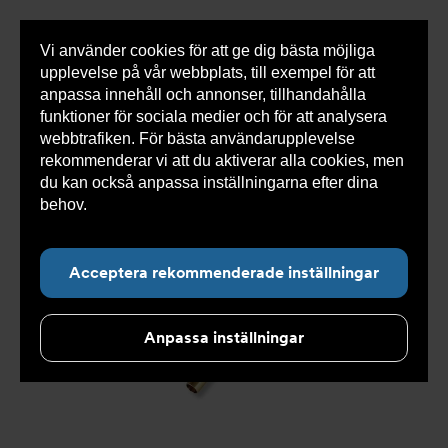
Vi använder cookies för att ge dig bästa möjliga
Visa
0 varor
Snabborder
upplevelse på vår webbplats, till exempel för att
inneh
anpassa innehåll och annonser, tillhandahålla
funktioner för sociala medier och för att analysera
webbtrafiken. För bästa användarupplevelse
Du
Armatec
>
Produkter
>
Kyla
>
Slang
>
Slang
rekommenderar vi att du aktiverar alla cookies, men
är
OXY
>
Slang OXY AT 5745-
>
Slang OXY Inv. x Inv. 90°
här:
AT 5745-W43313203
du kan också anpassa inställningarna efter dina
behov.
Läs mer om våra cookies här.
Acceptera rekommenderade inställningar
Anpassa inställningar