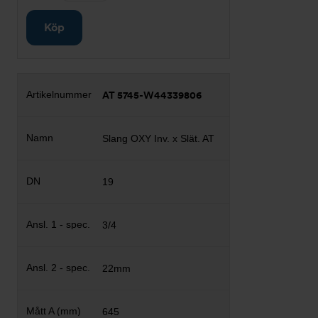
Köp
AT 5745-W44339806
Slang OXY Inv. x Slät. AT
19
3/4
22mm
645