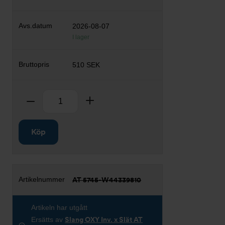
2026-08-07
I lager
510 SEK
Antal
Ta bort
Lägg till
Köp
AT 5745-W44339810
Artikeln har utgått
Ersätts av
Slang OXY Inv. x Slät AT