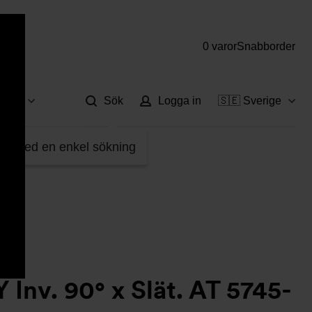
0 varor
Snabborder
Hjä
vice
Sök
Logga in
🇸🇪 Sverige
59159
fter med en enkel sökning
 Inv. 90° x Slät. AT 5745-