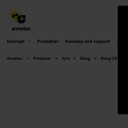
Huvudnavigering
Koncept
Produkter
Kunskap och support
Aktue
Du
Armatec
>
Produkter
>
Kyla
>
Slang
>
Slang OXY
>
är
här: