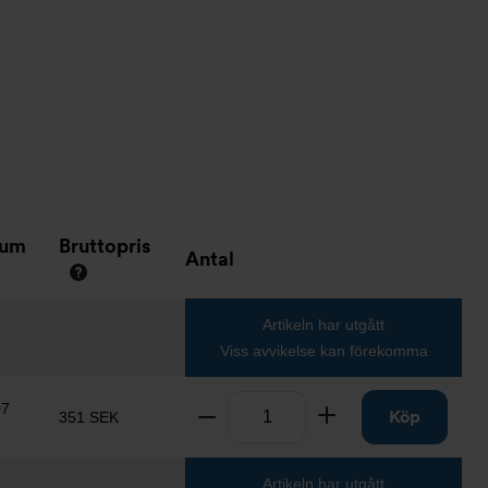
tum
Bruttopris
Antal
Artikeln har utgått
Viss avvikelse kan förekomma
Antal
07
Ta bort
Lägg till
Köp
351 SEK
Artikeln har utgått