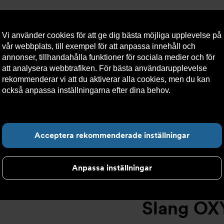
Vi använder cookies för att ge dig bästa möjliga upplevelse på
vår webbplats, till exempel för att anpassa innehåll och
annonser, tillhandahålla funktioner för sociala medier och för
att analysera webbtrafiken. För bästa användarupplevelse
llt
Om Armatec
Hållbarhet
Kontakta oss
Kundser
rekommenderar vi att du aktiverar alla cookies, men du kan
också anpassa inställningarna efter dina behov.
Läs mer om
våra cookies här.
Slang OXY AT 5745-
>
Slang OXY Inv. 90° x Slät. AT 5745-W4652
Hitta det du letar e
Acceptera rekommenderade inställningar
Anpassa inställningar
Slang OXY