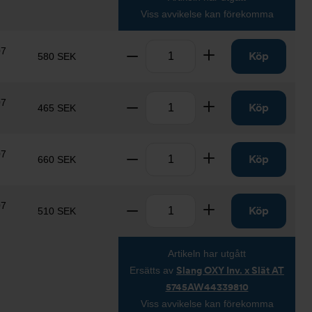
Viss avvikelse kan förekomma
Antal
07
Ta bort
Lägg till
Köp
580 SEK
Antal
07
Ta bort
Lägg till
Köp
465 SEK
Antal
07
Ta bort
Lägg till
Köp
660 SEK
Antal
07
Ta bort
Lägg till
Köp
510 SEK
Artikeln har utgått
Ersätts av
Slang OXY Inv. x Slät AT
5745AW44339810
Viss avvikelse kan förekomma