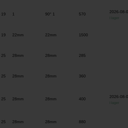
2026-08-
19
1
90° 1
570
I lager
19
22mm
22mm
1500
25
28mm
28mm
285
25
28mm
28mm
360
2026-08-
25
28mm
28mm
400
I lager
25
28mm
28mm
880