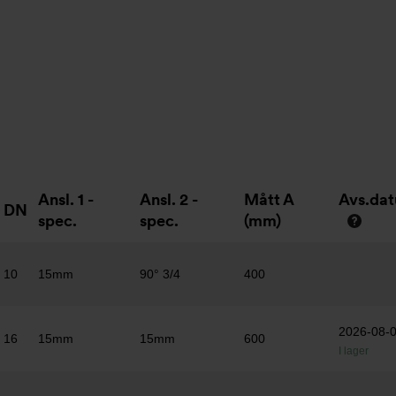
Ansl. 1 -
Ansl. 2 -
Mått A
Avs.da
DN
spec.
spec.
(mm)
10
15mm
90° 3/4
400
2026-08-
16
15mm
15mm
600
I lager