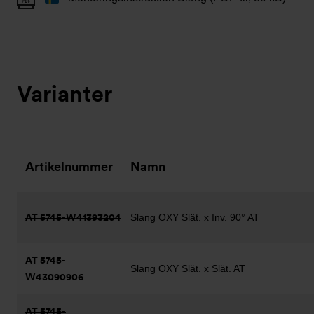
Varianter
Artikelnummer
Namn
AT 5745-W41393204
Slang OXY Slät. x Inv. 90° AT
AT 5745-
Slang OXY Slät. x Slät. AT
W43090906
AT 5745-