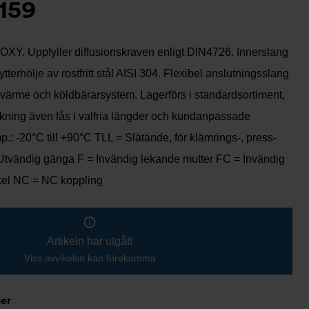
159
-OXY. Uppfyller diffusionskraven enligt DIN4726. Innerslang
ytterhölje av rostfritt stål AISI 304. Flexibel anslutningsslang
 värme och köldbärarsystem. Lagerförs i standardsortiment,
rkning även fås i valfria längder och kundanpassade
p.: -20°C till +90°C TLL = Slätände, för klämrings-, press-
Utvändig gänga F = Invändig lekande mutter FC = Invändig
kel NC = NC koppling
Artikeln har utgått
Viss avvikelse kan förekomma
ner