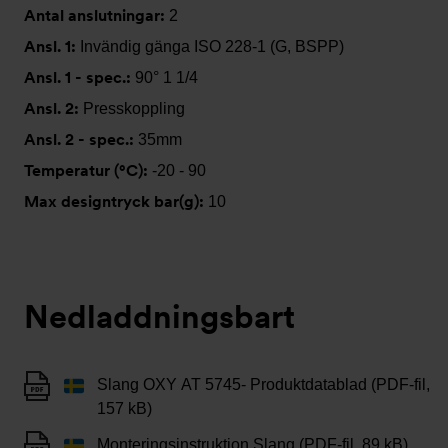
Antal anslutningar:
2
Ansl. 1:
Invändig gänga ISO 228-1 (G, BSPP)
Ansl. 1 - spec.:
90° 1 1/4
Ansl. 2:
Presskoppling
Ansl. 2 - spec.:
35mm
Temperatur (°C):
-20 - 90
Max designtryck bar(g):
10
Nedladdningsbart
Slang OXY AT 5745- Produktdatablad (PDF-fil,
157 kB)
Monteringsinstruktion Slang (PDF-fil, 89 kB)