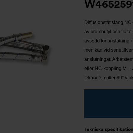
W465259
Diffusionstät slang NC
av brombutyl och flätat 
avsedd för anslutning i
men kan vid serietillve
anslutningar. Arbetstem
eller NC-koppling M = 
lekande mutter 90° vin
Tekniska specifikatio