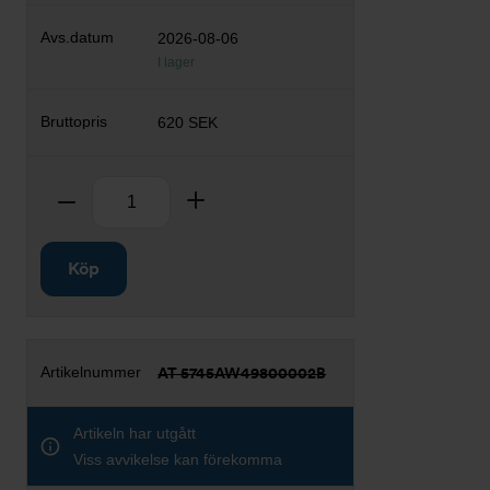
2026-08-06
I lager
620 SEK
Antal
Ta bort
Lägg till
Köp
AT 5745AW49800002B
Artikeln har utgått
Viss avvikelse kan förekomma