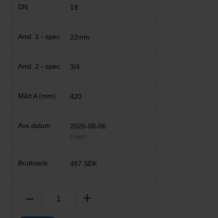
19
22mm
3/4
420
2026-08-06
I lager
487 SEK
Antal
Ta bort
Lägg till