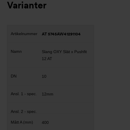
Varianter
AT 5745AW41291104
Slang OXY Slät x Pushfit
12 AT
10
12mm
400