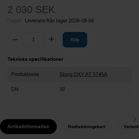
2 030 SEK
I lager
Leverans från lager
2026-08-06
Antal
Ta bort
Lägg till
Köp
Tekniska specifikationer
Produktserie
Slang OXY AT 5745A
DN
32
S
Artikelinformation
Nedladdningsbart
Variant
t