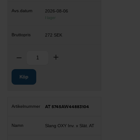
2026-08-06
I lager
272 SEK
Antal
Ta bort
Lägg till
Köp
AT 5745AW44883104
Slang OXY Inv. x Slät. AT