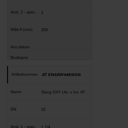
1
300
AT 5745AW46515310
Slang OXY Utv. x Inv. AT
32
1 1/4