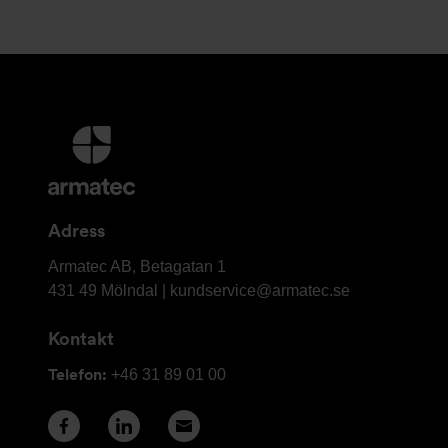
Ytterligare
information
och
kontaktuppgifter
Adress
Armatec
Armatec AB, Betagatan 1
AB
431 49 Mölndal |
kundservice@armatec.se
Kontakt
Telefon:
+46 31 89 01 00