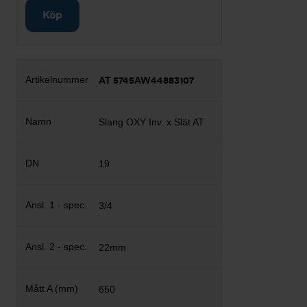
Köp
AT 5745AW44883107
Slang OXY Inv. x Slät AT
19
3/4
22mm
650