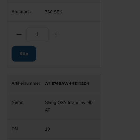
760 SEK
Antal
Ta bort
Lägg till
Köp
AT 5745AW44314204
Slang OXY Inv. x Inv. 90°
AT
19