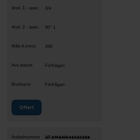
3/4
90° 1
390
Förfrågan
Förfrågan
Offert
AT 5745AW45434305