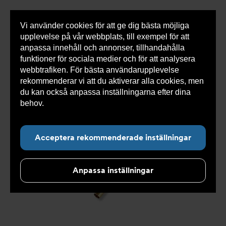
Vi använder cookies för att ge dig bästa möjliga
Visa
0 varor
Snabborder
upplevelse på vår webbplats, till exempel för att
inneh
anpassa innehåll och annonser, tillhandahålla
funktioner för sociala medier och för att analysera
webbtrafiken. För bästa användarupplevelse
Du
Armatec
>
Produkter
>
Kyla
>
Slang
>
Slang
rekommenderar vi att du aktiverar alla cookies, men
är
OXY
>
Slang OXY AT 5745A
>
Slang OXY Utv. x Inv. AT
här:
5745AW46515310
du kan också anpassa inställningarna efter dina
behov.
Läs mer om våra cookies här.
Acceptera rekommenderade inställningar
Anpassa inställningar