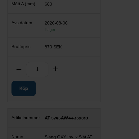
680
2026-08-06
I lager
870 SEK
Antal
Ta bort
Lägg till
Köp
AT 5745AW44339810
Slang OXY Inv. x Slät AT