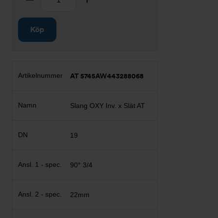
Köp
AT 5745AW443288068
Slang OXY Inv. x Slät AT
19
90° 3/4
22mm