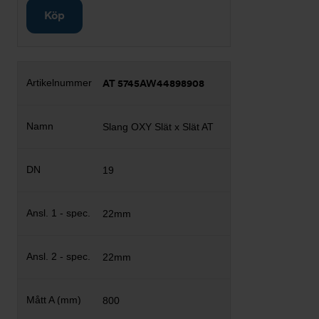
Köp
AT 5745AW44898908
Slang OXY Slät x Slät AT
19
22mm
22mm
800