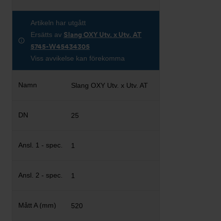
Artikeln har utgått
Ersätts av
Slang OXY Utv. x Utv. AT
5745-W45434305
Viss avvikelse kan förekomma
Slang OXY Utv. x Utv. AT
25
1
1
520