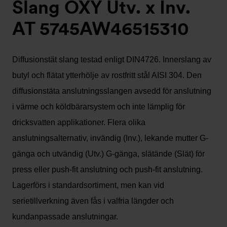
Slang OXY Utv. x Inv.
AT 5745AW46515310
Diffusionstät slang testad enligt DIN4726. Innerslang av
butyl och flätat ytterhölje av rostfritt stål AISI 304. Den
diffusionstäta anslutningsslangen avsedd för anslutning
i värme och köldbärarsystem och inte lämplig för
dricksvatten applikationer. Flera olika
anslutningsalternativ, invändig (Inv.), lekande mutter G-
gänga och utvändig (Utv.) G-gänga, slätände (Slät) för
press eller push-fit anslutning och push-fit anslutning.
Lagerförs i standardsortiment, men kan vid
serietillverkning även fås i valfria längder och
kundanpassade anslutningar.