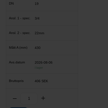
19
3/4
22mm
430
2026-08-06
I lager
406 SEK
Antal
Ta bort
Lägg till