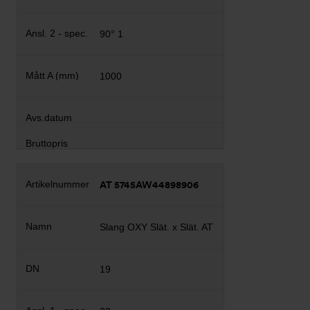
90° 1
1000
AT 5745AW44898906
Slang OXY Slät. x Slät. AT
19