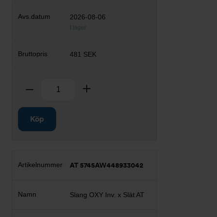
2026-08-06
I lager
481 SEK
Antal
Ta bort
Lägg till
Köp
AT 5745AW448933042
Slang OXY Inv. x Slät AT