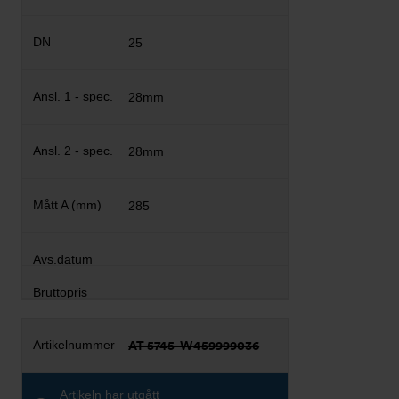
25
28mm
28mm
285
AT 5745-W459999036
Artikeln har utgått