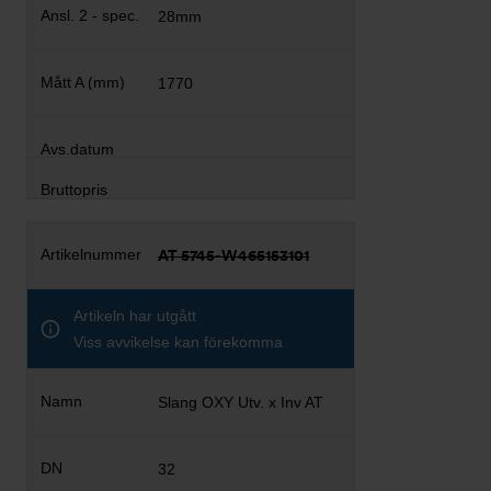
28mm
1770
AT 5745-W465153101
Artikeln har utgått
Viss avvikelse kan förekomma
Slang OXY Utv. x Inv AT
32