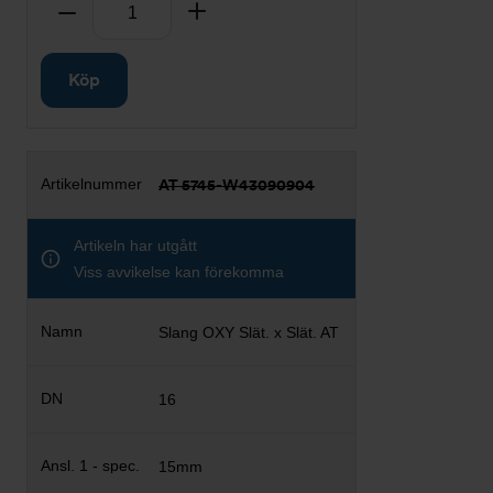
Antal
Ta bort
Lägg till
Köp
AT 5745-W43090904
Artikeln har utgått
Viss avvikelse kan förekomma
Slang OXY Slät. x Slät. AT
16
15mm