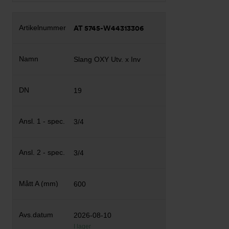
AT 5745-W44313306
Slang OXY Utv. x Inv
19
3/4
3/4
600
2026-08-10
I lager