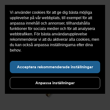
Vi använder cookies för att ge dig bästa möjliga
Visa
0 varor
Snabborder
upplevelse på vår webbplats, till exempel för att
inneh
anpassa innehåll och annonser, tillhandahålla
funktioner för sociala medier och för att analysera
webbtrafiken. För bästa användarupplevelse
Du
Armatec
>
Produkter
>
Kyla
>
Slang
>
Slang
rekommenderar vi att du aktiverar alla cookies, men
är
OXY
>
Slang OXY AT 5745-
>
Slang OXY Utv. x Inv AT
här:
5745-W46515302
du kan också anpassa inställningarna efter dina
behov.
Läs mer om våra cookies här.
Acceptera rekommenderade inställningar
Anpassa inställningar