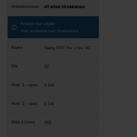
AT 5745-W46515104
Artikeln har utgått
Viss avvikelse kan förekomma
Slang OXY Inv. x Inv. AT
32
1 1/4
1 1/4
350