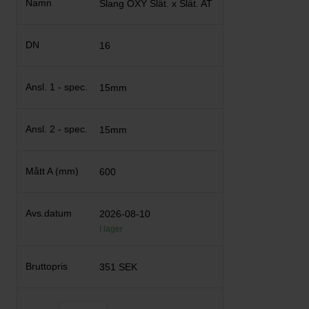
Slang OXY Slät. x Slät. AT
16
15mm
15mm
600
2026-08-10
I lager
351 SEK