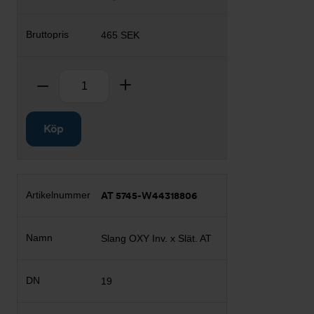
465 SEK
Antal
Ta bort
Lägg till
Köp
AT 5745-W44318806
Slang OXY Inv. x Slät. AT
19