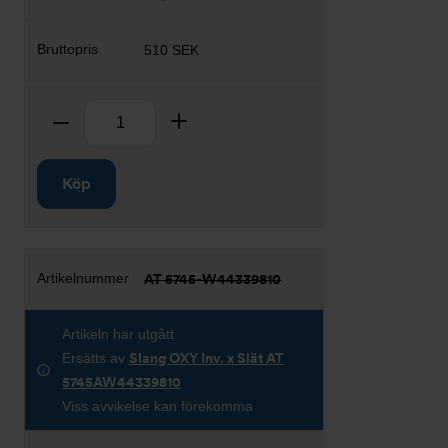
510 SEK
Antal
Ta bort
Lägg till
Köp
AT 5745-W44339810
Artikeln har utgått
Ersätts av
Slang OXY Inv. x Slät AT
5745AW44339810
Viss avvikelse kan förekomma