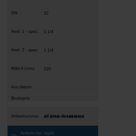
32
1 1/4
1 1/4
220
AT 5745-W46515103
Artikeln har utgått