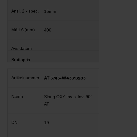
15mm
400
AT 5745-W43313203
Slang OXY Inv. x Inv. 90°
AT
19