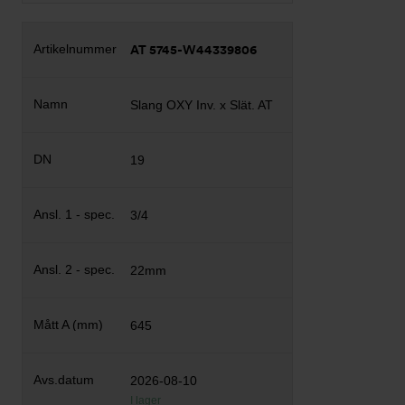
AT 5745-W44339806
Slang OXY Inv. x Slät. AT
19
3/4
22mm
645
2026-08-10
I lager