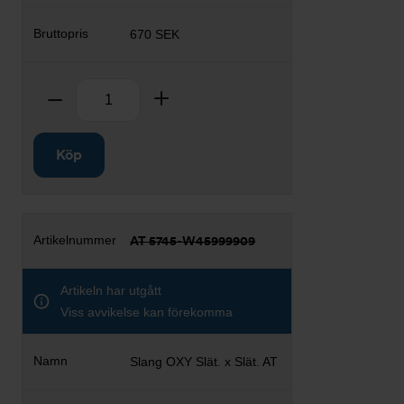
670 SEK
Antal
Ta bort
Lägg till
Köp
AT 5745-W45999909
Artikeln har utgått
Viss avvikelse kan förekomma
Slang OXY Slät. x Slät. AT