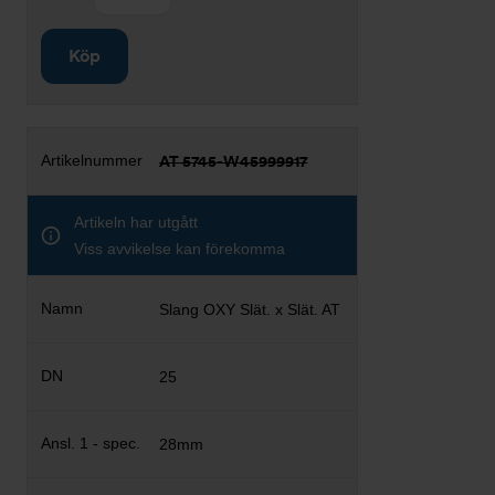
Köp
AT 5745-W45999917
Artikeln har utgått
Viss avvikelse kan förekomma
Slang OXY Slät. x Slät. AT
25
28mm