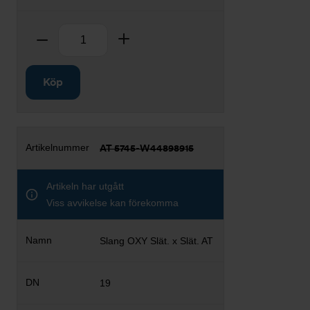
Antal
Ta bort
Lägg till
Köp
AT 5745-W44898915
Artikeln har utgått
Viss avvikelse kan förekomma
Slang OXY Slät. x Slät. AT
19