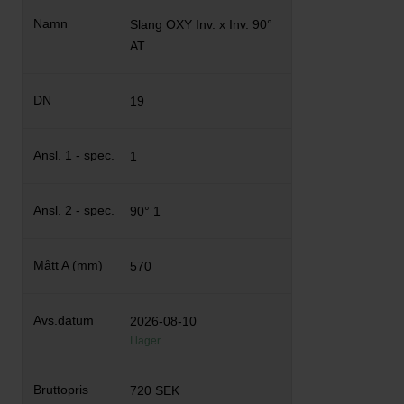
Slang OXY Inv. x Inv. 90°
AT
19
1
90° 1
570
2026-08-10
I lager
720 SEK