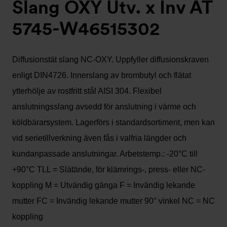
Slang OXY Utv. x Inv AT
5745-W46515302
Diffusionstät slang NC-OXY. Uppfyller diffusionskraven
enligt DIN4726. Innerslang av brombutyl och flätat
ytterhölje av rostfritt stål AISI 304. Flexibel
anslutningsslang avsedd för anslutning i värme och
köldbärarsystem. Lagerförs i standardsortiment, men kan
vid serietillverkning även fås i valfria längder och
kundanpassade anslutningar. Arbetstemp.: -20°C till
+90°C TLL = Slätände, för klämrings-, press- eller NC-
koppling M = Utvändig gänga F = Invändig lekande
mutter FC = Invändig lekande mutter 90° vinkel NC = NC
koppling