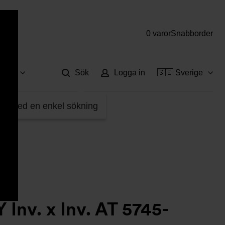
0 varor
Snabborder
Hjä
vice
Sök
Logga in
🇸🇪 Sverige
fter med en enkel sökning
 Inv. x Inv. AT 5745-