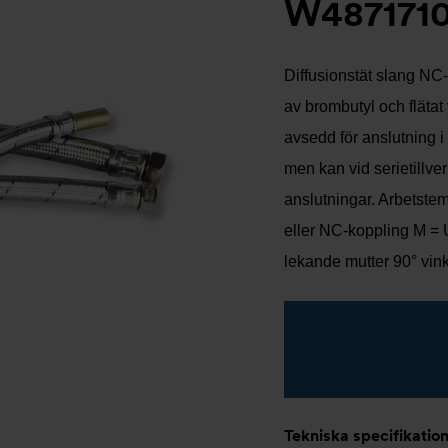
W487171
Diffusionstät slang NC
av brombutyl och flätat 
avsedd för anslutning i
men kan vid serietillve
anslutningar. Arbetstem
eller NC-koppling M = 
lekande mutter 90° vin
Tekniska specifikatio