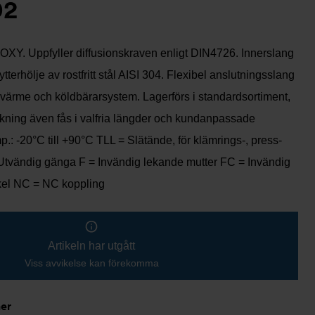
02
-OXY. Uppfyller diffusionskraven enligt DIN4726. Innerslang
ytterhölje av rostfritt stål AISI 304. Flexibel anslutningsslang
 värme och köldbärarsystem. Lagerförs i standardsortiment,
rkning även fås i valfria längder och kundanpassade
p.: -20°C till +90°C TLL = Slätände, för klämrings-, press-
Utvändig gänga F = Invändig lekande mutter FC = Invändig
kel NC = NC koppling
Artikeln har utgått
Viss avvikelse kan förekomma
ner