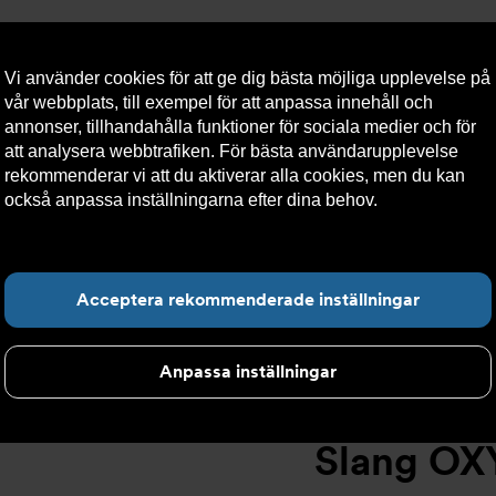
Vi använder cookies för att ge dig bästa möjliga upplevelse på
vår webbplats, till exempel för att anpassa innehåll och
annonser, tillhandahålla funktioner för sociala medier och för
att analysera webbtrafiken. För bästa användarupplevelse
llt
Om Armatec
Hållbarhet
Kontakta oss
Kundser
rekommenderar vi att du aktiverar alla cookies, men du kan
också anpassa inställningarna efter dina behov.
Läs mer om
våra cookies här.
Slang OXY AT 5745-
>
Slang OXY Inv. x Inv. AT 5745-W48717102
Hitta det du letar e
Acceptera rekommenderade inställningar
Anpassa inställningar
Slang OXY