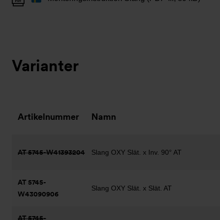
Varianter
Artikelnummer
Namn
AT 5745-W41393204
Slang OXY Slät. x Inv. 90° AT
AT 5745-
Slang OXY Slät. x Slät. AT
W43090906
AT 5745-