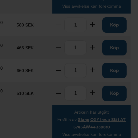
Viss avvikelse kan förekomma
Antal
10
Ta bort
Lägg till
Köp
580 SEK
Antal
10
Ta bort
Lägg till
Köp
465 SEK
Antal
10
Ta bort
Lägg till
Köp
660 SEK
Antal
10
Ta bort
Lägg till
Köp
510 SEK
Artikeln har utgått
Ersätts av
Slang OXY Inv. x Slät AT
5745AW44339810
Viss avvikelse kan förekomma