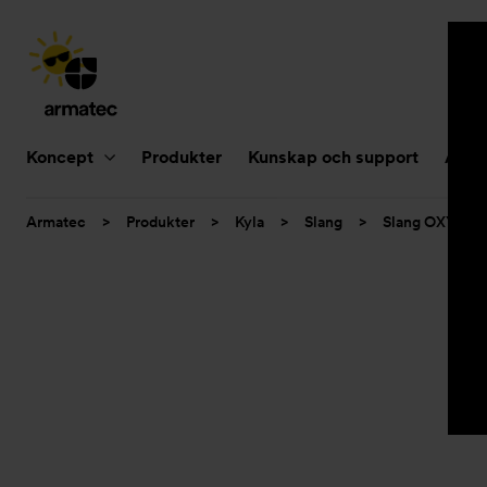
Huvudnavigering
Koncept
Produkter
Kunskap och support
Aktue
Du
Armatec
>
Produkter
>
Kyla
>
Slang
>
Slang OXY
>
är
här: