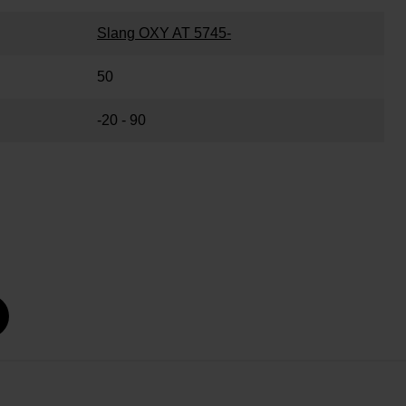
Slang OXY AT 5745-
50
-20 - 90