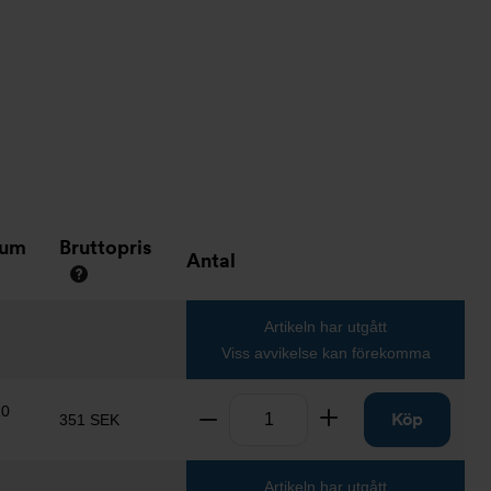
tum
Bruttopris
Antal
Artikeln har utgått
Viss avvikelse kan förekomma
Antal
10
Ta bort
Lägg till
Köp
351 SEK
Artikeln har utgått