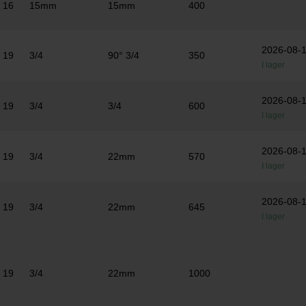
16
15mm
15mm
400
2026-08-
19
3/4
90° 3/4
350
I lager
2026-08-
19
3/4
3/4
600
I lager
2026-08-
19
3/4
22mm
570
I lager
2026-08-
19
3/4
22mm
645
I lager
19
3/4
22mm
1000