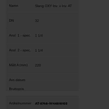
Slang OXY Inv. x Inv. AT
32
1 1/4
1 1/4
220
AT 5745-W46515103