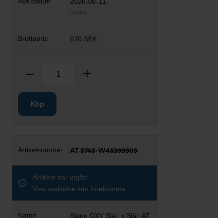
2026-08-11
I lager
670 SEK
Antal
Ta bort
Lägg till
Köp
AT 5745-W45999909
Artikeln har utgått
Viss avvikelse kan förekomma
Slang OXY Slät. x Slät. AT