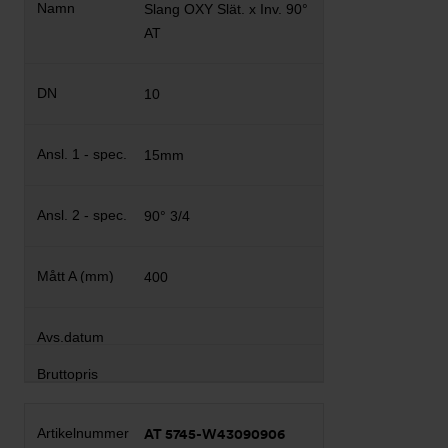
Slang OXY Slät. x Inv. 90°
AT
10
15mm
90° 3/4
400
AT 5745-W43090906