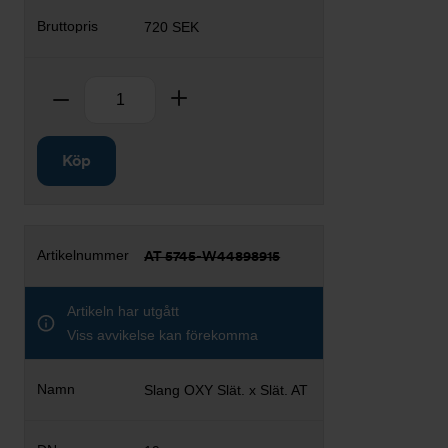
720 SEK
Antal
Ta bort
Lägg till
Köp
AT 5745-W44898915
Artikeln har utgått
Viss avvikelse kan förekomma
Slang OXY Slät. x Slät. AT