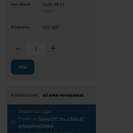
2026-08-11
I lager
510 SEK
Antal
Ta bort
Lägg till
Köp
AT 5745-W44339810
Artikeln har utgått
Ersätts av
Slang OXY Inv. x Slät AT
5745AW44339810