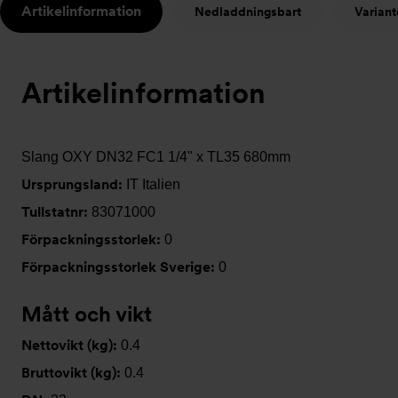
Artikelinformation
Nedladdningsbart
Variant
t
Artikelinformation
Slang OXY DN32 FC1 1/4" x TL35 680mm
Ursprungsland:
IT Italien
Tullstatnr:
83071000
Förpackningsstorlek:
0
Förpackningsstorlek Sverige:
0
Mått och vikt
Nettovikt (kg):
0.4
Bruttovikt (kg):
0.4