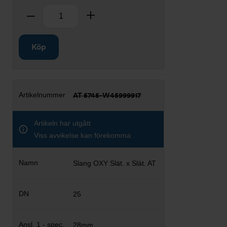
Antal
Ta bort
Lägg till
Köp
AT 5745-W45999917
Artikeln har utgått
Viss avvikelse kan förekomma
Slang OXY Slät. x Slät. AT
25
28mm