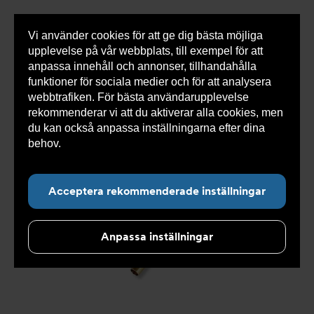
Vi använder cookies för att ge dig bästa möjliga
Visa
0 varor
Snabborder
upplevelse på vår webbplats, till exempel för att
inneh
anpassa innehåll och annonser, tillhandahålla
funktioner för sociala medier och för att analysera
webbtrafiken. För bästa användarupplevelse
Du
Armatec
>
Produkter
>
Kyla
>
Slang
>
Slang
rekommenderar vi att du aktiverar alla cookies, men
är
OXY
>
Slang OXY AT 5745-
>
Slang OXY Inv. 90° x
här:
Slät. AT 5745-W46525907
du kan också anpassa inställningarna efter dina
behov.
Läs mer om våra cookies här.
Acceptera rekommenderade inställningar
Anpassa inställningar