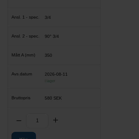
3/4
90° 3/4
350
2026-08-11
I lager
580 SEK
Antal
Ta bort
Lägg till