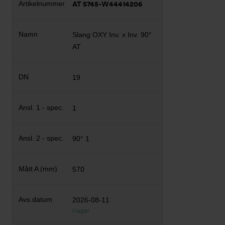
AT 5745-W44414206
Slang OXY Inv. x Inv. 90°
AT
19
1
90° 1
570
2026-08-11
I lager