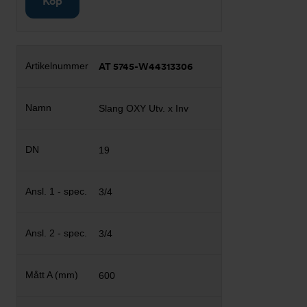
Köp
AT 5745-W44313306
Slang OXY Utv. x Inv
19
3/4
3/4
600