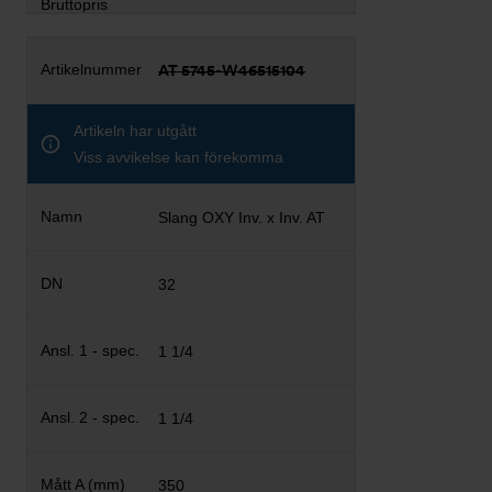
AT 5745-W46515104
Artikeln har utgått
Viss avvikelse kan förekomma
Slang OXY Inv. x Inv. AT
32
1 1/4
1 1/4
350