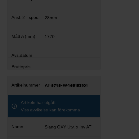
28mm
1770
AT 5745-W465153101
Artikeln har utgått
Viss avvikelse kan förekomma
Slang OXY Utv. x Inv AT