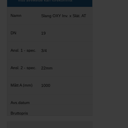
Viss avvikelse kan förekomma
Slang OXY Inv. x Slät. AT
19
3/4
22mm
1000