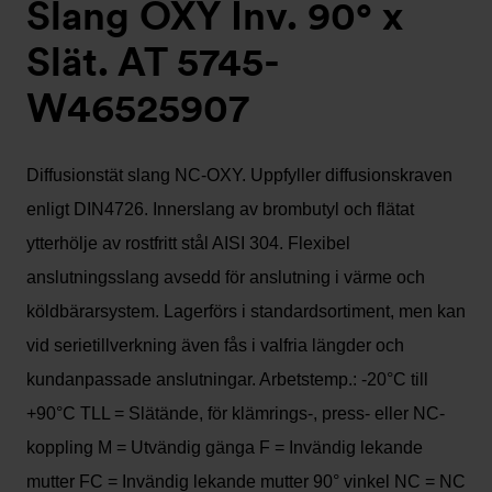
Slang OXY Inv. 90° x
Slät. AT 5745-
W46525907
Diffusionstät slang NC-OXY. Uppfyller diffusionskraven
enligt DIN4726. Innerslang av brombutyl och flätat
ytterhölje av rostfritt stål AISI 304. Flexibel
anslutningsslang avsedd för anslutning i värme och
köldbärarsystem. Lagerförs i standardsortiment, men kan
vid serietillverkning även fås i valfria längder och
kundanpassade anslutningar. Arbetstemp.: -20°C till
+90°C TLL = Slätände, för klämrings-, press- eller NC-
koppling M = Utvändig gänga F = Invändig lekande
mutter FC = Invändig lekande mutter 90° vinkel NC = NC