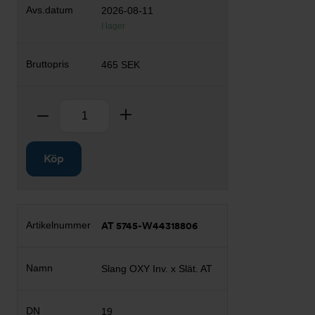
2026-08-11
I lager
465 SEK
Antal
Ta bort
Lägg till
Köp
AT 5745-W44318806
Slang OXY Inv. x Slät. AT
19