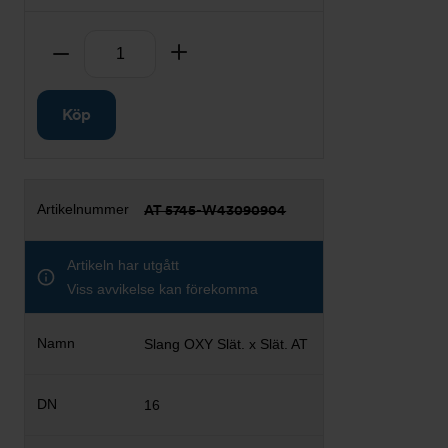
Antal
Ta bort
Lägg till
Köp
AT 5745-W43090904
Artikeln har utgått
Viss avvikelse kan förekomma
Slang OXY Slät. x Slät. AT
16