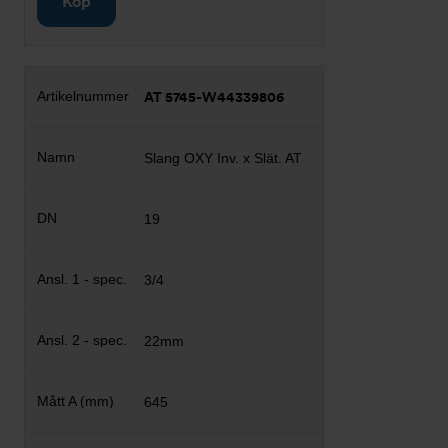
Köp
AT 5745-W44339806
Slang OXY Inv. x Slät. AT
19
3/4
22mm
645