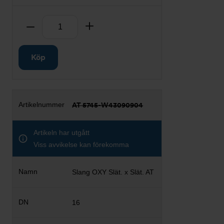
Antal
Ta bort
Lägg till
Köp
AT 5745-W43090904
Artikeln har utgått
Viss avvikelse kan förekomma
Slang OXY Slät. x Slät. AT
16