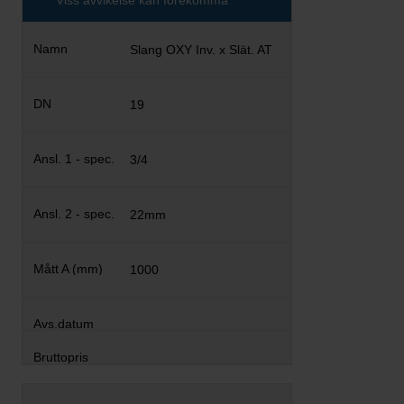
Viss avvikelse kan förekomma
Slang OXY Inv. x Slät. AT
19
3/4
22mm
1000