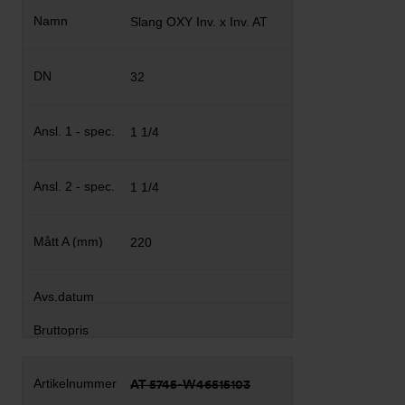
Slang OXY Inv. x Inv. AT
32
1 1/4
1 1/4
220
AT 5745-W46515103