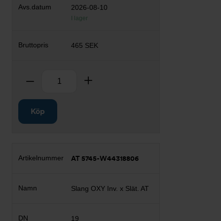
2026-08-10
I lager
465 SEK
Antal
Ta bort
Lägg till
Köp
AT 5745-W44318806
Slang OXY Inv. x Slät. AT
19