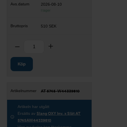
2026-08-10
I lager
510 SEK
Antal
Ta bort
Lägg till
Köp
AT 5745-W44339810
Artikeln har utgått
Ersätts av
Slang OXY Inv. x Slät AT
5745AW44339810