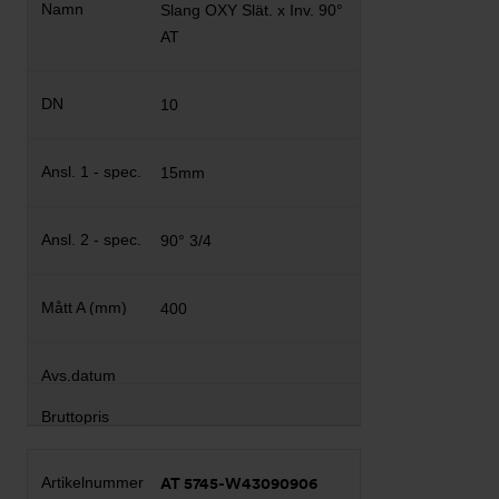
Slang OXY Slät. x Inv. 90°
AT
10
15mm
90° 3/4
400
AT 5745-W43090906