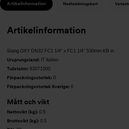
Artikelinformation
Nedladdningsbart
Variant
t
Artikelinformation
Slang OXY DN32 FC1 1/4" x FC1 1/4" 530mm KB in
Ursprungsland:
IT Italien
Tullstatnr:
83071000
Förpackningsstorlek:
0
Förpackningsstorlek Sverige:
0
Mått och vikt
Nettovikt (kg):
0.5
Bruttovikt (kg):
0.5