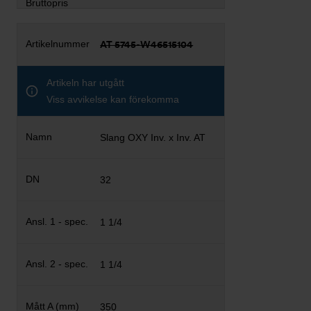
AT 5745-W46515104
Artikeln har utgått
Viss avvikelse kan förekomma
Slang OXY Inv. x Inv. AT
32
1 1/4
1 1/4
350