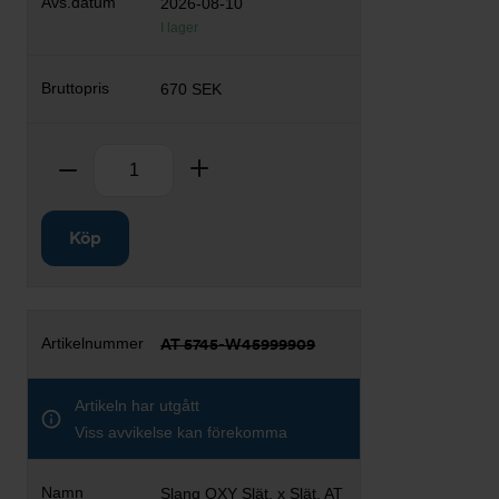
2026-08-10
I lager
670 SEK
Antal
Ta bort
Lägg till
Köp
AT 5745-W45999909
Artikeln har utgått
Viss avvikelse kan förekomma
Slang OXY Slät. x Slät. AT