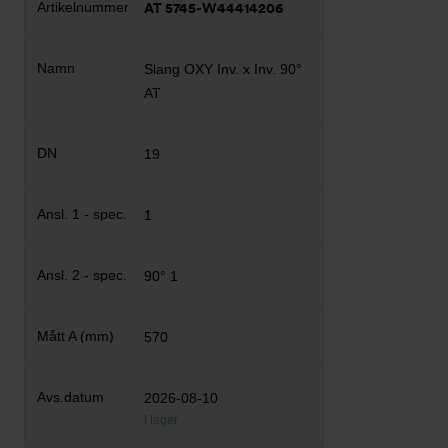
AT 5745-W44414206
Slang OXY Inv. x Inv. 90°
AT
19
1
90° 1
570
2026-08-10
I lager