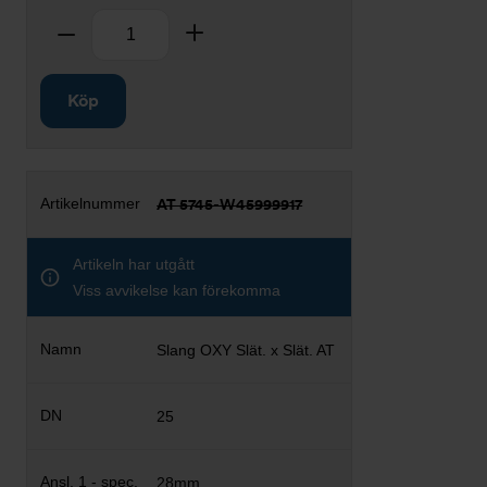
Antal
Ta bort
Lägg till
Köp
AT 5745-W45999917
Artikeln har utgått
Viss avvikelse kan förekomma
Slang OXY Slät. x Slät. AT
25
28mm