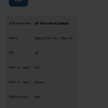
Köp
AT 5745-W44339806
Slang OXY Inv. x Slät. AT
19
3/4
22mm
645