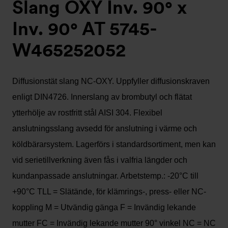
Slang OXY Inv. 90° x
Inv. 90° AT 5745-
W465252052
Diffusionstät slang NC-OXY. Uppfyller diffusionskraven
enligt DIN4726. Innerslang av brombutyl och flätat
ytterhölje av rostfritt stål AISI 304. Flexibel
anslutningsslang avsedd för anslutning i värme och
köldbärarsystem. Lagerförs i standardsortiment, men kan
vid serietillverkning även fås i valfria längder och
kundanpassade anslutningar. Arbetstemp.: -20°C till
+90°C TLL = Slätände, för klämrings-, press- eller NC-
koppling M = Utvändig gänga F = Invändig lekande
mutter FC = Invändig lekande mutter 90° vinkel NC = NC