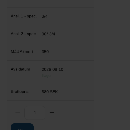
3/4
90° 3/4
350
2026-08-10
I lager
580 SEK
Antal
Ta bort
Lägg till