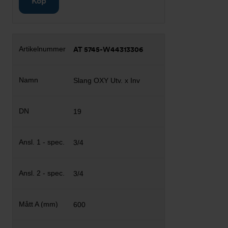
Köp
AT 5745-W44313306
Slang OXY Utv. x Inv
19
3/4
3/4
600