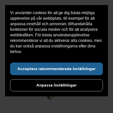
Vi använder cookies för att ge dig bästa möjliga
Visa
0 varor
Snabborder
upplevelse på vår webbplats, till exempel för att
inneh
anpassa innehåll och annonser, tillhandahålla
funktioner för sociala medier och för att analysera
webbtrafiken. För bästa användarupplevelse
Du
Armatec
>
Produkter
>
Kyla
>
Slang
>
Slang
rekommenderar vi att du aktiverar alla cookies, men
är
OXY
>
Slang OXY AT 5745-
>
Slang OXY Inv. 90° x Inv.
här:
90° AT 5745-W465252052
du kan också anpassa inställningarna efter dina
behov.
Läs mer om våra cookies här.
Acceptera rekommenderade inställningar
Anpassa inställningar