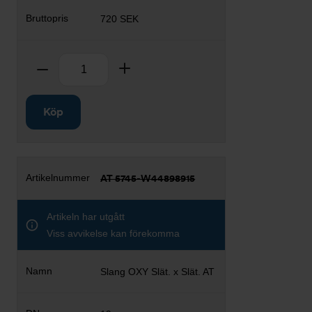
720 SEK
Antal
Ta bort
Lägg till
Köp
AT 5745-W44898915
Artikeln har utgått
Viss avvikelse kan förekomma
Slang OXY Slät. x Slät. AT