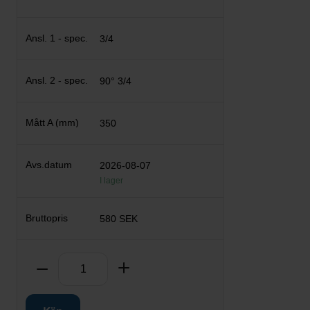
3/4
90° 3/4
350
2026-08-07
I lager
580 SEK
Antal
Ta bort
Lägg till