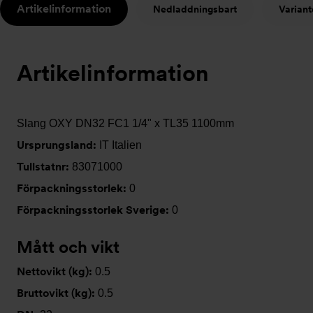
Artikelinformation
Nedladdningsbart
Variant
t
Artikelinformation
Slang OXY DN32 FC1 1/4" x TL35 1100mm
Ursprungsland:
IT Italien
Tullstatnr:
83071000
Förpackningsstorlek:
0
Förpackningsstorlek Sverige:
0
Mått och vikt
Nettovikt (kg):
0.5
Bruttovikt (kg):
0.5