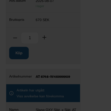
2026-08-07
I lager
670 SEK
Antal
Ta bort
Lägg till
Köp
AT 5745-W45999909
Artikeln har utgått
Viss avvikelse kan förekomma
Slang OXY Slät. x Slät. AT