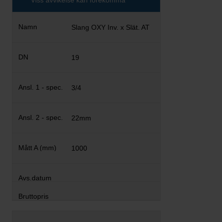
Viss avvikelse kan förekomma
Slang OXY Inv. x Slät. AT
19
3/4
22mm
1000