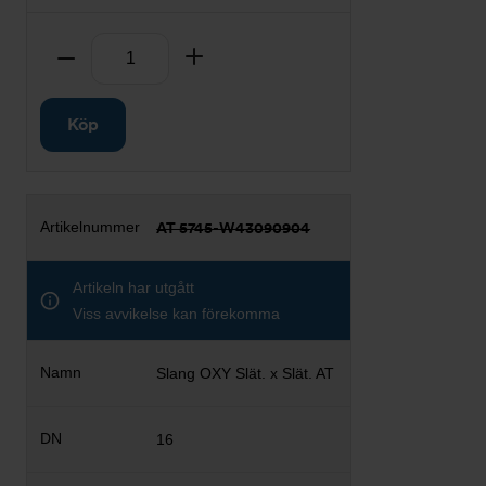
Antal
Ta bort
Lägg till
Köp
AT 5745-W43090904
Artikeln har utgått
Viss avvikelse kan förekomma
Slang OXY Slät. x Slät. AT
16