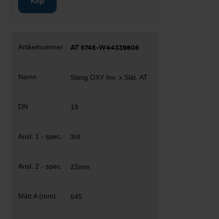
Köp
AT 5745-W44339806
Slang OXY Inv. x Slät. AT
19
3/4
22mm
645