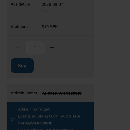
2026-08-07
I lager
510 SEK
Antal
Ta bort
Lägg till
Köp
AT 5745-W44339810
Artikeln har utgått
Ersätts av
Slang OXY Inv. x Slät AT
5745AW44339810