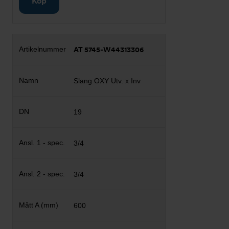
Köp
AT 5745-W44313306
Slang OXY Utv. x Inv
19
3/4
3/4
600