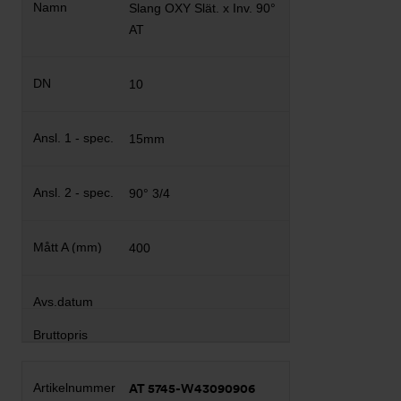
Slang OXY Slät. x Inv. 90°
AT
10
15mm
90° 3/4
400
AT 5745-W43090906