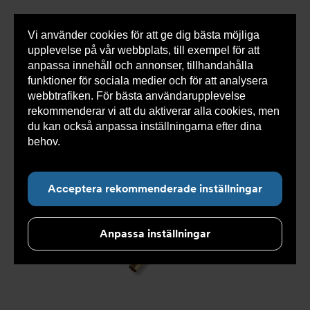
Vi använder cookies för att ge dig bästa möjliga
Visa
0 varor
Snabborder
upplevelse på vår webbplats, till exempel för att
inneh
anpassa innehåll och annonser, tillhandahålla
funktioner för sociala medier och för att analysera
webbtrafiken. För bästa användarupplevelse
Du
Armatec
>
Produkter
>
Kyla
>
Slang
>
Slang
rekommenderar vi att du aktiverar alla cookies, men
är
OXY
>
Slang OXY AT 5745-
>
Slang OXY Inv. 90° x
här:
Slät. AT 5745-W465259110
du kan också anpassa inställningarna efter dina
behov.
Läs mer om våra cookies här.
Acceptera rekommenderade inställningar
Anpassa inställningar