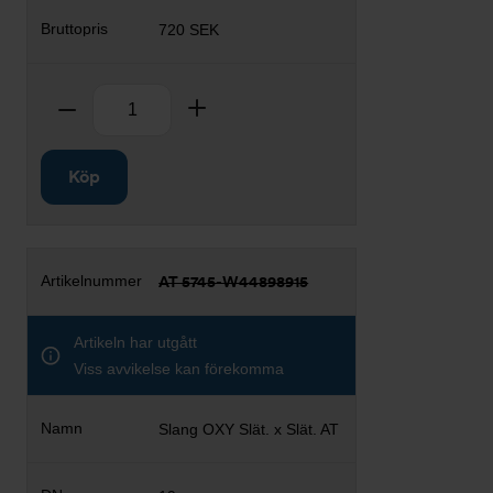
720 SEK
Antal
Ta bort
Lägg till
Köp
AT 5745-W44898915
Artikeln har utgått
Viss avvikelse kan förekomma
Slang OXY Slät. x Slät. AT