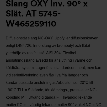
Slang OXY Inv. 90° x
Slät. AT 5745-
W465259110
Diffusionstät slang NC-OXY. Uppfyller diffusionskraven
enligt DIN4726. Innerslang av brombutyl och flätat
ytterhölje av rostfritt stål AISI 304. Flexibel
anslutningsslang avsedd för anslutning i värme och
köldbärarsystem. Lagerförs i standardsortiment, men kan
vid serietillverkning även fås i valfria längder och
kundanpassade anslutningar. Arbetstemp.: -20°C till
+90°C TLL = Slätände, för klämrings-, press- eller NC-
koppling M = Utvändig gänga F = Invändig lekande
mutter FC = Invändig lekande mutter 90° vinkel NC = NC