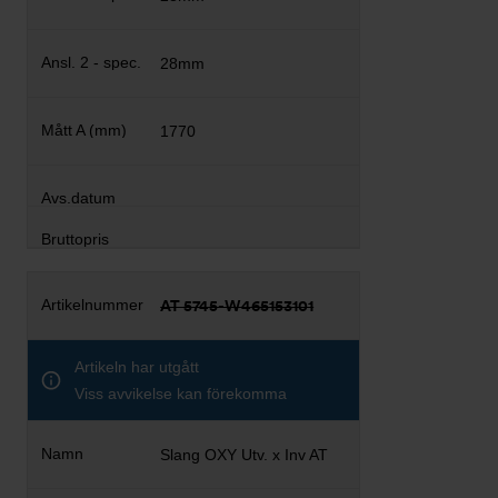
28mm
1770
AT 5745-W465153101
Artikeln har utgått
Viss avvikelse kan förekomma
Slang OXY Utv. x Inv AT