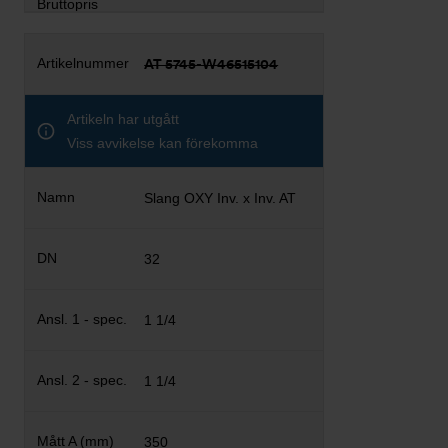
AT 5745-W46515104
Artikeln har utgått
Viss avvikelse kan förekomma
Slang OXY Inv. x Inv. AT
32
1 1/4
1 1/4
350