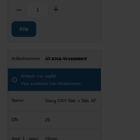
Antal
Ta bort
Lägg till
Köp
AT 5745-W45999917
Artikeln har utgått
Viss avvikelse kan förekomma
Slang OXY Slät. x Slät. AT
25
28mm