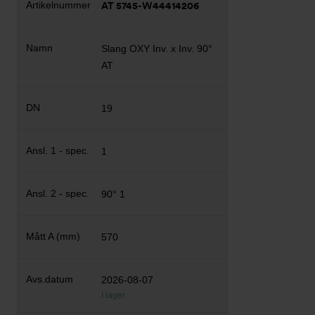
AT 5745-W44414206
Slang OXY Inv. x Inv. 90°
AT
19
1
90° 1
570
2026-08-07
I lager