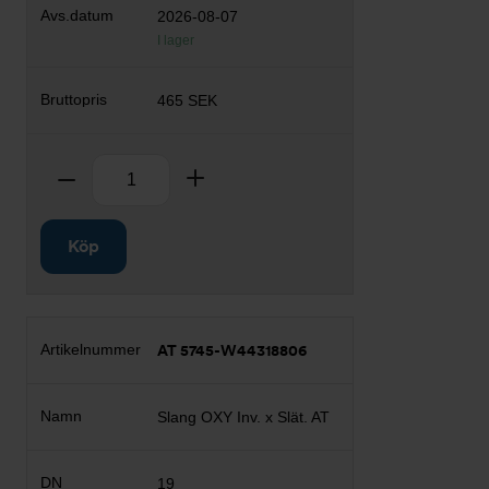
2026-08-07
I lager
465 SEK
Antal
Ta bort
Lägg till
Köp
AT 5745-W44318806
Slang OXY Inv. x Slät. AT
19