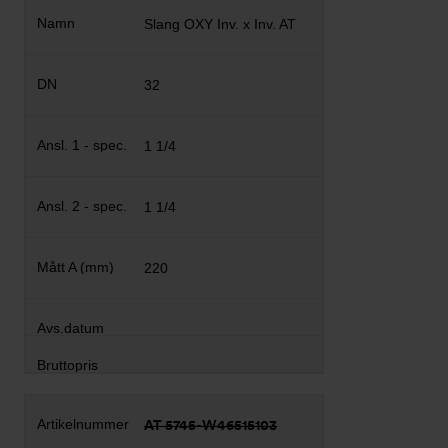
Slang OXY Inv. x Inv. AT
32
1 1/4
1 1/4
220
AT 5745-W46515103