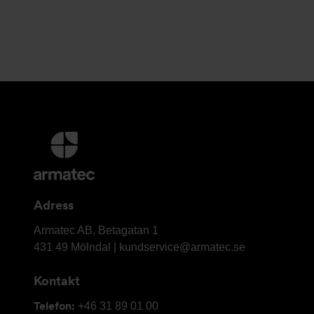
Ytterligare
information
och
kontaktuppgifter
Adress
Armatec
Armatec AB, Betagatan 1
AB
431 49 Mölndal |
kundservice@armatec.se
Kontakt
Telefon:
+46 31 89 01 00