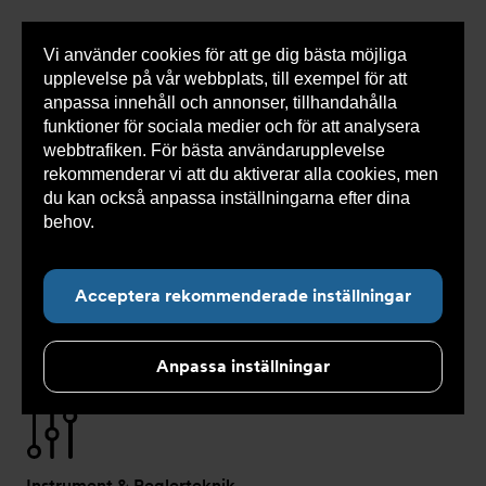
Vi använder cookies för att ge dig bästa möjliga
Visa
0 varor
Snabborder
upplevelse på vår webbplats, till exempel för att
inneh
anpassa innehåll och annonser, tillhandahålla
funktioner för sociala medier och för att analysera
webbtrafiken. För bästa användarupplevelse
Du
Armatec
>
Koncept
rekommenderar vi att du aktiverar alla cookies, men
är
här:
du kan också anpassa inställningarna efter dina
behov.
Läs mer om våra cookies här.
Ventiler & Automation
Acceptera rekommenderade inställningar
En bra anläggning ska gå att styra tillförlitligt, dag ut och
dag in. Vi ger dig en modern installation som håller
Anpassa inställningar
utifrån medietyp, tryck, temperatur, normer och lagkrav.
Instrument & Reglerteknik