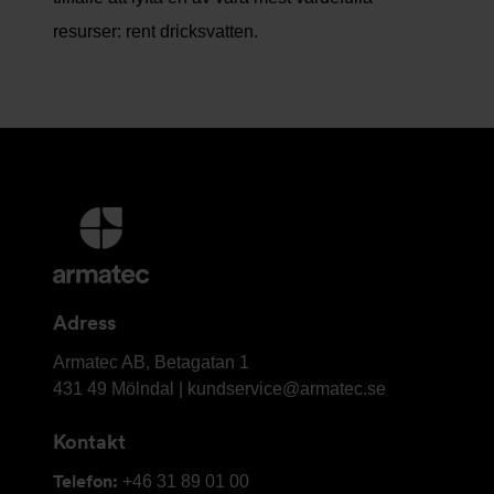
resurser: rent dricksvatten.
Ytterligare
information
och
kontaktuppgifter
Adress
Armatec
Armatec AB, Betagatan 1
AB
431 49 Mölndal |
kundservice@armatec.se
Kontakt
Telefon:
+46 31 89 01 00