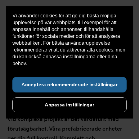
Vi använder cookies för att ge dig bästa möjliga
Visa
0 varor
Snabborder
upplevelse på vår webbplats, till exempel för att
inneh
anpassa innehåll och annonser, tillhandahålla
funktioner för sociala medier och för att analysera
webbtrafiken. För bästa användarupplevelse
Du
Armatec
>
Koncept
>
Energisystem & Teknikrum
rekommenderar vi att du aktiverar alla cookies, men
är
här:
du kan också anpassa inställningarna efter dina
behov.
Läs mer om våra cookies här.
Energisystem &
Acceptera rekommenderade inställningar
Teknikrum
Anpassa inställningar
Vid komplexa projekt är det värdefullt med
förutsägbarhet. Våra prefabricerade enheter
ger dig full kontroll. Komplett och