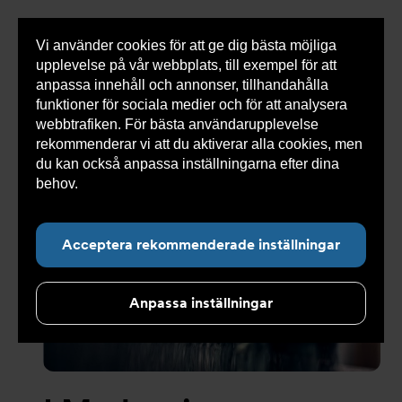
Vi använder cookies för att ge dig bästa möjliga
Visa
0 varor
Snabborder
upplevelse på vår webbplats, till exempel för att
inneh
anpassa innehåll och annonser, tillhandahålla
funktioner för sociala medier och för att analysera
webbtrafiken. För bästa användarupplevelse
rekommenderar vi att du aktiverar alla cookies, men
Undernavigering för ”Om Armatec”
du kan också anpassa inställningarna efter dina
behov.
Läs mer om våra cookies här.
Acceptera rekommenderade inställningar
Anpassa inställningar