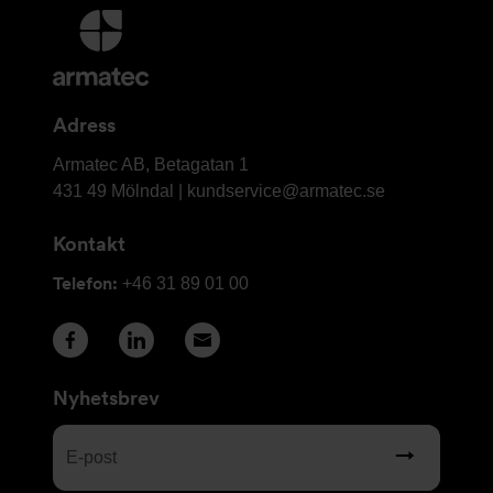
Ytterligare
information
och
kontaktuppgifter
Adress
Armatec
Armatec AB, Betagatan 1
AB
431 49 Mölndal |
kundservice@armatec.se
Kontakt
Telefon:
+46 31 89 01 00
Nyhetsbrev
E-
post
(Obligatoriskt)