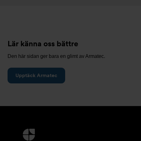
Lär känna oss bättre
Den här sidan ger bara en glimt av Armatec.
Upptäck Armatec
Ytterligare
information