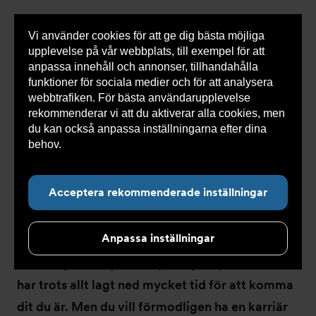
Vi använder cookies för att ge dig bästa möjliga
Visa
0 varor
Snabborder
upplevelse på vår webbplats, till exempel för att
inneh
anpassa innehåll och annonser, tillhandahålla
funktioner för sociala medier och för att analysera
webbtrafiken. För bästa användarupplevelse
Du
Armatec
>
Om Armatec
>
Karriär
rekommenderar vi att du aktiverar alla cookies, men
är
här:
du kan också anpassa inställningarna efter dina
behov.
Läs mer om våra cookies här.
Karriär
Acceptera rekommenderade inställningar
Anpassa inställningar
Att inleda en karriär är väldigt roligt, och det är
mänskligt att vilja satsa på något spännande. Du
har trots allt lagt ned mycket tid för att komma
dit du är. Men du vill förmodligen ha en karriär