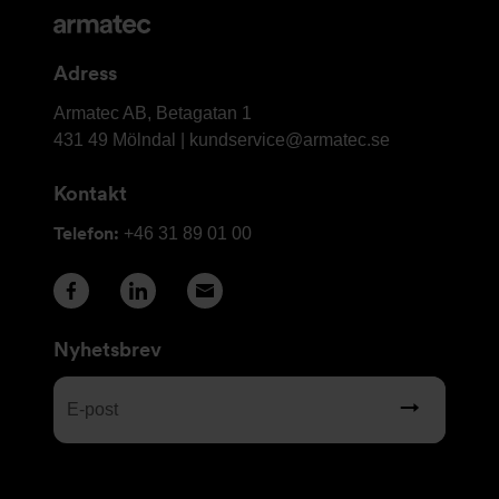
och
kontaktuppgifter
Adress
Armatec
Armatec AB, Betagatan 1
AB
431 49 Mölndal |
kundservice@armatec.se
Kontakt
Telefon:
+46 31 89 01 00
Nyhetsbrev
E-
post
(Obligatoriskt)