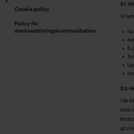
3.1. V
Cookie policy
Vi beh
Policy för
marknadsföringskommunikation
Na
Ad
E-
Te
Upp
Inn
3.2. H
I de f
helst 
förutsä
att vi