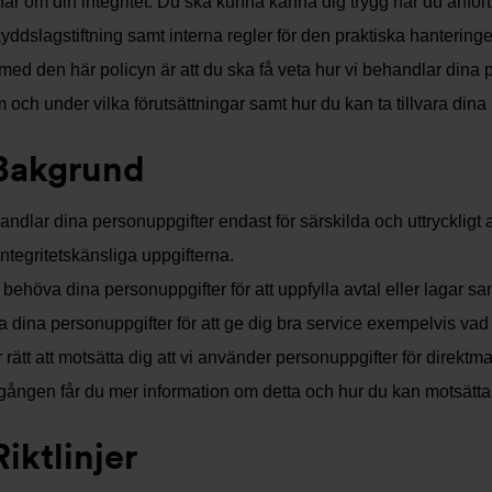
nar om din integritet. Du ska kunna känna dig trygg när du anfört
yddslagstiftning samt interna regler för den praktiska hantering
 med den här policyn är att du ska få veta hur vi behandlar dina p
 och under vilka förutsättningar samt hur du kan ta tillvara dina r
 Bakgrund
andlar dina personuppgifter endast för särskilda och uttryckligt 
integritetskänsliga uppgifterna.
 behöva dina personuppgifter för att uppfylla avtal eller lagar s
 dina personuppgifter för att ge dig bra service exempelvis vad 
 rätt att motsätta dig att vi använder personuppgifter för direktm
 gången får du mer information om detta och hur du kan motsätta 
Riktlinjer