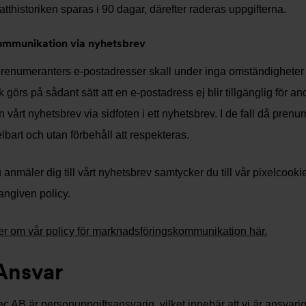
tthistoriken sparas i 90 dagar, därefter raderas uppgifterna.
Kommunikation via nyhetsbrev
renumeranters e-postadresser skall under inga omständigheter sälj
k görs på sådant sätt att en e-postadress ej blir tillgänglig för 
ån vårt nyhetsbrev via sidfoten i ett nyhetsbrev. I de fall då pre
bart och utan förbehåll att respekteras.
 anmäler dig till vårt nyhetsbrev samtycker du till vår pixelcook
 angiven policy.
r om vår policy för marknadsföringskommunikation här.
Ansvar
c AB är personuppgiftsansvarig, vilket innebär att vi är ansvari