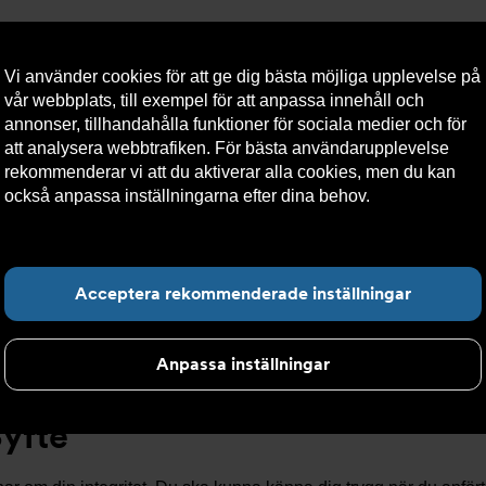
Vi använder cookies för att ge dig bästa möjliga upplevelse på
vår webbplats, till exempel för att anpassa innehåll och
annonser, tillhandahålla funktioner för sociala medier och för
att analysera webbtrafiken. För bästa användarupplevelse
llt
Om Armatec
Hållbarhet
Kontakta oss
Kundser
rekommenderar vi att du aktiverar alla cookies, men du kan
också anpassa inställningarna efter dina behov.
Läs mer om
våra cookies här.
Hitta det du letar e
tegritetspolicy
Acceptera rekommenderade inställningar
Anpassa inställningar
Syfte