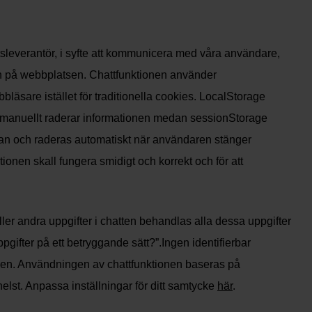
rtsleverantör, i syfte att kommunicera med våra användare,
tion på webbplatsen. Chattfunktionen använder
äsare istället för traditionella cookies. LocalStorage
n manuellt raderar informationen medan sessionStorage
an och raderas automatiskt när användaren stänger
onen skall fungera smidigt och korrekt och för att
ler andra uppgifter i chatten behandlas alla dessa uppgifter
pgifter på ett betryggande sätt?”.Ingen identifierbar
r den. Användningen av chattfunktionen baseras på
st. Anpassa inställningar för ditt samtycke
här
.