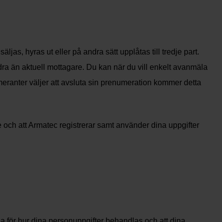
as, hyras ut eller på andra sätt upplåtas till tredje part.
andra än aktuell mottagare. Du kan när du vill enkelt avanmäla
numeranter väljer att avsluta sin prenumeration kommer detta
ie och att Armatec registrerar samt använder dina uppgifter
ga för hur dina personuppgifter behandlas och att dina