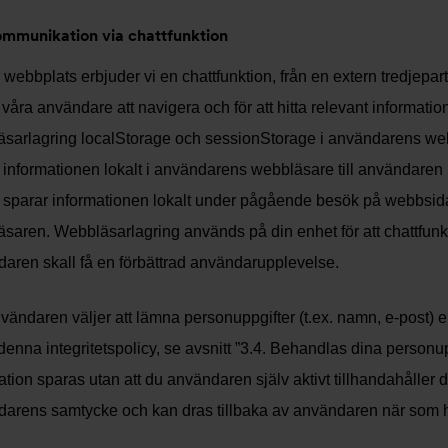
ommunikation via chattfunktion
 webbplats erbjuder vi en chattfunktion, från en extern tredjepa
 våra användare att navigera och för att hitta relevant informa
sarlagring localStorage och sessionStorage i användarens webbl
 informationen lokalt i användarens webbläsare till användare
 sparar informationen lokalt under pågående besök på webbsid
saren. Webbläsarlagring används på din enhet för att chattfunkti
aren skall få en förbättrad användarupplevelse.
ändaren väljer att lämna personuppgifter (t.ex. namn, e-post) el
 denna integritetspolicy, se avsnitt ”3.4. Behandlas dina personup
ation sparas utan att du användaren själv aktivt tillhandahålle
arens samtycke och kan dras tillbaka av användaren när som hel