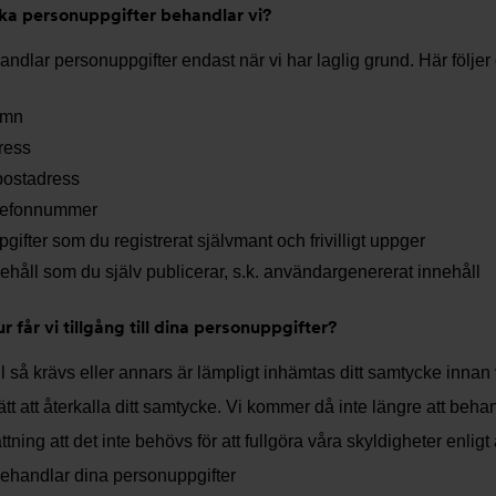
ilka personuppgifter behandlar vi?
andlar personuppgifter endast när vi har laglig grund. Här följe
mn
ress
postadress
lefonnummer
gifter som du registrerat självmant och frivilligt uppger
ehåll som du själv publicerar, s.k. användargenererat innehåll
ur får vi tillgång till dina personuppgifter?
all så krävs eller annars är lämpligt inhämtas ditt samtycke inna
rätt att återkalla ditt samtycke. Vi kommer då inte längre att be
ttning att det inte behövs för att fullgöra våra skyldigheter enligt 
 behandlar dina personuppgifter