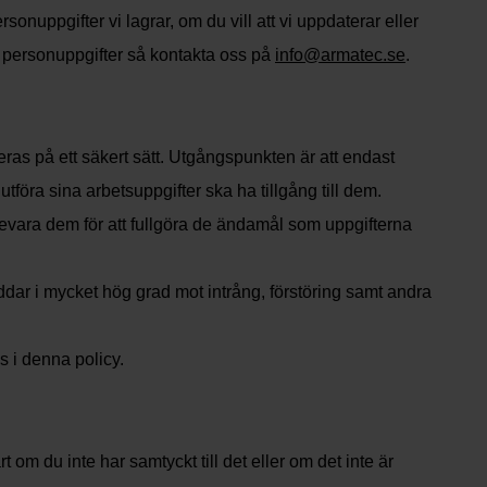
sonuppgifter vi lagrar, om du vill att vi uppdaterar eller
v personuppgifter så kontakta oss på
info@armatec.se
.
teras på ett säkert sätt. Utgångspunkten är att endast
föra sina arbetsuppgifter ska ha tillgång till dem.
evara dem för att fullgöra de ändamål som uppgifterna
ddar i mycket hög grad mot intrång, förstöring samt andra
s i denna policy.
t om du inte har samtyckt till det eller om det inte är