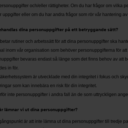
ersonuppgifter och/eller rättigheter. Om du har frågor om vilka per
r uppgifter eller om du har andra frågor som rör vår hantering a
ehandlas dina personuppgifter på ett betryggande sätt?
rbetar rutiner och arbetssätt för att dina personuppgifter ska han
al inom vår organisation som behöver personuppgifterna för att ut
uppgifter bevaras endast så länge som det finns behov av att b
es in för.
äkerhetssystem är utvecklade med din integritet i fokus och sky
ringar som kan innebära en risk för din integritet.
rför inte personuppgifter i andra fall än de som uttryckligen ange
är lämnar vi ut dina personuppgifter?
gångspunkt är att inte lämna ut dina personuppgifter till tredje par