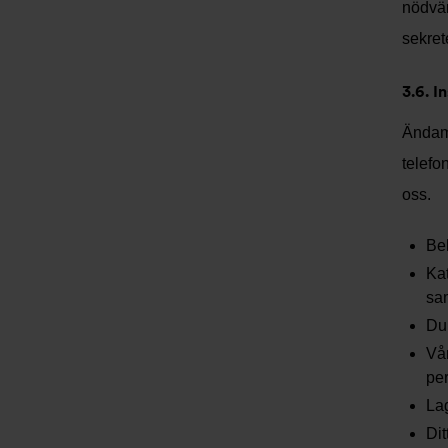
nödvänd
sekret
3.6. I
Ändamå
telefo
oss.
Beh
Kat
sam
Du 
Vår
per
Lag
Dit