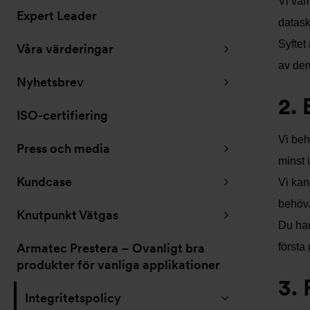
Vi vär
Expert Leader
datask
Syftet
Våra värderingar
av dem
Nyhetsbrev
2.
ISO-certifiering
Vi beh
Press och media
minst 
Kundcase
Vi kan
behöva
Knutpunkt Vätgas
Du har
Armatec Prestera – Ovanligt bra
första
produkter för vanliga applikationer
3. 
Integritetspolicy