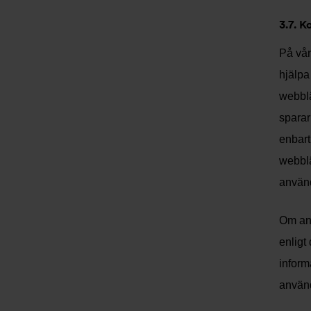
3.7. K
På vår
hjälpa
webblä
sparar
enbart
webblä
använd
Om anv
enligt
inform
använd