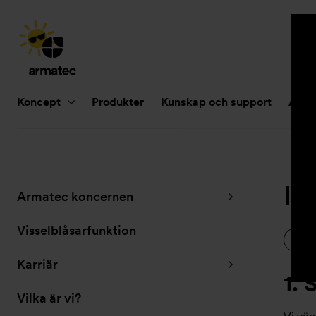
Huvudnavigering
Koncept
Produkter
Kunskap och support
Aktue
In
Undernavigering
Armatec koncernen
för
”Om
Visselblåsarfunktion
Armatec”
Karriär
1. 
Vilka är vi?