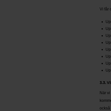
Vi får 
Upp
Upp
Upp
Upp
Upp
Upp
Upp
Upp
3.3. V
När vi
kommer
också 