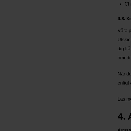
Cha
3.8. 
Våra p
Utskic
dig fr
omedel
När du
enligt
Läs me
4. 
Armate