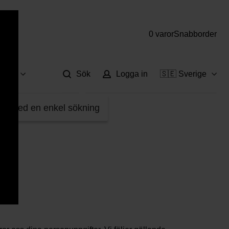
0 varor
Snabborder
Hjä
vice
Sök
Logga in
🇸🇪 Sverige
fter med en enkel sökning