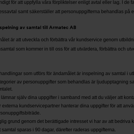
igt för att uppfylla våra förpliktelser enligt avtal eller lag. I de f
essavtal samt säkerställer att personuppgifterna behandlas på et
nspelning av samtal till Armatec AB
let är att utveckla och förbättra vår kundservice genom utbildni
nsamtal som kommer in till oss för att utvärdera, förbättra och ut
andlingar som utförs för ändamålet är inspelning av samtal i utb
egorier av personuppgifter som behandlas är ljudupptagning sam
talet.
lämnar själv dina uppgifter i samband med att du väljer att kon
 externa kundservicepartner hanterar dina uppgifter för att använ
sonuppgiftsbiträde.
lig grund genom det berättigade intresset vi har av att bedriva 
t samtal sparas i 90 dagar, därefter raderas uppgifterna.