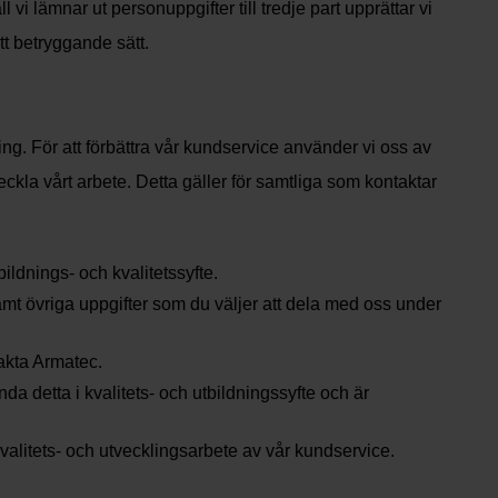
all vi lämnar ut personuppgifter till tredje part upprättar vi
t betryggande sätt.
ng. För att förbättra vår kundservice använder vi oss av
veckla vårt arbete. Detta gäller för samtliga som kontaktar
ildnings- och kvalitetssyfte.
t övriga uppgifter som du väljer att dela med oss under
takta Armatec.
da detta i kvalitets- och utbildningssyfte och är
kvalitets- och utvecklingsarbete av vår kundservice.