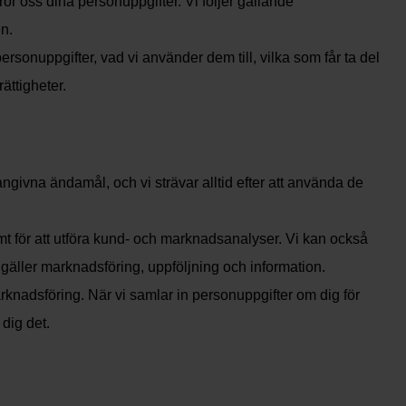
ror oss dina personuppgifter. Vi följer gällande
en.
ersonuppgifter, vad vi använder dem till, vilka som får ta del
ättigheter.
angivna ändamål, och vi strävar alltid efter att använda de
amt för att utföra kund- och marknadsanalyser. Vi kan också
gäller marknadsföring, uppföljning och information.
arknadsföring. När vi samlar in personuppgifter om dig för
dig det.