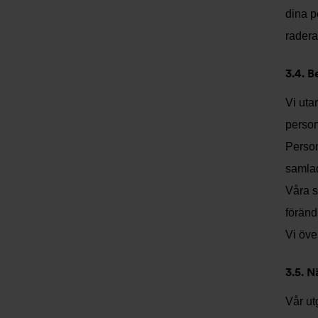
dina p
radera
3.4. B
Vi uta
person
Person
samlad
Våra s
föränd
Vi öve
3.5. N
Vår ut