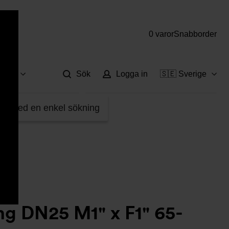
0 varor
Snabborder
Hjä
vice
Sök
Logga in
🇸🇪 Sverige
5745-W15434101
fter med en enkel sökning
ng DN25 M1" x F1" 65-