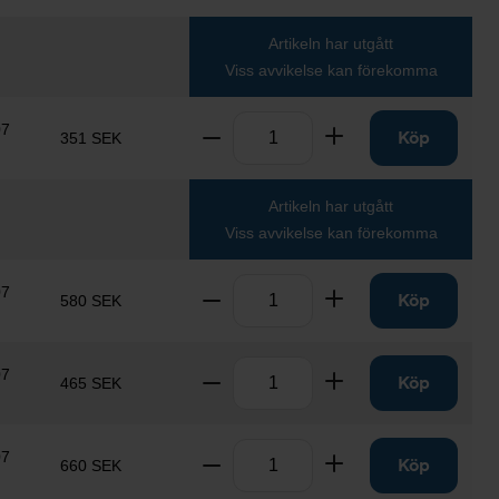
Artikeln har utgått
Viss avvikelse kan förekomma
Antal
07
Ta bort
Lägg till
Köp
351 SEK
Artikeln har utgått
Viss avvikelse kan förekomma
Antal
07
Ta bort
Lägg till
Köp
580 SEK
Antal
07
Ta bort
Lägg till
Köp
465 SEK
Antal
07
Ta bort
Lägg till
Köp
660 SEK