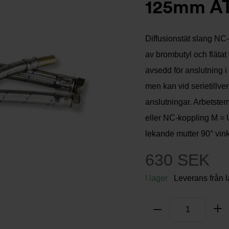
125mm AT
Diffusionstät slang NC
av brombutyl och flätat 
avsedd för anslutning i
men kan vid serietillve
anslutningar. Arbetstem
eller NC-koppling M = 
lekande mutter 90° vin
630 SEK
I lager
Leverans från 
Antal
Ta bort
Lä