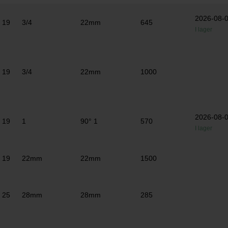
2026-08-
19
3/4
22mm
645
I lager
19
3/4
22mm
1000
2026-08-
19
1
90° 1
570
I lager
19
22mm
22mm
1500
25
28mm
28mm
285