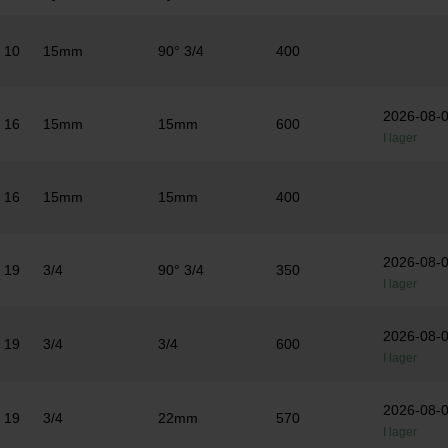
10
15mm
90° 3/4
400
2026-08-
16
15mm
15mm
600
I lager
16
15mm
15mm
400
2026-08-
19
3/4
90° 3/4
350
I lager
2026-08-
19
3/4
3/4
600
I lager
2026-08-
19
3/4
22mm
570
I lager