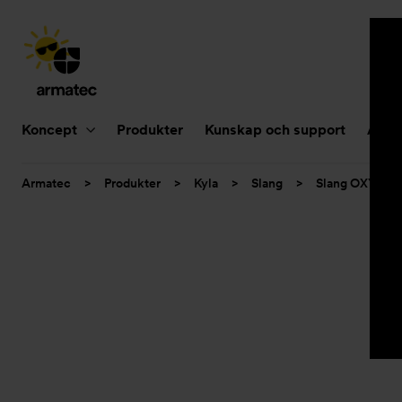
Huvudnavigering
Koncept
Produkter
Kunskap och support
Aktue
Du
Armatec
>
Produkter
>
Kyla
>
Slang
>
Slang OXY
>
är
här: