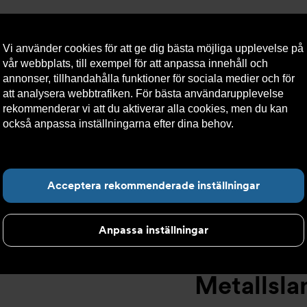
Vi använder cookies för att ge dig bästa möjliga upplevelse på
vår webbplats, till exempel för att anpassa innehåll och
annonser, tillhandahålla funktioner för sociala medier och för
att analysera webbtrafiken. För bästa användarupplevelse
llt
Om Armatec
Hållbarhet
Kontakta oss
Kundser
rekommenderar vi att du aktiverar alla cookies, men du kan
också anpassa inställningarna efter dina behov.
Läs mer om
våra cookies här.
Slang OXY AT 5745-
>
Metallslang DN25 M1" x F1" 65-125mm AT 
Hitta det du letar e
Acceptera rekommenderade inställningar
Anpassa inställningar
Metallsla