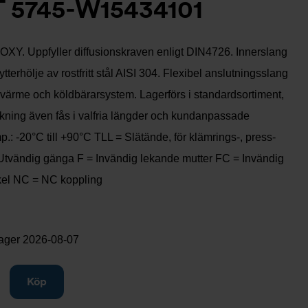
 5745-W15434101
-OXY. Uppfyller diffusionskraven enligt DIN4726. Innerslang
ytterhölje av rostfritt stål AISI 304. Flexibel anslutningsslang
 värme och köldbärarsystem. Lagerförs i standardsortiment,
rkning även fås i valfria längder och kundanpassade
p.: -20°C till +90°C TLL = Slätände, för klämrings-, press-
Utvändig gänga F = Invändig lekande mutter FC = Invändig
kel NC = NC koppling
lager
2026-08-07
gg till
Köp