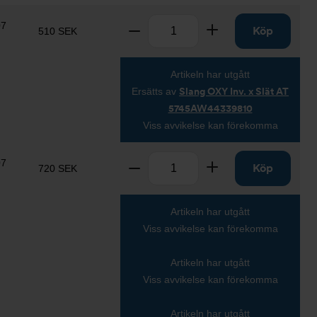
Antal
07
Ta bort
Lägg till
Köp
510 SEK
Artikeln har utgått
Ersätts av
Slang OXY Inv. x Slät AT
5745AW44339810
Viss avvikelse kan förekomma
Antal
07
Ta bort
Lägg till
Köp
720 SEK
Artikeln har utgått
Viss avvikelse kan förekomma
Artikeln har utgått
Viss avvikelse kan förekomma
Artikeln har utgått