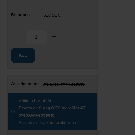
510 SEK
Antal
Ta bort
Lägg till
Köp
AT 5745-W44339810
Artikeln har utgått
Ersätts av
Slang OXY Inv. x Slät AT
5745AW44339810
Viss avvikelse kan förekomma