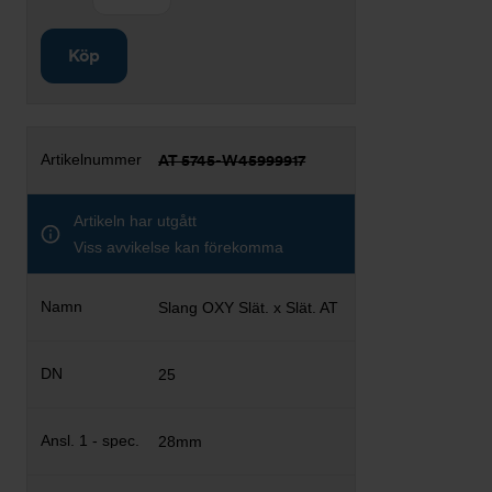
Köp
AT 5745-W45999917
Artikeln har utgått
Viss avvikelse kan förekomma
Slang OXY Slät. x Slät. AT
25
28mm