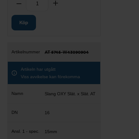
Antal
Ta bort
Lägg till
Köp
AT 5745-W43090904
Artikeln har utgått
Viss avvikelse kan förekomma
Slang OXY Slät. x Slät. AT
16
15mm