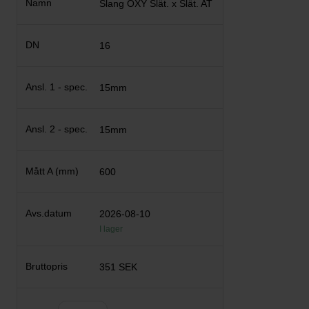
Slang OXY Slät. x Slät. AT
16
15mm
15mm
600
2026-08-10
I lager
351 SEK