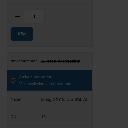
Antal
Ta bort
Lägg till
Köp
AT 5745-W44898915
Artikeln har utgått
Viss avvikelse kan förekomma
Slang OXY Slät. x Slät. AT
19