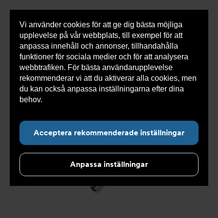
Vi använder cookies för att ge dig bästa möjliga
Visa
0 varor
Snabborder
upplevelse på vår webbplats, till exempel för att
inneh
anpassa innehåll och annonser, tillhandahålla
funktioner för sociala medier och för att analysera
webbtrafiken. För bästa användarupplevelse
Du
Armatec
>
Produkter
>
Kyla
>
Slang
>
Slang
rekommenderar vi att du aktiverar alla cookies, men
är
OXY
>
Slang OXY AT 5745-
>
Slang OXY Slät. x Slät.
här:
AT 5745-W459999055
du kan också anpassa inställningarna efter dina
behov.
Läs mer om våra cookies här.
Acceptera rekommenderade inställningar
Anpassa inställningar