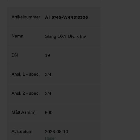
AT 5745-W44313306
Slang OXY Utv. x Inv
19
3/4
3/4
600
2026-08-10
I lager