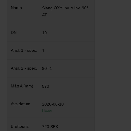
Slang OXY Inv. x Inv. 90°
AT
19
1
90° 1
570
2026-08-10
I lager
720 SEK