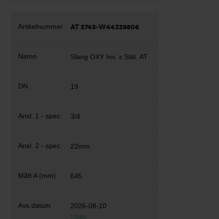
AT 5745-W44339806
Slang OXY Inv. x Slät. AT
19
3/4
22mm
645
2026-08-10
I lager