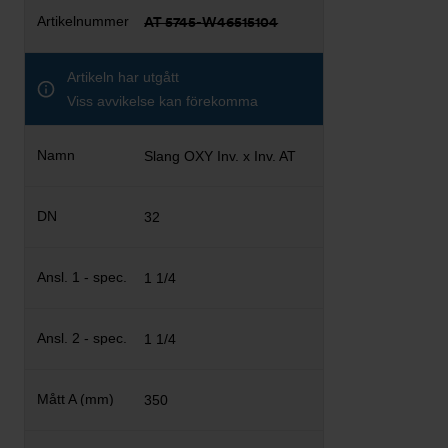
AT 5745-W46515104
Artikeln har utgått
Viss avvikelse kan förekomma
Slang OXY Inv. x Inv. AT
32
1 1/4
1 1/4
350