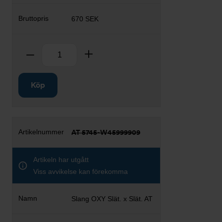
670 SEK
Antal
Ta bort
Lägg till
Köp
AT 5745-W45999909
Artikeln har utgått
Viss avvikelse kan förekomma
Slang OXY Slät. x Slät. AT