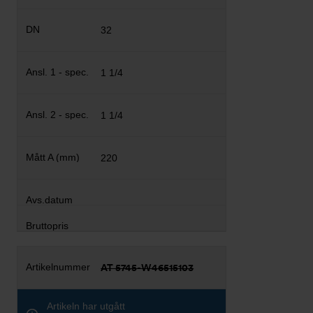
32
1 1/4
1 1/4
220
AT 5745-W46515103
Artikeln har utgått