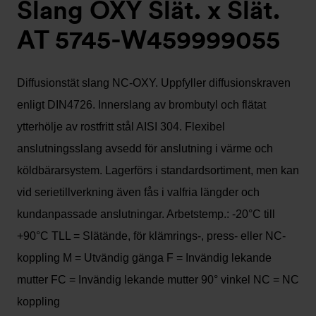
Slang OXY Slät. x Slät.
AT 5745-W459999055
Diffusionstät slang NC-OXY. Uppfyller diffusionskraven
enligt DIN4726. Innerslang av brombutyl och flätat
ytterhölje av rostfritt stål AISI 304. Flexibel
anslutningsslang avsedd för anslutning i värme och
köldbärarsystem. Lagerförs i standardsortiment, men kan
vid serietillverkning även fås i valfria längder och
kundanpassade anslutningar. Arbetstemp.: -20°C till
+90°C TLL = Slätände, för klämrings-, press- eller NC-
koppling M = Utvändig gänga F = Invändig lekande
mutter FC = Invändig lekande mutter 90° vinkel NC = NC
koppling