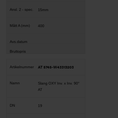
15mm
400
AT 5745-W43313203
Slang OXY Inv. x Inv. 90°
AT
19