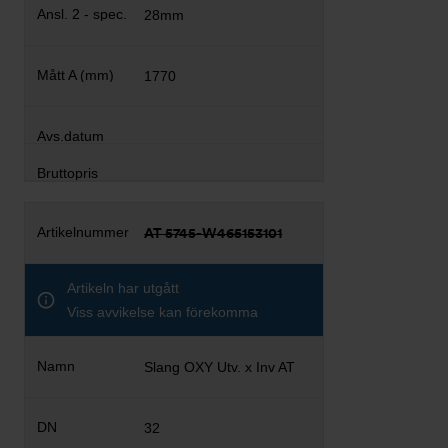
28mm
1770
AT 5745-W465153101
Artikeln har utgått
Viss avvikelse kan förekomma
Slang OXY Utv. x Inv AT
32