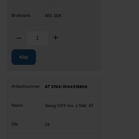
465 SEK
Antal
Ta bort
Lägg till
Köp
AT 5745-W44318806
Slang OXY Inv. x Slät. AT
19