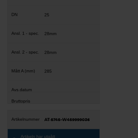
25
28mm
28mm
285
AT 5745-W459999036
Artikeln har utgått