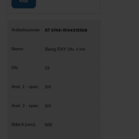
Köp
AT 5745-W44313306
Slang OXY Utv. x Inv
19
3/4
3/4
600