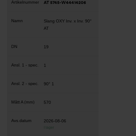
AT 5745-W44414206
Slang OXY Inv. x Inv. 90°
AT
19
1
90° 1
570
2026-08-06
I lager