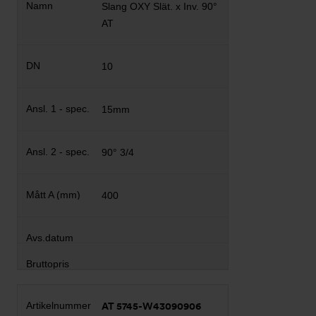
Slang OXY Slät. x Inv. 90°
AT
10
15mm
90° 3/4
400
AT 5745-W43090906