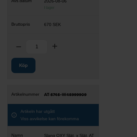
2026-08-06
I lager
670 SEK
Antal
Ta bort
Lägg till
Köp
AT 5745-W45999909
Artikeln har utgått
Viss avvikelse kan förekomma
Slang OXY Slät. x Slät. AT