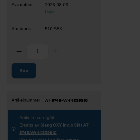
2026-08-06
I lager
510 SEK
Antal
Ta bort
Lägg till
Köp
AT 5745-W44339810
Artikeln har utgått
Ersätts av
Slang OXY Inv. x Slät AT
5745AW44339810