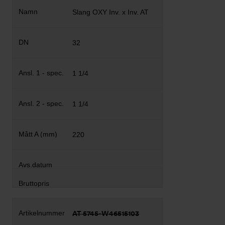
Slang OXY Inv. x Inv. AT
32
1 1/4
1 1/4
220
AT 5745-W46515103