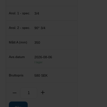
3/4
90° 3/4
350
2026-08-06
I lager
580 SEK
Antal
Ta bort
Lägg till