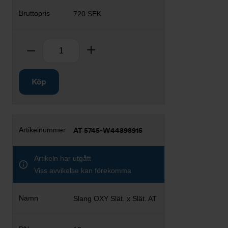
720 SEK
Antal
Ta bort
Lägg till
Köp
AT 5745-W44898915
Artikeln har utgått
Viss avvikelse kan förekomma
Slang OXY Slät. x Slät. AT