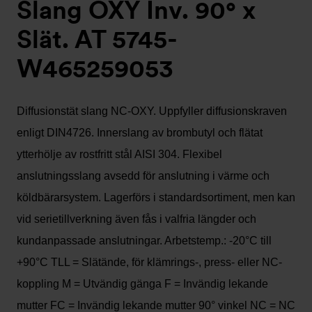
Slang OXY Inv. 90° x
Slät. AT 5745-
W465259053
Diffusionstät slang NC-OXY. Uppfyller diffusionskraven
enligt DIN4726. Innerslang av brombutyl och flätat
ytterhölje av rostfritt stål AISI 304. Flexibel
anslutningsslang avsedd för anslutning i värme och
köldbärarsystem. Lagerförs i standardsortiment, men kan
vid serietillverkning även fås i valfria längder och
kundanpassade anslutningar. Arbetstemp.: -20°C till
+90°C TLL = Slätände, för klämrings-, press- eller NC-
koppling M = Utvändig gänga F = Invändig lekande
mutter FC = Invändig lekande mutter 90° vinkel NC = NC