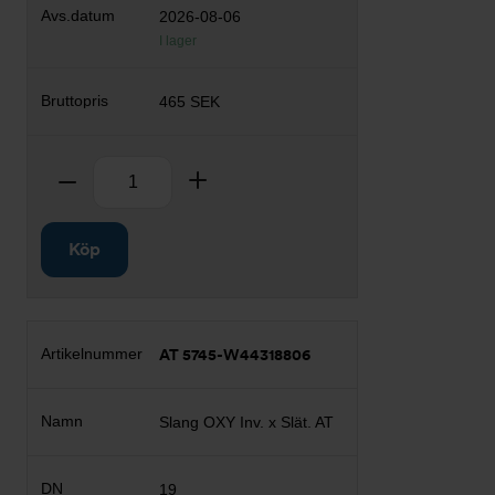
2026-08-06
I lager
465 SEK
Antal
Ta bort
Lägg till
Köp
AT 5745-W44318806
Slang OXY Inv. x Slät. AT
19