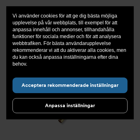
Vi använder cookies för att ge dig bästa möjliga
Visa
0 varor
Snabborder
upplevelse på vår webbplats, till exempel för att
inneh
anpassa innehåll och annonser, tillhandahålla
funktioner för sociala medier och för att analysera
webbtrafiken. För bästa användarupplevelse
Du
Armatec
>
Produkter
>
Kyla
>
Slang
>
Slang
rekommenderar vi att du aktiverar alla cookies, men
är
OXY
>
Slang OXY AT 5745-
>
Slang OXY Inv. 90° x
här:
Slät. AT 5745-W465259053
du kan också anpassa inställningarna efter dina
behov.
Läs mer om våra cookies här.
Acceptera rekommenderade inställningar
Anpassa inställningar