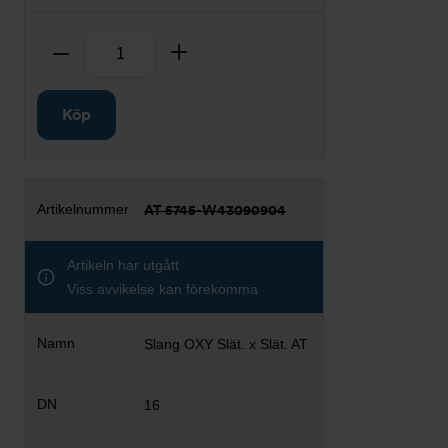
Antal
Ta bort
Lägg till
Köp
AT 5745-W43090904
Artikeln har utgått
Viss avvikelse kan förekomma
Slang OXY Slät. x Slät. AT
16