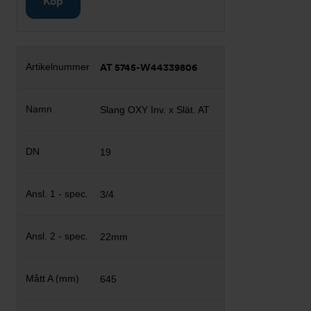
Köp
AT 5745-W44339806
Slang OXY Inv. x Slät. AT
19
3/4
22mm
645