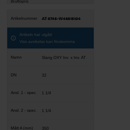
AT 5745-W46515104
Artikeln har utgått
Viss avvikelse kan förekomma
Slang OXY Inv. x Inv. AT
32
1 1/4
1 1/4
350