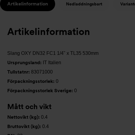
Artikelinformation
Nedladdningsbart
Variant
t
Artikelinformation
Slang OXY DN32 FC1 1/4" x TL35 530mm
Ursprungsland:
IT Italien
Tullstatnr:
83071000
Förpackningsstorlek:
0
Förpackningsstorlek Sverige:
0
Mått och vikt
Nettovikt (kg):
0.4
Bruttovikt (kg):
0.4