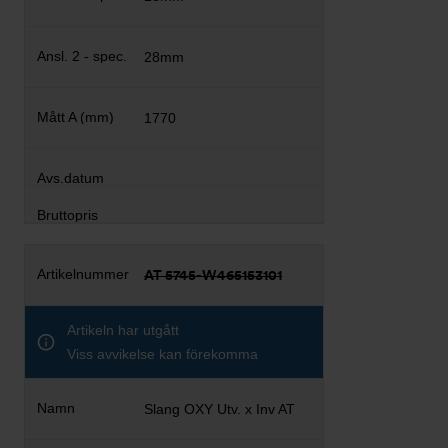
28mm
1770
AT 5745-W465153101
Artikeln har utgått
Viss avvikelse kan förekomma
Slang OXY Utv. x Inv AT