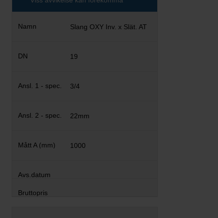
Viss avvikelse kan förekomma
Slang OXY Inv. x Slät. AT
19
3/4
22mm
1000