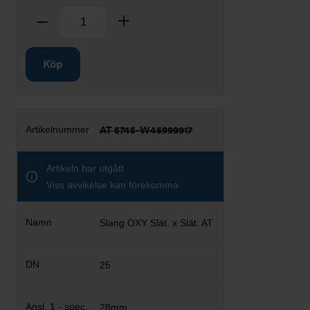
Antal
Ta bort
Lägg till
Köp
AT 5745-W45999917
Artikeln har utgått
Viss avvikelse kan förekomma
Slang OXY Slät. x Slät. AT
25
28mm