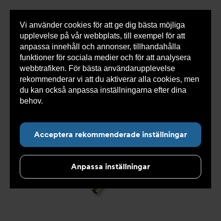
Vi använder cookies för att ge dig bästa möjliga
Visa
0 varor
Snabborder
upplevelse på vår webbplats, till exempel för att
inneh
anpassa innehåll och annonser, tillhandahålla
funktioner för sociala medier och för att analysera
webbtrafiken. För bästa användarupplevelse
Du
Armatec
>
Produkter
>
Kyla
>
Slang
>
Slang
rekommenderar vi att du aktiverar alla cookies, men
är
OXY
>
Slang OXY AT 5745A
>
Slang OXY Slät. x Slät.
här:
AT 5745AW44898906
du kan också anpassa inställningarna efter dina
behov.
Läs mer om våra cookies här.
Acceptera rekommenderade inställningar
Anpassa inställningar