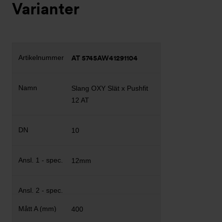
Varianter
AT 5745AW41291104
Slang OXY Slät x Pushfit
12 AT
10
12mm
400