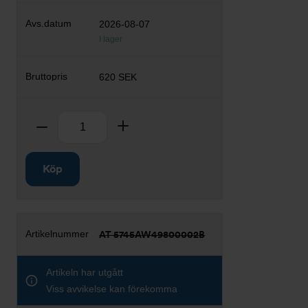
2026-08-07
I lager
620 SEK
Antal
Ta bort
Lägg till
Köp
AT 5745AW49800002B
Artikeln har utgått
Viss avvikelse kan förekomma