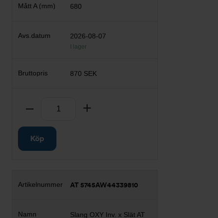
680
2026-08-07
I lager
870 SEK
Antal
Ta bort
Lägg till
Köp
AT 5745AW44339810
Slang OXY Inv. x Slät AT