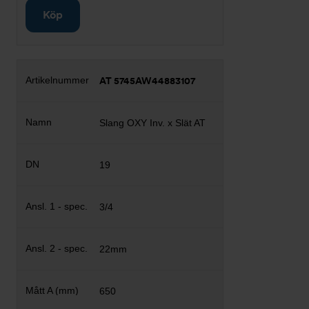
Köp
AT 5745AW44883107
Slang OXY Inv. x Slät AT
19
3/4
22mm
650