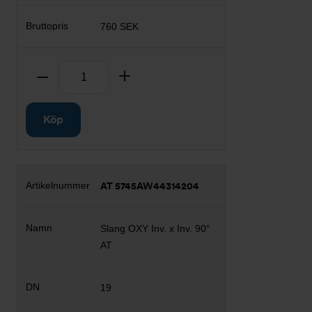
760 SEK
Antal
Ta bort
Lägg till
Köp
AT 5745AW44314204
Slang OXY Inv. x Inv. 90°
AT
19