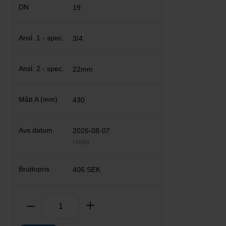
19
3/4
22mm
430
2026-08-07
I lager
406 SEK
Antal
Ta bort
Lägg till