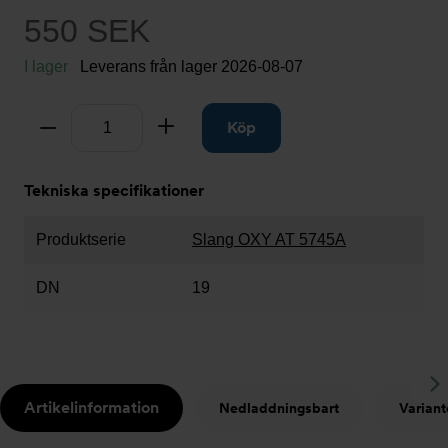
550 SEK
I lager
Leverans från lager
2026-08-07
Antal
Ta bort
Lägg till
Köp
Tekniska specifikationer
Produktserie
Slang OXY AT 5745A
DN
19
S
Artikelinformation
Nedladdningsbart
Variant
t