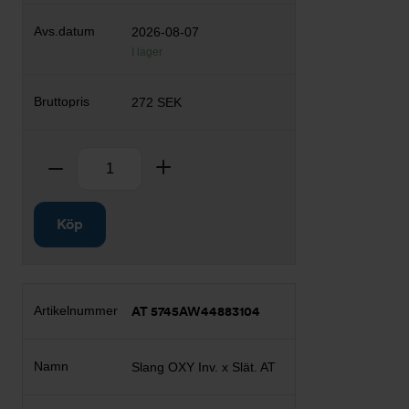
2026-08-07
I lager
272 SEK
Antal
Ta bort
Lägg till
Köp
AT 5745AW44883104
Slang OXY Inv. x Slät. AT