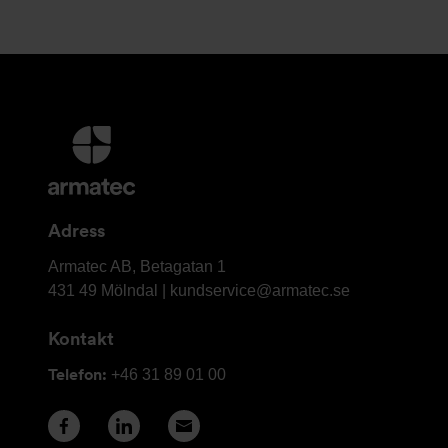
Ytterligare
information
och
kontaktuppgifter
Adress
Armatec
Armatec AB, Betagatan 1
AB
431 49 Mölndal |
kundservice@armatec.se
Kontakt
Telefon:
+46 31 89 01 00