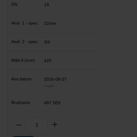
19
22mm
3/4
420
2026-08-07
I lager
487 SEK
Antal
Ta bort
Lägg till