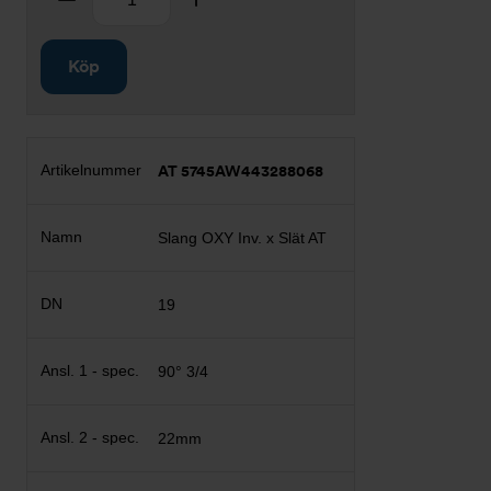
Köp
AT 5745AW443288068
Slang OXY Inv. x Slät AT
19
90° 3/4
22mm