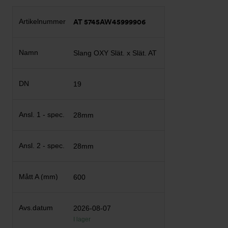
AT 5745AW45999906
Slang OXY Slät. x Slät. AT
19
28mm
28mm
600
2026-08-07
I lager