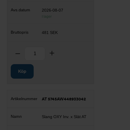
2026-08-07
I lager
481 SEK
Antal
Ta bort
Lägg till
Köp
AT 5745AW448933042
Slang OXY Inv. x Slät AT