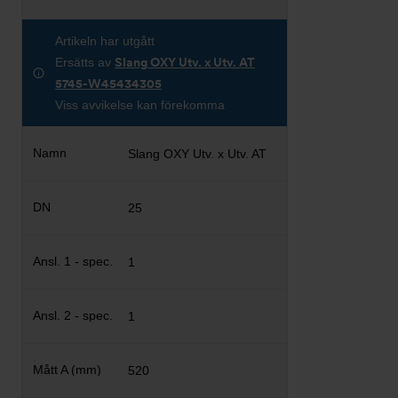
Artikeln har utgått
Ersätts av
Slang OXY Utv. x Utv. AT
5745-W45434305
Viss avvikelse kan förekomma
Slang OXY Utv. x Utv. AT
25
1
1
520