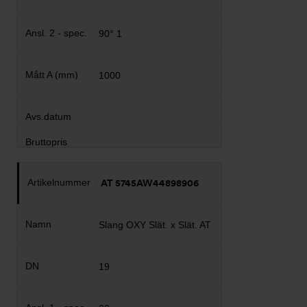
90° 1
1000
AT 5745AW44898906
Slang OXY Slät. x Slät. AT
19