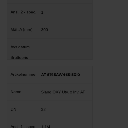
1
300
AT 5745AW46515310
Slang OXY Utv. x Inv. AT
32
1 1/4