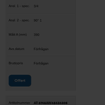
3/4
90° 1
390
Förfrågan
Förfrågan
Offert
AT 5745AW45434305