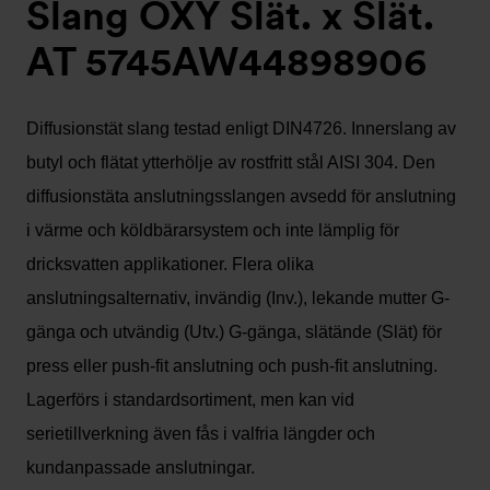
Slang OXY Slät. x Slät.
AT 5745AW44898906
Diffusionstät slang testad enligt DIN4726. Innerslang av
butyl och flätat ytterhölje av rostfritt stål AISI 304. Den
diffusionstäta anslutningsslangen avsedd för anslutning
i värme och köldbärarsystem och inte lämplig för
dricksvatten applikationer. Flera olika
anslutningsalternativ, invändig (Inv.), lekande mutter G-
gänga och utvändig (Utv.) G-gänga, slätände (Slät) för
press eller push-fit anslutning och push-fit anslutning.
Lagerförs i standardsortiment, men kan vid
serietillverkning även fås i valfria längder och
kundanpassade anslutningar.