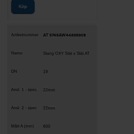
Köp
AT 5745AW44898908
Slang OXY Slät x Slät AT
19
22mm
22mm
800