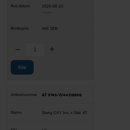
2026-08-10
I lager
465 SEK
Antal
Ta bort
Lägg till
Köp
AT 5745-W44318806
Slang OXY Inv. x Slät. AT