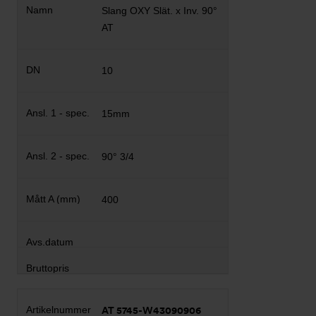
Slang OXY Slät. x Inv. 90°
AT
10
15mm
90° 3/4
400
AT 5745-W43090906