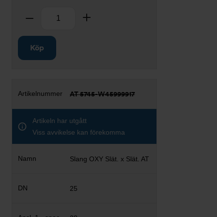
Antal
Ta bort
Lägg till
Köp
AT 5745-W45999917
Artikeln har utgått
Viss avvikelse kan förekomma
Slang OXY Slät. x Slät. AT
25