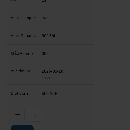
19
3/4
90° 3/4
350
2026-08-10
I lager
580 SEK
Antal
Ta bort
Lägg till