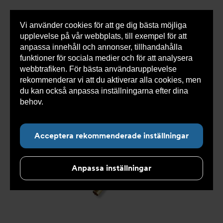
Vi använder cookies för att ge dig bästa möjliga
Visa
0 varor
Snabborder
upplevelse på vår webbplats, till exempel för att
inneh
anpassa innehåll och annonser, tillhandahålla
funktioner för sociala medier och för att analysera
webbtrafiken. För bästa användarupplevelse
Du
Armatec
>
Produkter
>
Kyla
>
Slang
>
Slang
rekommenderar vi att du aktiverar alla cookies, men
är
OXY
>
Slang OXY AT 5745-
>
Slang OXY Inv. x Slät. AT
här:
5745-W44339810
du kan också anpassa inställningarna efter dina
behov.
Läs mer om våra cookies här.
Acceptera rekommenderade inställningar
Anpassa inställningar