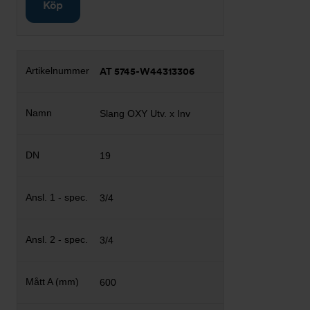
Köp
AT 5745-W44313306
Slang OXY Utv. x Inv
19
3/4
3/4
600