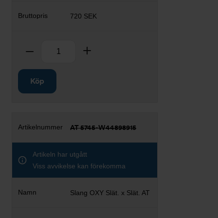
720 SEK
Antal
Ta bort
Lägg till
Köp
AT 5745-W44898915
Artikeln har utgått
Viss avvikelse kan förekomma
Slang OXY Slät. x Slät. AT