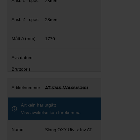
28mm
28mm
1770
AT 5745-W465153101
Artikeln har utgått
Viss avvikelse kan förekomma
Slang OXY Utv. x Inv AT