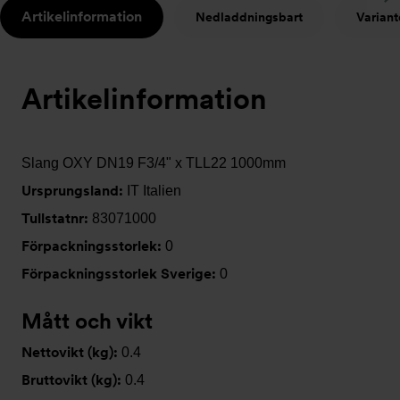
Artikelinformation
Nedladdningsbart
Variant
t
Artikelinformation
Slang OXY DN19 F3/4" x TLL22 1000mm
Ursprungsland:
IT Italien
Tullstatnr:
83071000
Förpackningsstorlek:
0
Förpackningsstorlek Sverige:
0
Mått och vikt
Nettovikt (kg):
0.4
Bruttovikt (kg):
0.4