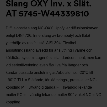
Slang OXY Inv. x Slät.
AT 5745-W44339810
Diffusionstät slang NC-OXY. Uppfyller diffusionskraven
enligt DIN4726. Innerslang av brombutyl och flätat
ytterhölje av rostfritt stål AISI 304. Flexibel
anslutningsslang avsedd för anslutning i värme och
köldbärarsystem. Lagerförs i standardsortiment, men kan
vid serietillverkning även fås i valfria längder och
kundanpassade anslutningar. Arbetstemp.: -20°C till
+90°C TLL = Slätände, för klämrings-, press- eller NC-
koppling M = Utvändig gänga F = Invändig lekande
mutter FC = Invändig lekande mutter 90° vinkel NC = NC
koppling