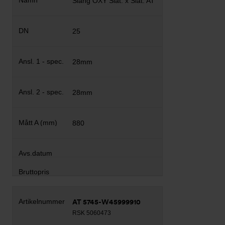
Slang OXY Slät. x Slät. AT
25
28mm
28mm
880
AT 5745-W45999910
RSK 5060473