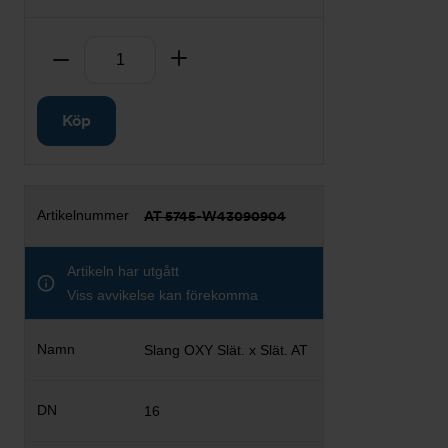
Antal
Ta bort
Lägg till
Köp
AT 5745-W43090904
Artikeln har utgått
Viss avvikelse kan förekomma
Slang OXY Slät. x Slät. AT
16