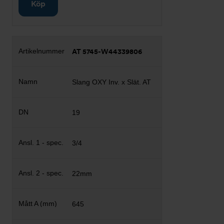
Köp
AT 5745-W44339806
Slang OXY Inv. x Slät. AT
19
3/4
22mm
645