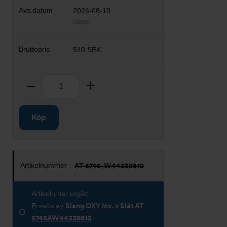
2026-08-10
I lager
510 SEK
Antal
Ta bort
Lägg till
Köp
AT 5745-W44339810
Artikeln har utgått
Ersätts av
Slang OXY Inv. x Slät AT
5745AW44339810