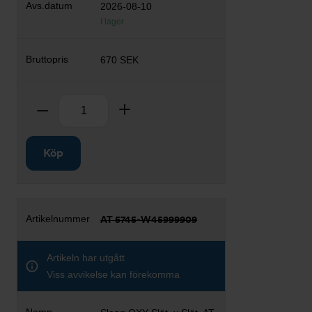
2026-08-10
I lager
670 SEK
Antal
Ta bort
Lägg till
Köp
AT 5745-W45999909
Artikeln har utgått
Viss avvikelse kan förekomma