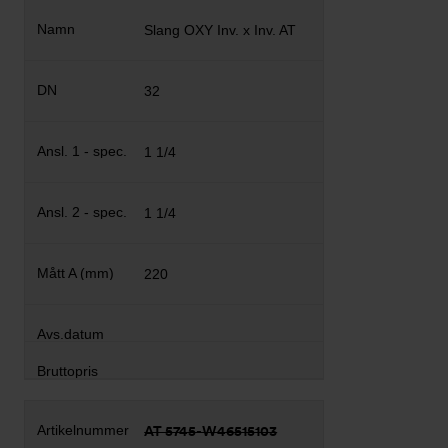
Slang OXY Inv. x Inv. AT
32
1 1/4
1 1/4
220
AT 5745-W46515103