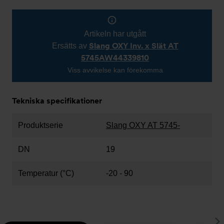
Artikeln har utgått
Slang OXY Inv. x Slät AT
Ersätts av
5745AW44339810
Viss avvikelse kan förekomma
Tekniska specifikationer
Produktserie
Slang OXY AT 5745-
DN
19
Temperatur (°C)
-20 - 90
S