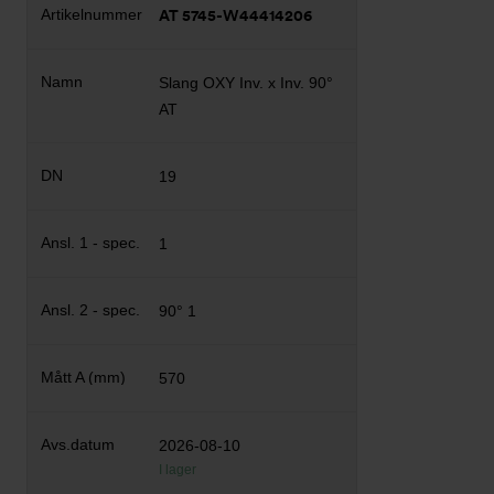
AT 5745-W44414206
Slang OXY Inv. x Inv. 90°
AT
19
1
90° 1
570
2026-08-10
I lager