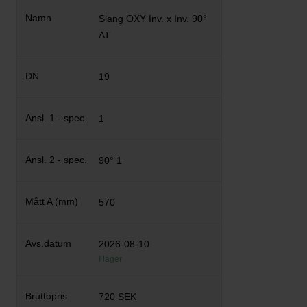
Slang OXY Inv. x Inv. 90°
AT
19
1
90° 1
570
2026-08-10
I lager
720 SEK