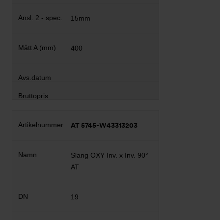
15mm
400
AT 5745-W43313203
Slang OXY Inv. x Inv. 90°
AT
19