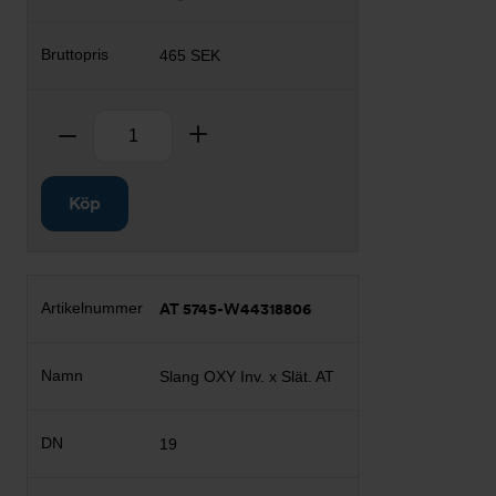
465 SEK
Antal
Ta bort
Lägg till
Köp
AT 5745-W44318806
Slang OXY Inv. x Slät. AT
19