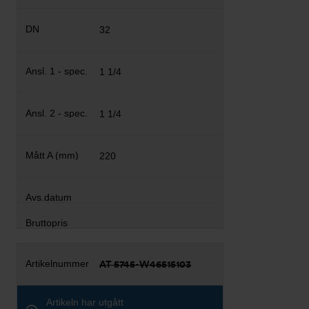
32
1 1/4
1 1/4
220
AT 5745-W46515103
Artikeln har utgått