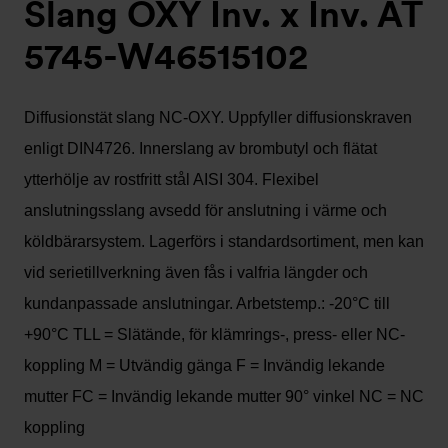
Slang OXY Inv. x Inv. AT
5745-W46515102
Diffusionstät slang NC-OXY. Uppfyller diffusionskraven
enligt DIN4726. Innerslang av brombutyl och flätat
ytterhölje av rostfritt stål AISI 304. Flexibel
anslutningsslang avsedd för anslutning i värme och
köldbärarsystem. Lagerförs i standardsortiment, men kan
vid serietillverkning även fås i valfria längder och
kundanpassade anslutningar. Arbetstemp.: -20°C till
+90°C TLL = Slätände, för klämrings-, press- eller NC-
koppling M = Utvändig gänga F = Invändig lekande
mutter FC = Invändig lekande mutter 90° vinkel NC = NC
koppling