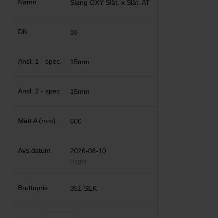
Slang OXY Slät. x Slät. AT
16
15mm
15mm
600
2026-08-10
I lager
351 SEK