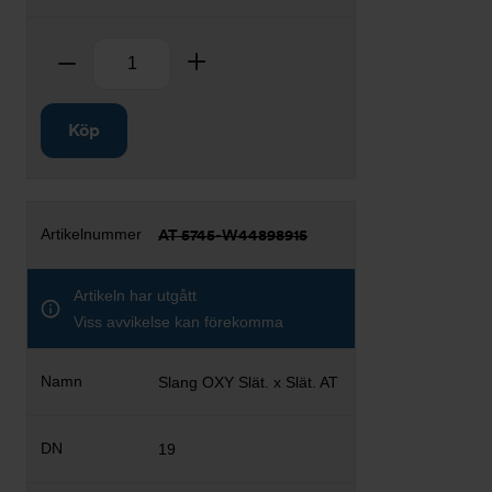
Antal
Ta bort
Lägg till
Köp
AT 5745-W44898915
Artikeln har utgått
Viss avvikelse kan förekomma
Slang OXY Slät. x Slät. AT
19