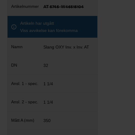
AT 5745-W46515104
Artikeln har utgått
Viss avvikelse kan förekomma
Slang OXY Inv. x Inv. AT
32
1 1/4
1 1/4
350