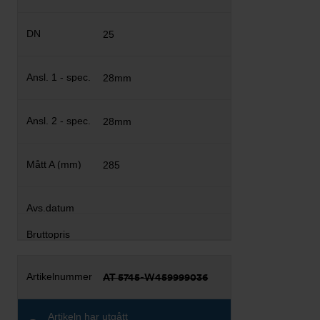
25
28mm
28mm
285
AT 5745-W459999036
Artikeln har utgått