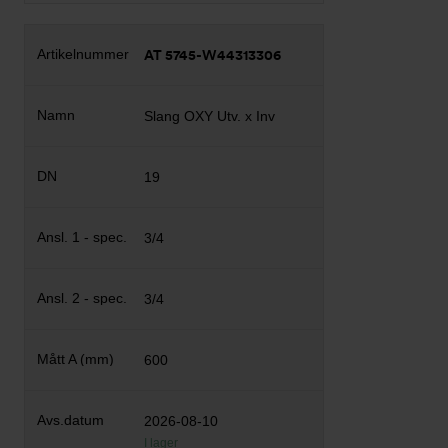
AT 5745-W44313306
Slang OXY Utv. x Inv
19
3/4
3/4
600
2026-08-10
I lager