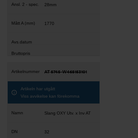
28mm
1770
AT 5745-W465153101
Artikeln har utgått
Viss avvikelse kan förekomma
Slang OXY Utv. x Inv AT
32