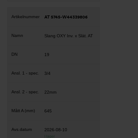
AT 5745-W44339806
Slang OXY Inv. x Slät. AT
19
3/4
22mm
645
2026-08-10
I lager