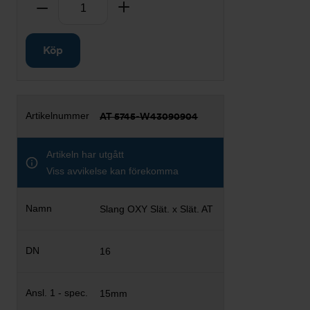
Antal
Ta bort
Lägg till
Köp
AT 5745-W43090904
Artikeln har utgått
Viss avvikelse kan förekomma
Slang OXY Slät. x Slät. AT
16
15mm