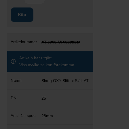
Köp
AT 5745-W45999917
Artikeln har utgått
Viss avvikelse kan förekomma
Slang OXY Slät. x Slät. AT
25
28mm