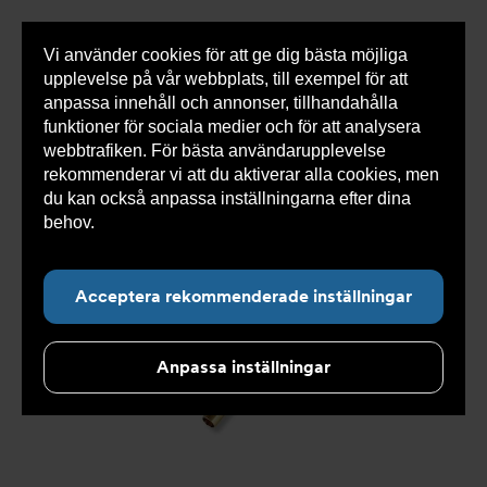
Vi använder cookies för att ge dig bästa möjliga
Visa
0 varor
Snabborder
upplevelse på vår webbplats, till exempel för att
inneh
anpassa innehåll och annonser, tillhandahålla
funktioner för sociala medier och för att analysera
webbtrafiken. För bästa användarupplevelse
Du
Armatec
>
Produkter
>
Kyla
>
Slang
>
Slang
rekommenderar vi att du aktiverar alla cookies, men
är
OXY
>
Slang OXY AT 5745-
>
Slang OXY Inv. x Inv. AT
här:
5745-W46515102
du kan också anpassa inställningarna efter dina
behov.
Läs mer om våra cookies här.
Acceptera rekommenderade inställningar
Anpassa inställningar