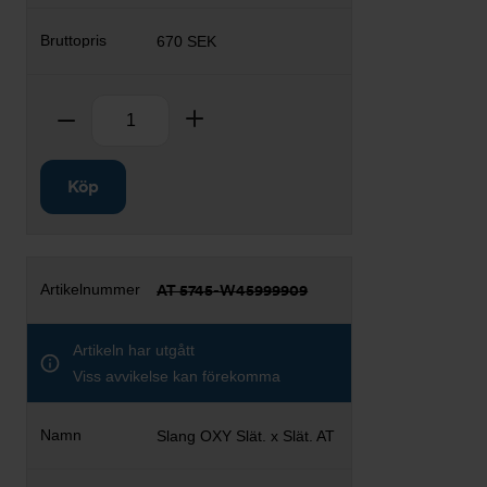
670 SEK
Antal
Ta bort
Lägg till
Köp
AT 5745-W45999909
Artikeln har utgått
Viss avvikelse kan förekomma
Slang OXY Slät. x Slät. AT