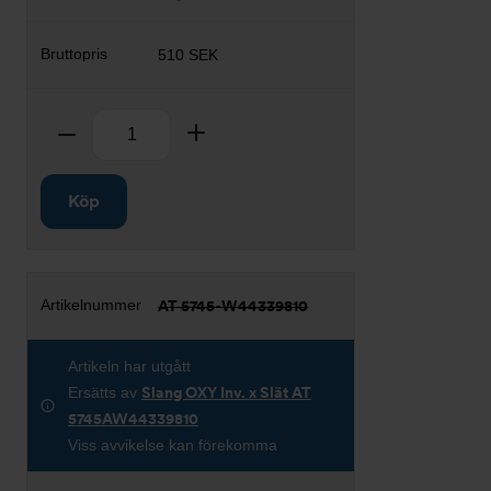
510 SEK
Antal
Ta bort
Lägg till
Köp
AT 5745-W44339810
Artikeln har utgått
Ersätts av
Slang OXY Inv. x Slät AT
5745AW44339810
Viss avvikelse kan förekomma