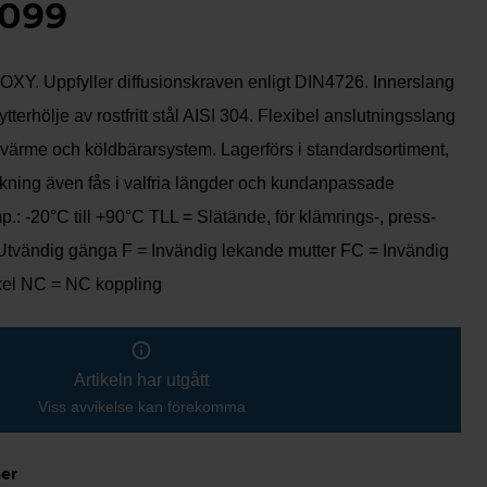
099
-OXY. Uppfyller diffusionskraven enligt DIN4726. Innerslang
ytterhölje av rostfritt stål AISI 304. Flexibel anslutningsslang
 värme och köldbärarsystem. Lagerförs i standardsortiment,
rkning även fås i valfria längder och kundanpassade
p.: -20°C till +90°C TLL = Slätände, för klämrings-, press-
Utvändig gänga F = Invändig lekande mutter FC = Invändig
kel NC = NC koppling
Artikeln har utgått
Viss avvikelse kan förekomma
ner