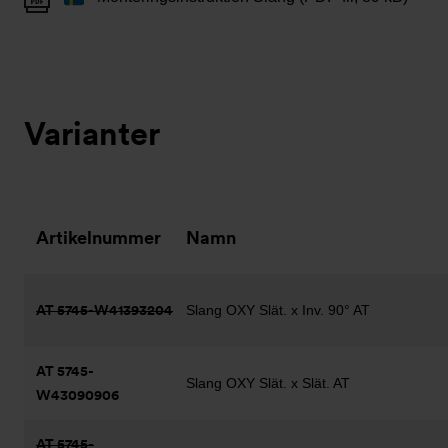
Varianter
Artikelnummer
Namn
AT 5745-W41393204
Slang OXY Slät. x Inv. 90° AT
AT 5745-
Slang OXY Slät. x Slät. AT
W43090906
AT 5745-