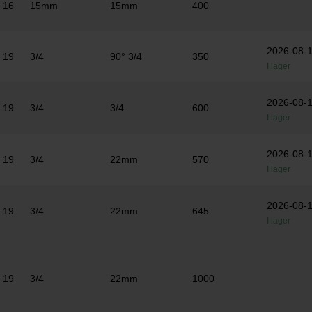
16
15mm
15mm
400
2026-08-
19
3/4
90° 3/4
350
I lager
2026-08-
19
3/4
3/4
600
I lager
2026-08-
19
3/4
22mm
570
I lager
2026-08-
19
3/4
22mm
645
I lager
19
3/4
22mm
1000