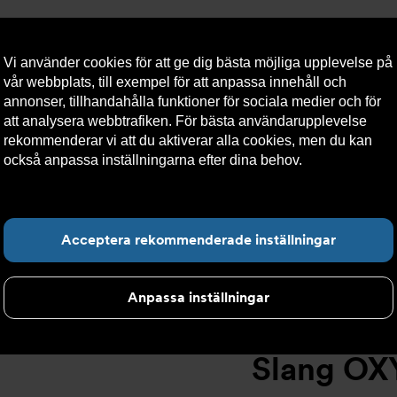
Vi använder cookies för att ge dig bästa möjliga upplevelse på
vår webbplats, till exempel för att anpassa innehåll och
annonser, tillhandahålla funktioner för sociala medier och för
att analysera webbtrafiken. För bästa användarupplevelse
llt
Om Armatec
Hållbarhet
Kontakta oss
Kundser
rekommenderar vi att du aktiverar alla cookies, men du kan
också anpassa inställningarna efter dina behov.
Läs mer om
våra cookies här.
Slang OXY AT 5745-
>
Slang OXY Inv. 90° x Slät. AT 5745-W4652
Hitta det du letar e
Acceptera rekommenderade inställningar
Anpassa inställningar
Slang OXY