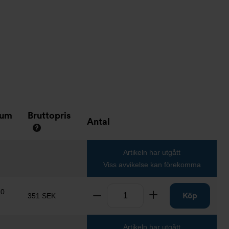
tum
Bruttopris
Antal
Artikeln har utgått
Viss avvikelse kan förekomma
Antal
10
Ta bort
Lägg till
Köp
351 SEK
Artikeln har utgått