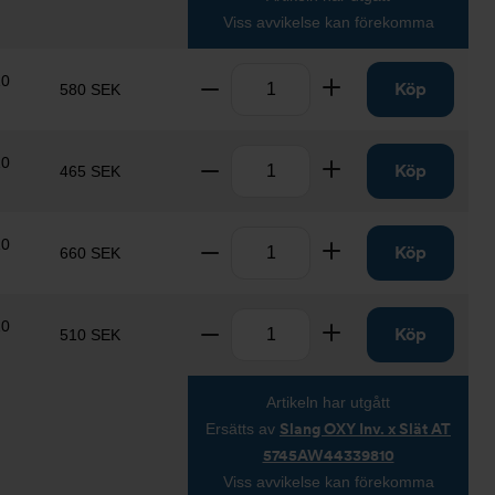
Viss avvikelse kan förekomma
Antal
10
Ta bort
Lägg till
Köp
580 SEK
Antal
10
Ta bort
Lägg till
Köp
465 SEK
Antal
10
Ta bort
Lägg till
Köp
660 SEK
Antal
10
Ta bort
Lägg till
Köp
510 SEK
Artikeln har utgått
Ersätts av
Slang OXY Inv. x Slät AT
5745AW44339810
Viss avvikelse kan förekomma