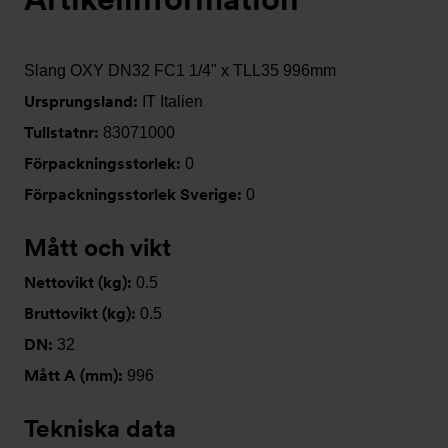
Slang OXY DN32 FC1 1/4" x TLL35 996mm
Ursprungsland:
IT Italien
Tullstatnr:
83071000
Förpackningsstorlek:
0
Förpackningsstorlek Sverige:
0
Mått och vikt
Nettovikt (kg):
0.5
Bruttovikt (kg):
0.5
DN:
32
Mått A (mm):
996
Tekniska data