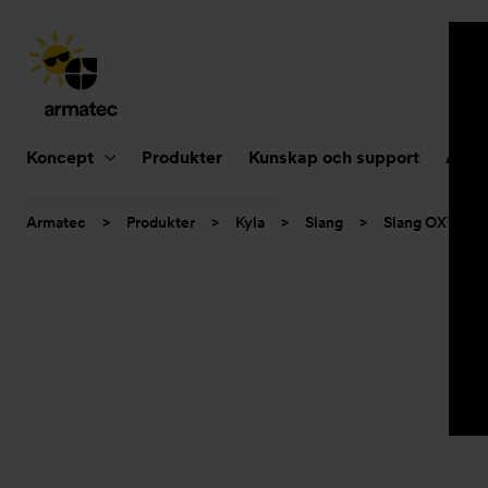
Huvudnavigering
Koncept
Produkter
Kunskap och support
Aktue
Du
Armatec
>
Produkter
>
Kyla
>
Slang
>
Slang OXY
>
är
här: