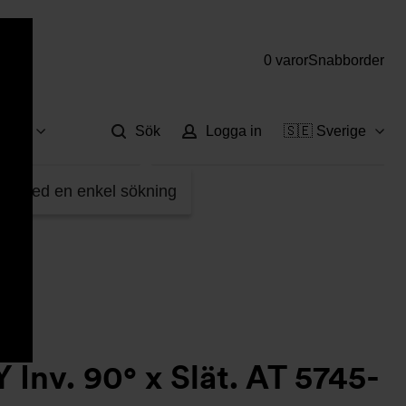
0 varor
Snabborder
Hjä
vice
Sök
Logga in
🇸🇪 Sverige
59099
fter med en enkel sökning
 Inv. 90° x Slät. AT 5745-