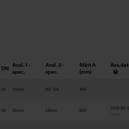
Ansl. 1 -
Ansl. 2 -
Mått A
Avs.da
DN
spec.
spec.
(mm)
10
15mm
90° 3/4
400
2026-08-
16
15mm
15mm
600
I lager