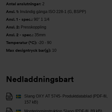
Antal anslutningar:
2
Ansl. 1:
Invändig gänga ISO 228-1 (G, BSPP)
Ansl. 1 - spec.:
90° 1 1/4
Ansl. 2:
Presskoppling
Ansl. 2 - spec.:
35mm
Temperatur (°C):
-20 - 90
Max designtryck bar(g):
10
Nedladdningsbart
Slang OXY AT 5745- Produktdatablad (PDF-fil,
157 kB)
Monteringsinstruktion Slang (PDF-fil, 89 kB)