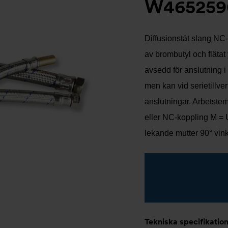
W465259
Diffusionstät slang NC
av brombutyl och flätat 
avsedd för anslutning i
men kan vid serietillve
anslutningar. Arbetstem
eller NC-koppling M = 
lekande mutter 90° vin
Tekniska specifikatio