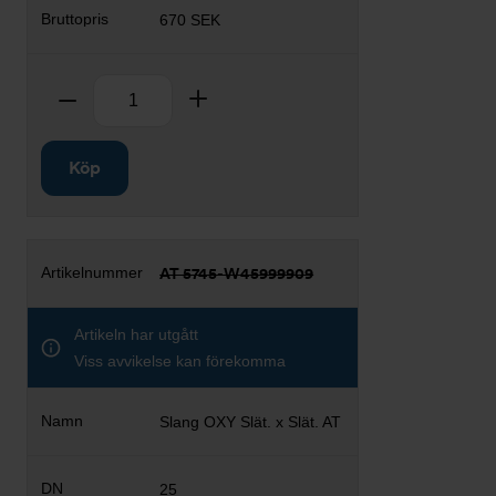
670 SEK
Antal
Ta bort
Lägg till
Köp
AT 5745-W45999909
Artikeln har utgått
Viss avvikelse kan förekomma
Slang OXY Slät. x Slät. AT
25