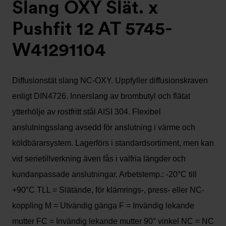
Slang OXY Slät. x
Pushfit 12 AT 5745-
W41291104
Diffusionstät slang NC-OXY. Uppfyller diffusionskraven
enligt DIN4726. Innerslang av brombutyl och flätat
ytterhölje av rostfritt stål AISI 304. Flexibel
anslutningsslang avsedd för anslutning i värme och
köldbärarsystem. Lagerförs i standardsortiment, men kan
vid serietillverkning även fås i valfria längder och
kundanpassade anslutningar. Arbetstemp.: -20°C till
+90°C TLL = Slätände, för klämrings-, press- eller NC-
koppling M = Utvändig gänga F = Invändig lekande
mutter FC = Invändig lekande mutter 90° vinkel NC = NC