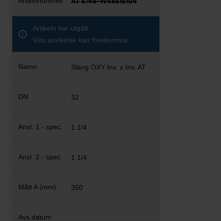
AT 5745-W46515104
Artikeln har utgått
Viss avvikelse kan förekomma
Slang OXY Inv. x Inv. AT
32
1 1/4
1 1/4
350