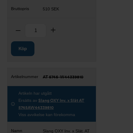
510 SEK
Antal
Ta bort
Lägg till
Köp
AT 5745-W44339810
Artikeln har utgått
Ersätts av
Slang OXY Inv. x Slät AT
5745AW44339810
Viss avvikelse kan förekomma
Slang OXY Inv. x Slät. AT