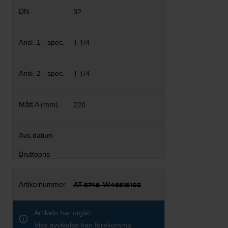
32
1 1/4
1 1/4
220
AT 5745-W46515103
Artikeln har utgått
Viss avvikelse kan förekomma