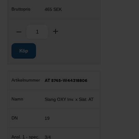
465 SEK
Antal
Ta bort
Lägg till
Köp
AT 5745-W44318806
Slang OXY Inv. x Slät. AT
19
3/4