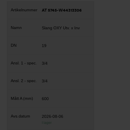
AT 5745-W44313306
Slang OXY Utv. x Inv
19
3/4
3/4
600
2026-08-06
I lager