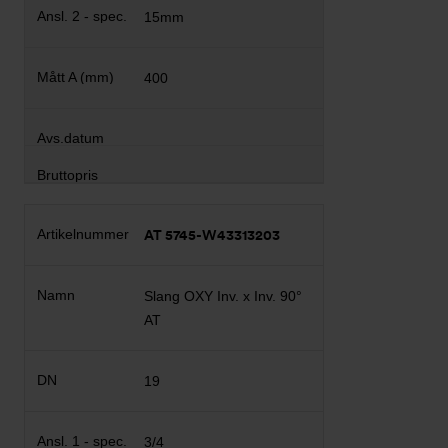
15mm
400
AT 5745-W43313203
Slang OXY Inv. x Inv. 90°
AT
19
3/4