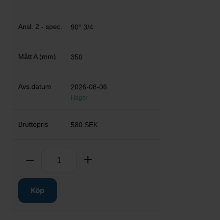
90° 3/4
350
2026-08-06
I lager
580 SEK
Antal
Ta bort
Lägg till
Köp