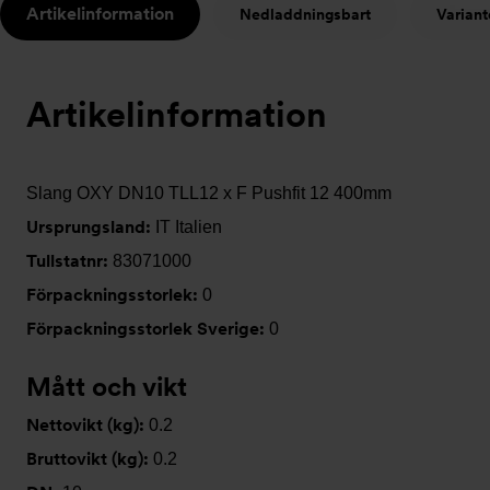
Artikelinformation
Nedladdningsbart
Variant
t
Artikelinformation
Slang OXY DN10 TLL12 x F Pushfit 12 400mm
Ursprungsland:
IT Italien
Tullstatnr:
83071000
Förpackningsstorlek:
0
Förpackningsstorlek Sverige:
0
Mått och vikt
Nettovikt (kg):
0.2
Bruttovikt (kg):
0.2