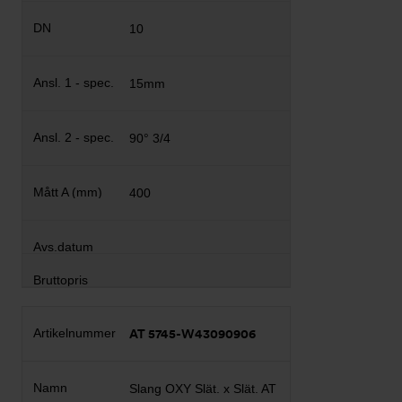
10
15mm
90° 3/4
400
AT 5745-W43090906
Slang OXY Slät. x Slät. AT