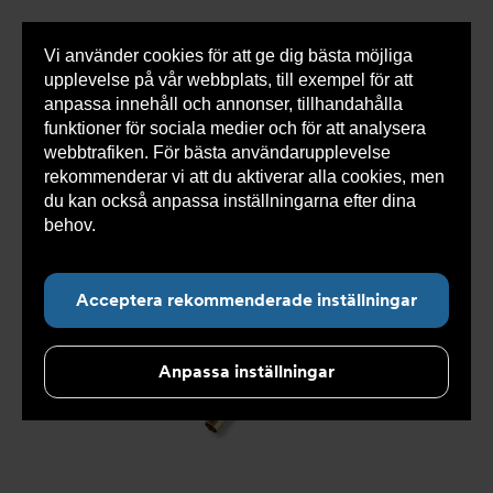
Vi använder cookies för att ge dig bästa möjliga
Visa
0 varor
Snabborder
upplevelse på vår webbplats, till exempel för att
inneh
anpassa innehåll och annonser, tillhandahålla
funktioner för sociala medier och för att analysera
webbtrafiken. För bästa användarupplevelse
Du
Armatec
>
Produkter
>
Kyla
>
Slang
>
Slang
rekommenderar vi att du aktiverar alla cookies, men
är
OXY
>
Slang OXY AT 5745-
>
Slang OXY Slät. x Pushfit
här:
12 AT 5745-W41291104
du kan också anpassa inställningarna efter dina
behov.
Läs mer om våra cookies här.
Acceptera rekommenderade inställningar
Anpassa inställningar