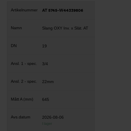
AT 5745-W44339806
Slang OXY Inv. x Slät. AT
19
3/4
22mm
645
2026-08-06
I lager