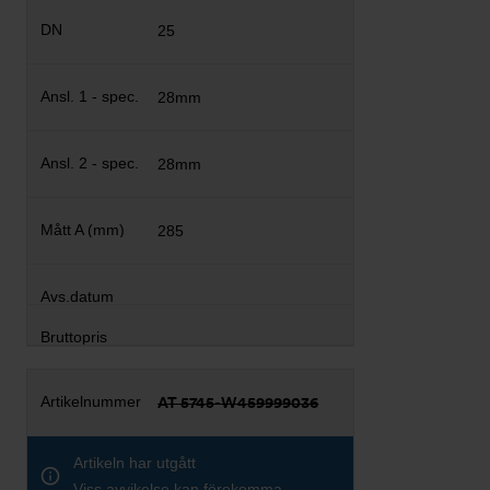
25
28mm
28mm
285
AT 5745-W459999036
Artikeln har utgått
Viss avvikelse kan förekomma