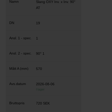
Slang OXY Inv. x Inv. 90°
AT
19
1
90° 1
570
2026-08-06
I lager
720 SEK