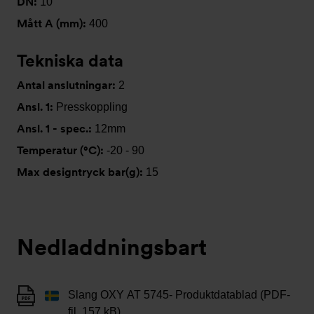
DN:
10
Mått A (mm):
400
Tekniska data
Antal anslutningar:
2
Ansl. 1:
Presskoppling
Ansl. 1 - spec.:
12mm
Temperatur (°C):
-20 - 90
Max designtryck bar(g):
15
Nedladdningsbart
Slang OXY AT 5745- Produktdatablad (PDF-
fil, 157 kB)