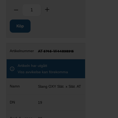
Antal
Ta bort
Lägg till
Köp
AT 5745-W44898915
Artikeln har utgått
Viss avvikelse kan förekomma
Slang OXY Slät. x Slät. AT
19