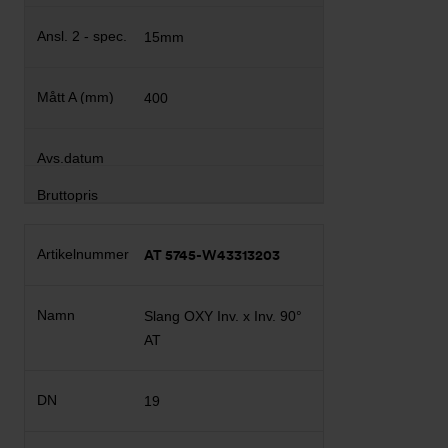
15mm
400
AT 5745-W43313203
Slang OXY Inv. x Inv. 90°
AT
19