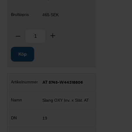
465 SEK
Antal
Ta bort
Lägg till
Köp
AT 5745-W44318806
Slang OXY Inv. x Slät. AT
19