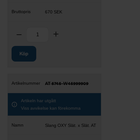
670 SEK
Antal
Ta bort
Lägg till
Köp
AT 5745-W45999909
Artikeln har utgått
Viss avvikelse kan förekomma
Slang OXY Slät. x Slät. AT