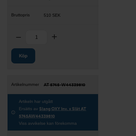
510 SEK
Antal
Ta bort
Lägg till
Köp
AT 5745-W44339810
Artikeln har utgått
Ersätts av
Slang OXY Inv. x Slät AT
5745AW44339810
Viss avvikelse kan förekomma