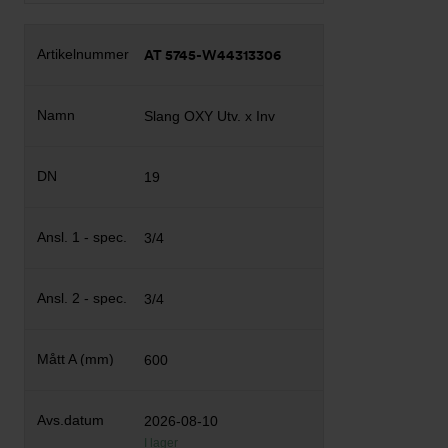
AT 5745-W44313306
Slang OXY Utv. x Inv
19
3/4
3/4
600
2026-08-10
I lager