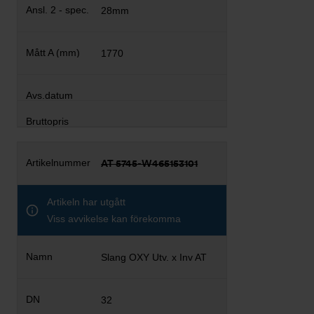
28mm
1770
AT 5745-W465153101
Artikeln har utgått
Viss avvikelse kan förekomma
Slang OXY Utv. x Inv AT
32