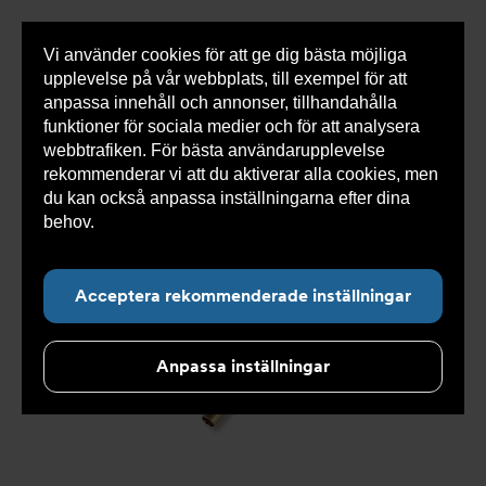
Vi använder cookies för att ge dig bästa möjliga
Visa
0 varor
Snabborder
upplevelse på vår webbplats, till exempel för att
inneh
anpassa innehåll och annonser, tillhandahålla
funktioner för sociala medier och för att analysera
webbtrafiken. För bästa användarupplevelse
Du
Armatec
>
Produkter
>
Kyla
>
Slang
>
Slang
rekommenderar vi att du aktiverar alla cookies, men
är
OXY
>
Slang OXY AT 5745-
>
Slang OXY Inv. x Inv. AT
här:
5745-W44333335
du kan också anpassa inställningarna efter dina
behov.
Läs mer om våra cookies här.
Acceptera rekommenderade inställningar
Anpassa inställningar