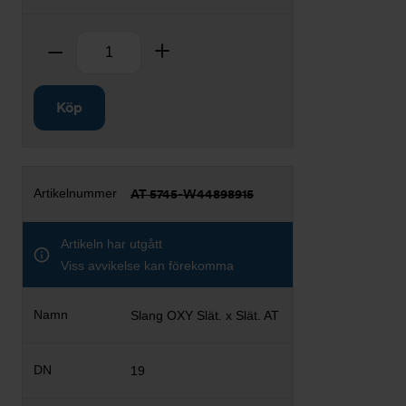
Antal
Ta bort
Lägg till
Köp
AT 5745-W44898915
Artikeln har utgått
Viss avvikelse kan förekomma
Slang OXY Slät. x Slät. AT
19