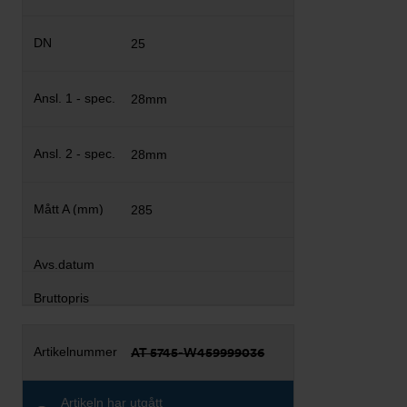
25
28mm
28mm
285
AT 5745-W459999036
Artikeln har utgått