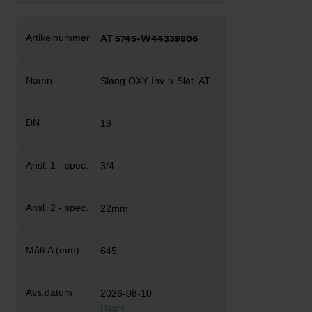
AT 5745-W44339806
Slang OXY Inv. x Slät. AT
19
3/4
22mm
645
2026-08-10
I lager