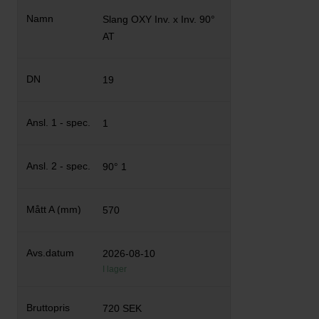
Slang OXY Inv. x Inv. 90°
AT
19
1
90° 1
570
2026-08-10
I lager
720 SEK