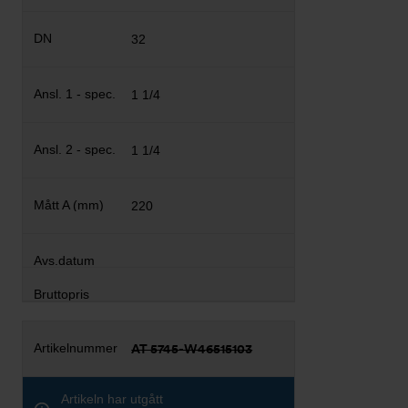
32
1 1/4
1 1/4
220
AT 5745-W46515103
Artikeln har utgått