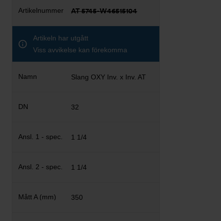
AT 5745-W46515104
Artikeln har utgått
Viss avvikelse kan förekomma
Slang OXY Inv. x Inv. AT
32
1 1/4
1 1/4
350