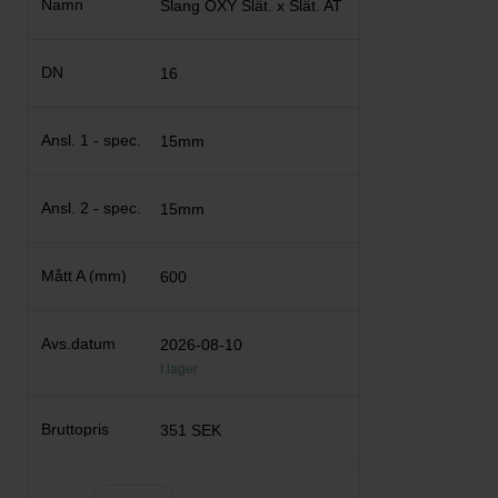
Slang OXY Slät. x Slät. AT
16
15mm
15mm
600
2026-08-10
I lager
351 SEK