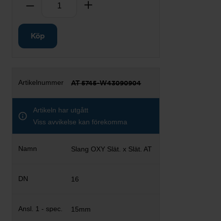
Antal
Ta bort
Lägg till
Köp
AT 5745-W43090904
Artikeln har utgått
Viss avvikelse kan förekomma
Slang OXY Slät. x Slät. AT
16
15mm