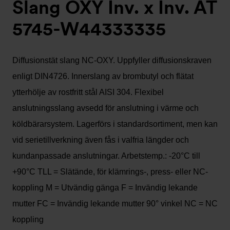
Slang OXY Inv. x Inv. AT
5745-W44333335
Diffusionstät slang NC-OXY. Uppfyller diffusionskraven
enligt DIN4726. Innerslang av brombutyl och flätat
ytterhölje av rostfritt stål AISI 304. Flexibel
anslutningsslang avsedd för anslutning i värme och
köldbärarsystem. Lagerförs i standardsortiment, men kan
vid serietillverkning även fås i valfria längder och
kundanpassade anslutningar. Arbetstemp.: -20°C till
+90°C TLL = Slätände, för klämrings-, press- eller NC-
koppling M = Utvändig gänga F = Invändig lekande
mutter FC = Invändig lekande mutter 90° vinkel NC = NC
koppling