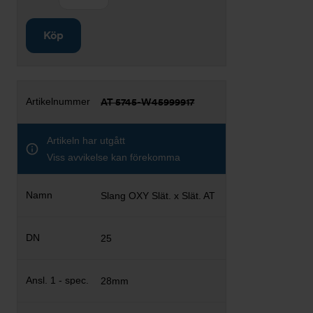
Köp
AT 5745-W45999917
Artikeln har utgått
Viss avvikelse kan förekomma
Slang OXY Slät. x Slät. AT
25
28mm