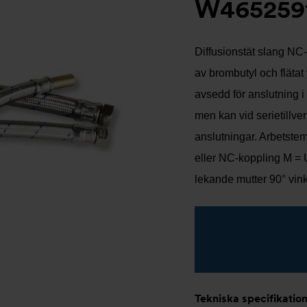
W465259
Diffusionstät slang NC
av brombutyl och flätat 
avsedd för anslutning i
men kan vid serietillve
anslutningar. Arbetstem
eller NC-koppling M = 
lekande mutter 90° vin
Tekniska specifikatio