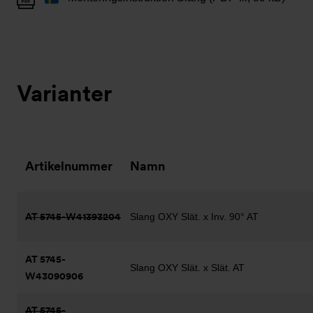
Varianter
Artikelnummer
Namn
AT 5745-W41393204
Slang OXY Slät. x Inv. 90° AT
AT 5745-
Slang OXY Slät. x Slät. AT
W43090906
AT 5745-