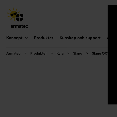
Huvudnavigering
Koncept
Produkter
Kunskap och support
Aktue
Du
Armatec
>
Produkter
>
Kyla
>
Slang
>
Slang OXY
>
är
här: