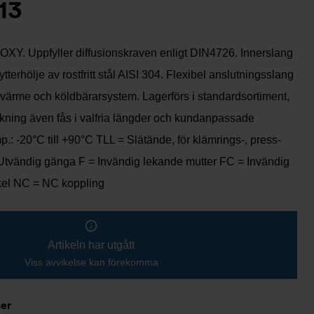
13
-OXY. Uppfyller diffusionskraven enligt DIN4726. Innerslang
ytterhölje av rostfritt stål AISI 304. Flexibel anslutningsslang
 värme och köldbärarsystem. Lagerförs i standardsortiment,
rkning även fås i valfria längder och kundanpassade
p.: -20°C till +90°C TLL = Slätände, för klämrings-, press-
Utvändig gänga F = Invändig lekande mutter FC = Invändig
kel NC = NC koppling
Artikeln har utgått
Viss avvikelse kan förekomma
ner