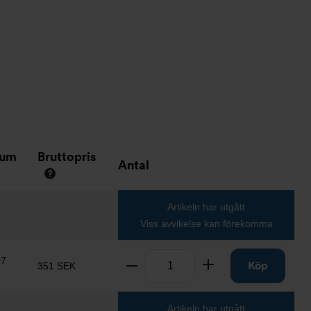
tum
Bruttopris
Antal
Artikeln har utgått
Viss avvikelse kan förekomma
Antal
07
Ta bort
Lägg till
Köp
351 SEK
Artikeln har utgått