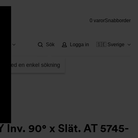
0 varor
Snabborder
Hjä
vice
Sök
Logga in
🇸🇪 Sverige
913
fter med en enkel sökning
 Inv. 90° x Slät. AT 5745-