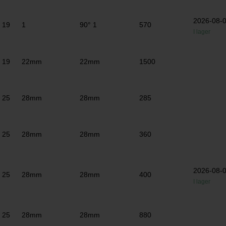
2026-08-
19
1
90° 1
570
I lager
19
22mm
22mm
1500
25
28mm
28mm
285
25
28mm
28mm
360
2026-08-
25
28mm
28mm
400
I lager
25
28mm
28mm
880