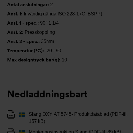
Antal anslutningar:
2
Ansl. 1:
Invändig gänga ISO 228-1 (G, BSPP)
Ansl. 1 - spec.:
90° 1 1/4
Ansl. 2:
Presskoppling
Ansl. 2 - spec.:
35mm
Temperatur (°C):
-20 - 90
Max designtryck bar(g):
10
Nedladdningsbart
Slang OXY AT 5745- Produktdatablad (PDF-fil,
157 kB)
Monteringsinstruktion Slang (PDF-fil, 89 kB)