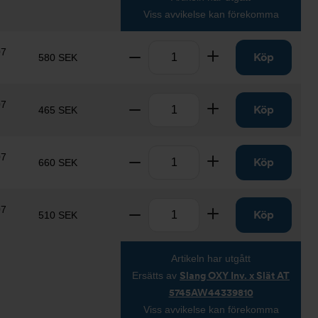
Viss avvikelse kan förekomma
Antal
07
Ta bort
Lägg till
Köp
580 SEK
Antal
07
Ta bort
Lägg till
Köp
465 SEK
Antal
07
Ta bort
Lägg till
Köp
660 SEK
Antal
07
Ta bort
Lägg till
Köp
510 SEK
Artikeln har utgått
Ersätts av
Slang OXY Inv. x Slät AT
5745AW44339810
Viss avvikelse kan förekomma