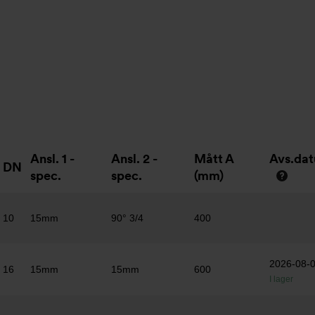
Ansl. 1 -
Ansl. 2 -
Mått A
Avs.da
DN
spec.
spec.
(mm)
10
15mm
90° 3/4
400
2026-08-
16
15mm
15mm
600
I lager