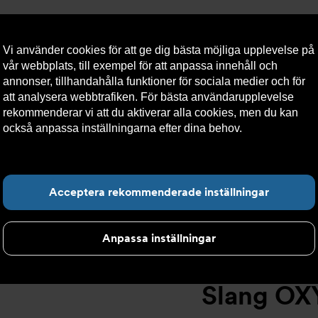
Vi använder cookies för att ge dig bästa möjliga upplevelse på
vår webbplats, till exempel för att anpassa innehåll och
annonser, tillhandahålla funktioner för sociala medier och för
att analysera webbtrafiken. För bästa användarupplevelse
llt
Om Armatec
Hållbarhet
Kontakta oss
Kundser
rekommenderar vi att du aktiverar alla cookies, men du kan
också anpassa inställningarna efter dina behov.
Läs mer om
våra cookies här.
Slang OXY AT 5745-
>
Slang OXY Inv. 90° x Slät. AT 5745-W46525
Hitta det du letar e
Acceptera rekommenderade inställningar
Anpassa inställningar
Slang OXY