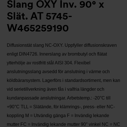
Slang OXY Inv. 90° x
Slät. AT 5745-
W465259190
Diffusionstät slang NC-OXY. Uppfyller diffusionskraven
enligt DIN4726. Innerslang av brombutyl och flätat
ytterhölje av rostfritt stål AISI 304. Flexibel
anslutningsslang avsedd för anslutning i värme och
köldbärarsystem. Lagerförs i standardsortiment, men kan
vid serietillverkning även fås i valfria längder och
kundanpassade anslutningar. Arbetstemp.: -20°C till
+90°C TLL = Slätände, för klämrings-, press- eller NC-
koppling M = Utvändig gänga F = Invändig lekande
mutter FC = Invändig lekande mutter 90° vinkel NC = NC