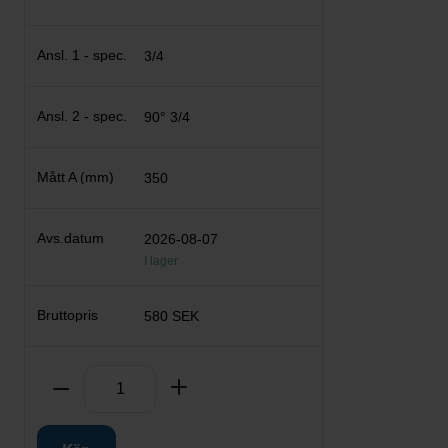
3/4
90° 3/4
350
2026-08-07
I lager
580 SEK
Antal
Ta bort
Lägg till