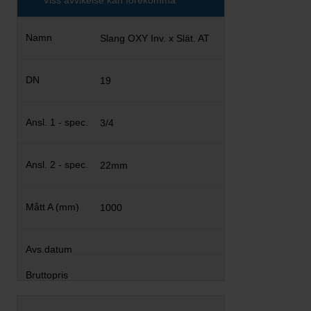
Viss avvikelse kan förekomma
Slang OXY Inv. x Slät. AT
19
3/4
22mm
1000