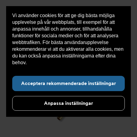
Vi använder cookies för att ge dig bästa möjliga
Visa
0 varor
Snabborder
upplevelse på vår webbplats, till exempel för att
inneh
anpassa innehåll och annonser, tillhandahålla
funktioner för sociala medier och för att analysera
webbtrafiken. För bästa användarupplevelse
Du
Armatec
>
Produkter
>
Kyla
>
Slang
>
Slang
rekommenderar vi att du aktiverar alla cookies, men
är
OXY
>
Slang OXY AT 5745-
>
Slang OXY Inv. 90° x
här:
Slät. AT 5745-W465259190
du kan också anpassa inställningarna efter dina
behov.
Läs mer om våra cookies här.
Acceptera rekommenderade inställningar
Anpassa inställningar