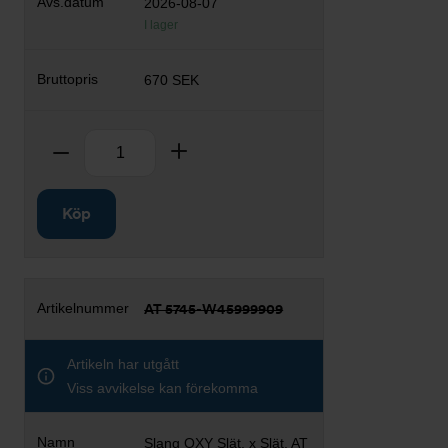
2026-08-07
I lager
670 SEK
Antal
Ta bort
Lägg till
Köp
AT 5745-W45999909
Artikeln har utgått
Viss avvikelse kan förekomma
Slang OXY Slät. x Slät. AT