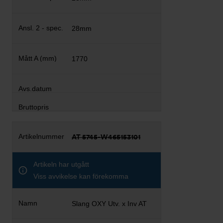
28mm
1770
AT 5745-W465153101
Artikeln har utgått
Viss avvikelse kan förekomma
Slang OXY Utv. x Inv AT