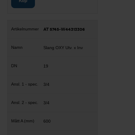
Köp
AT 5745-W44313306
Slang OXY Utv. x Inv
19
3/4
3/4
600