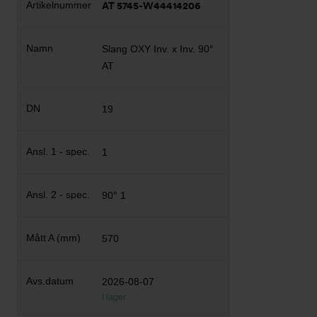
AT 5745-W44414206
Slang OXY Inv. x Inv. 90°
AT
19
1
90° 1
570
2026-08-07
I lager