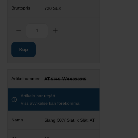
720 SEK
Antal
Ta bort
Lägg till
Köp
AT 5745-W44898915
Artikeln har utgått
Viss avvikelse kan förekomma
Slang OXY Slät. x Slät. AT