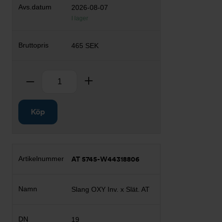
2026-08-07
I lager
465 SEK
Antal
Ta bort
Lägg till
Köp
AT 5745-W44318806
Slang OXY Inv. x Slät. AT
19