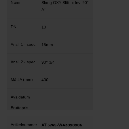
Slang OXY Slät. x Inv. 90°
AT
10
15mm
90° 3/4
400
AT 5745-W43090906