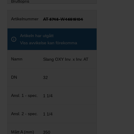
AT 5745-W46515104
Artikeln har utgått
Viss avvikelse kan förekomma
Slang OXY Inv. x Inv. AT
32
1 1/4
1 1/4
350