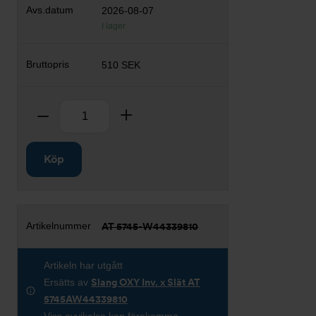
2026-08-07
I lager
510 SEK
Antal
Ta bort
Lägg till
Köp
AT 5745-W44339810
Artikeln har utgått
Ersätts av
Slang OXY Inv. x Slät AT
5745AW44339810