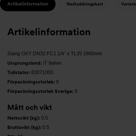
Artikelinformation
Nedladdningsbart
Variant
t
Artikelinformation
Slang OXY DN32 FC1 1/4" x TL35 1900mm
Ursprungsland:
IT Italien
Tullstatnr:
83071000
Förpackningsstorlek:
0
Förpackningsstorlek Sverige:
0
Mått och vikt
Nettovikt (kg):
0.5
Bruttovikt (kg):
0.5