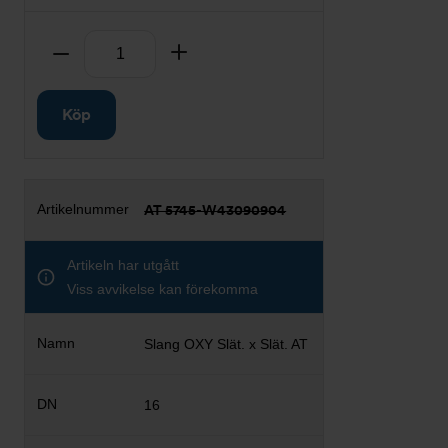
Antal
Ta bort
Lägg till
Köp
AT 5745-W43090904
Artikeln har utgått
Viss avvikelse kan förekomma
Slang OXY Slät. x Slät. AT
16