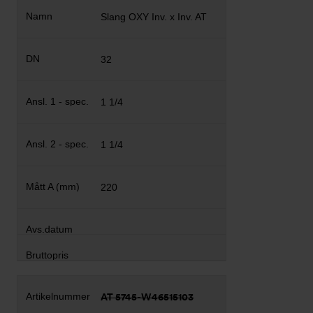
Slang OXY Inv. x Inv. AT
32
1 1/4
1 1/4
220
AT 5745-W46515103