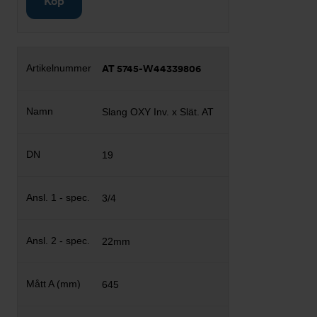
Köp
AT 5745-W44339806
Slang OXY Inv. x Slät. AT
19
3/4
22mm
645