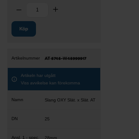
Antal
Ta bort
Lägg till
Köp
AT 5745-W45999917
Artikeln har utgått
Viss avvikelse kan förekomma
Slang OXY Slät. x Slät. AT
25
28mm