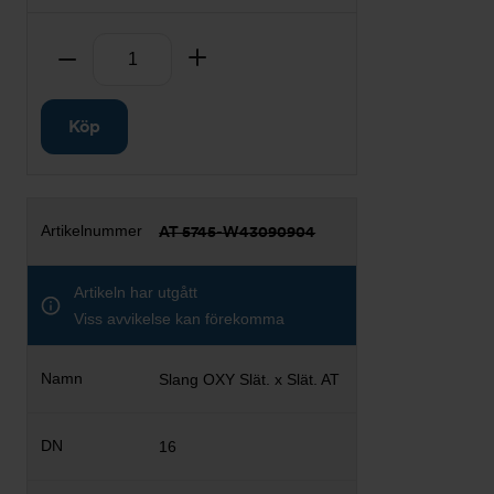
Antal
Ta bort
Lägg till
Köp
AT 5745-W43090904
Artikeln har utgått
Viss avvikelse kan förekomma
Slang OXY Slät. x Slät. AT
16