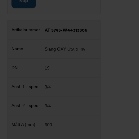
Köp
AT 5745-W44313306
Slang OXY Utv. x Inv
19
3/4
3/4
600