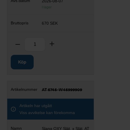
2026-08-07
I lager
670 SEK
Antal
Ta bort
Lägg till
Köp
AT 5745-W45999909
Artikeln har utgått
Viss avvikelse kan förekomma
Slang OXY Slät. x Slät. AT