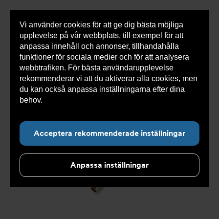
Vi använder cookies för att ge dig bästa möjliga
Visa
0 varor
Snabborder
upplevelse på vår webbplats, till exempel för att
inneh
anpassa innehåll och annonser, tillhandahålla
funktioner för sociala medier och för att analysera
webbtrafiken. För bästa användarupplevelse
Du
Armatec
>
Produkter
>
Kyla
>
Slang
>
Slang
rekommenderar vi att du aktiverar alla cookies, men
är
OXY
>
Slang OXY AT 5745-
>
Slang OXY Inv. x Inv. 90°
här:
AT 5745-W44314205
du kan också anpassa inställningarna efter dina
behov.
Läs mer om våra cookies här.
Acceptera rekommenderade inställningar
Anpassa inställningar