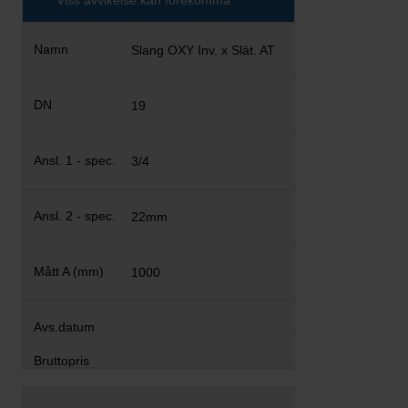
Viss avvikelse kan förekomma
Slang OXY Inv. x Slät. AT
19
3/4
22mm
1000