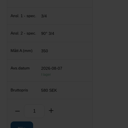
3/4
90° 3/4
350
2026-08-07
I lager
580 SEK
Antal
Ta bort
Lägg till