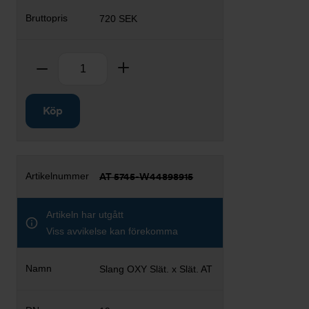
720 SEK
Antal
Ta bort
Lägg till
Köp
AT 5745-W44898915
Artikeln har utgått
Viss avvikelse kan förekomma
Slang OXY Slät. x Slät. AT