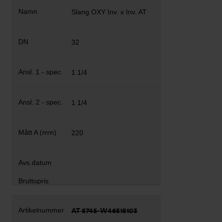
Slang OXY Inv. x Inv. AT
32
1 1/4
1 1/4
220
AT 5745-W46515103