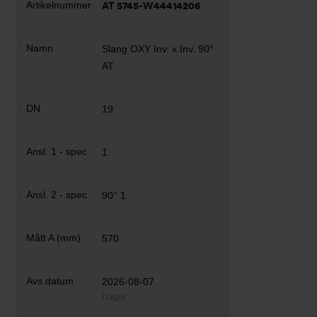
AT 5745-W44414206
Slang OXY Inv. x Inv. 90°
AT
19
1
90° 1
570
2026-08-07
I lager