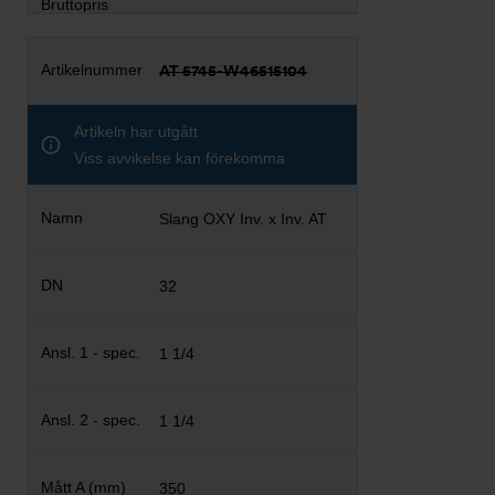
AT 5745-W46515104
Artikeln har utgått
Viss avvikelse kan förekomma
Slang OXY Inv. x Inv. AT
32
1 1/4
1 1/4
350