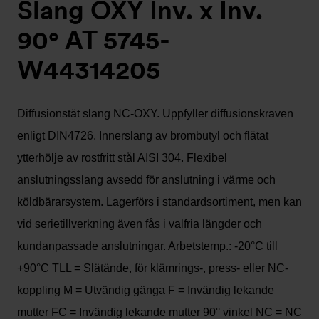
Slang OXY Inv. x Inv.
90° AT 5745-
W44314205
Diffusionstät slang NC-OXY. Uppfyller diffusionskraven
enligt DIN4726. Innerslang av brombutyl och flätat
ytterhölje av rostfritt stål AISI 304. Flexibel
anslutningsslang avsedd för anslutning i värme och
köldbärarsystem. Lagerförs i standardsortiment, men kan
vid serietillverkning även fås i valfria längder och
kundanpassade anslutningar. Arbetstemp.: -20°C till
+90°C TLL = Slätände, för klämrings-, press- eller NC-
koppling M = Utvändig gänga F = Invändig lekande
mutter FC = Invändig lekande mutter 90° vinkel NC = NC