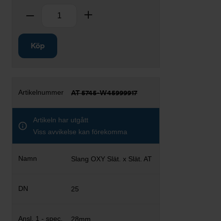
Antal
Ta bort
Lägg till
Köp
AT 5745-W45999917
Artikeln har utgått
Viss avvikelse kan förekomma
Slang OXY Slät. x Slät. AT
25
28mm