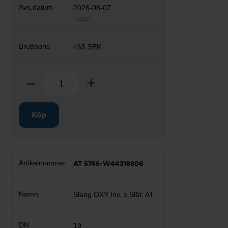
2026-08-07
I lager
465 SEK
Antal
Ta bort
Lägg till
Köp
AT 5745-W44318806
Slang OXY Inv. x Slät. AT
19