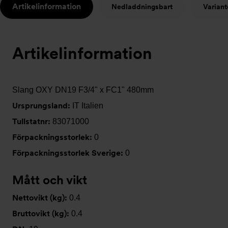
Artikelinformation
Nedladdningsbart
Variant
t
Artikelinformation
Slang OXY DN19 F3/4" x FC1" 480mm
Ursprungsland:
IT Italien
Tullstatnr:
83071000
Förpackningsstorlek:
0
Förpackningsstorlek Sverige:
0
Mått och vikt
Nettovikt (kg):
0.4
Bruttovikt (kg):
0.4