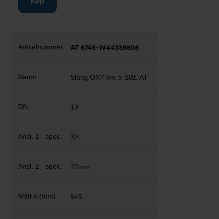
Köp
AT 5745-W44339806
Slang OXY Inv. x Slät. AT
19
3/4
22mm
645