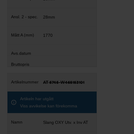
28mm
1770
AT 5745-W465153101
Artikeln har utgått
Viss avvikelse kan förekomma
Slang OXY Utv. x Inv AT