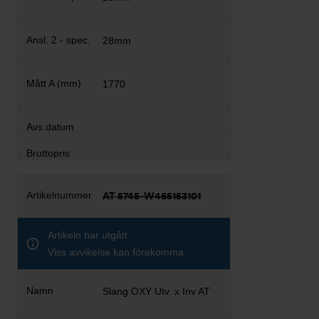
28mm
1770
AT 5745-W465153101
Artikeln har utgått
Viss avvikelse kan förekomma
Slang OXY Utv. x Inv AT