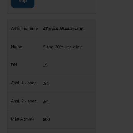
Köp
AT 5745-W44313306
Slang OXY Utv. x Inv
19
3/4
3/4
600