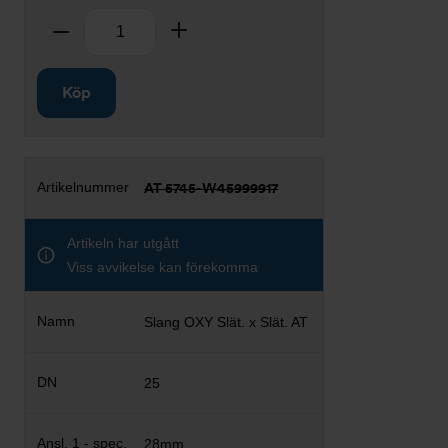
Antal
Ta bort
Lägg till
Köp
AT 5745-W45999917
Artikeln har utgått
Viss avvikelse kan förekomma
Slang OXY Slät. x Slät. AT
25
28mm