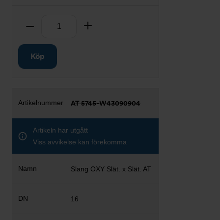
Antal
Ta bort
Lägg till
Köp
AT 5745-W43090904
Artikeln har utgått
Viss avvikelse kan förekomma
Slang OXY Slät. x Slät. AT
16