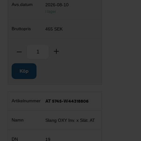
2026-08-10
I lager
465 SEK
Antal
Ta bort
Lägg till
Köp
AT 5745-W44318806
Slang OXY Inv. x Slät. AT
19