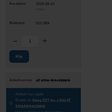
2026-08-10
I lager
510 SEK
Antal
Ta bort
Lägg till
Köp
AT 5745-W44339810
Artikeln har utgått
Ersätts av
Slang OXY Inv. x Slät AT
5745AW44339810