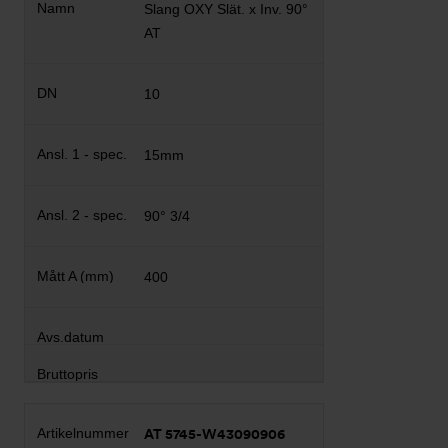
Slang OXY Slät. x Inv. 90°
AT
10
15mm
90° 3/4
400
AT 5745-W43090906