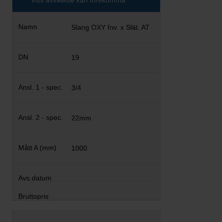
Viss avvikelse kan förekomma
Slang OXY Inv. x Slät. AT
19
3/4
22mm
1000