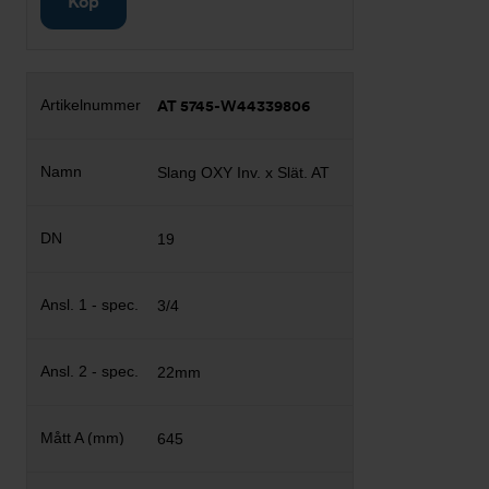
Köp
AT 5745-W44339806
Slang OXY Inv. x Slät. AT
19
3/4
22mm
645