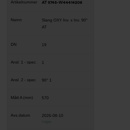
AT 5745-W44414206
Slang OXY Inv. x Inv. 90°
AT
19
1
90° 1
570
2026-08-10
I lager