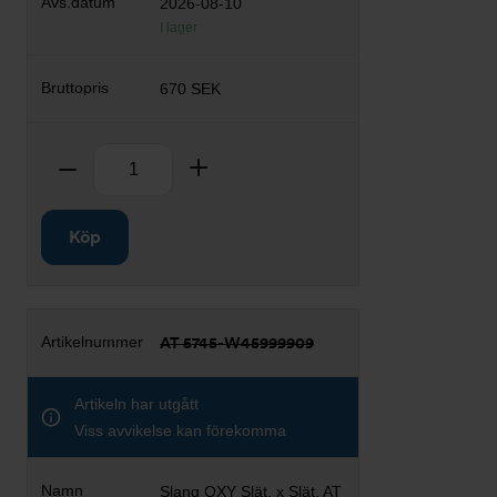
2026-08-10
I lager
670 SEK
Antal
Ta bort
Lägg till
Köp
AT 5745-W45999909
Artikeln har utgått
Viss avvikelse kan förekomma
Slang OXY Slät. x Slät. AT