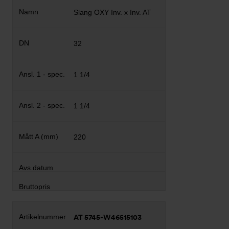
Slang OXY Inv. x Inv. AT
32
1 1/4
1 1/4
220
AT 5745-W46515103