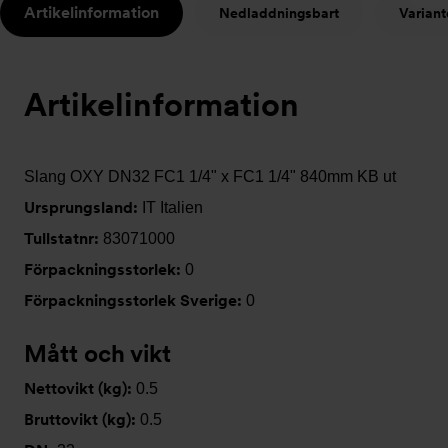
Artikelinformation
Nedladdningsbart
Variant
t
Artikelinformation
Slang OXY DN32 FC1 1/4" x FC1 1/4" 840mm KB ut
Ursprungsland:
IT Italien
Tullstatnr:
83071000
Förpackningsstorlek:
0
Förpackningsstorlek Sverige:
0
Mått och vikt
Nettovikt (kg):
0.5
Bruttovikt (kg):
0.5