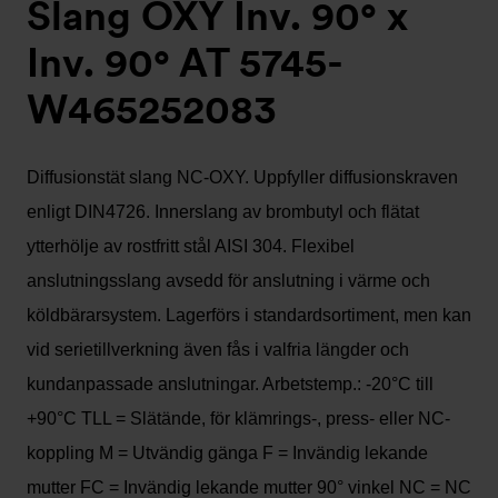
Slang OXY Inv. 90° x
Inv. 90° AT 5745-
W465252083
Diffusionstät slang NC-OXY. Uppfyller diffusionskraven
enligt DIN4726. Innerslang av brombutyl och flätat
ytterhölje av rostfritt stål AISI 304. Flexibel
anslutningsslang avsedd för anslutning i värme och
köldbärarsystem. Lagerförs i standardsortiment, men kan
vid serietillverkning även fås i valfria längder och
kundanpassade anslutningar. Arbetstemp.: -20°C till
+90°C TLL = Slätände, för klämrings-, press- eller NC-
koppling M = Utvändig gänga F = Invändig lekande
mutter FC = Invändig lekande mutter 90° vinkel NC = NC