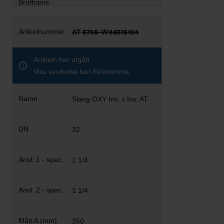
AT 5745-W46515104
Artikeln har utgått
Viss avvikelse kan förekomma
Slang OXY Inv. x Inv. AT
32
1 1/4
1 1/4
350