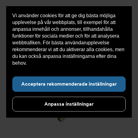
Vi använder cookies för att ge dig bästa möjliga
Visa
0 varor
Snabborder
upplevelse på vår webbplats, till exempel för att
inneh
anpassa innehåll och annonser, tillhandahålla
funktioner för sociala medier och för att analysera
webbtrafiken. För bästa användarupplevelse
Du
Armatec
>
Produkter
>
Kyla
>
Slang
>
Slang
rekommenderar vi att du aktiverar alla cookies, men
är
OXY
>
Slang OXY AT 5745-
>
Slang OXY Inv. 90° x Inv.
här:
90° AT 5745-W465252083
du kan också anpassa inställningarna efter dina
behov.
Läs mer om våra cookies här.
Acceptera rekommenderade inställningar
Anpassa inställningar