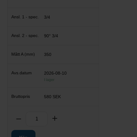
3/4
90° 3/4
350
2026-08-10
I lager
580 SEK
Antal
Ta bort
Lägg till