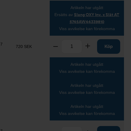
Artikeln har utgått
Ersätts av
Slang OXY Inv. x Slät AT
5745AW44339810
Viss avvikelse kan förekomma
Antal
07
Ta bort
Lägg till
Köp
720 SEK
Artikeln har utgått
Viss avvikelse kan förekomma
Artikeln har utgått
Viss avvikelse kan förekomma
Artikeln har utgått
Viss avvikelse kan förekomma
Antal