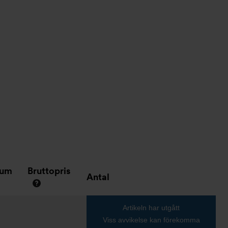
tum
Bruttopris
Antal
Artikeln har utgått
Viss avvikelse kan förekomma