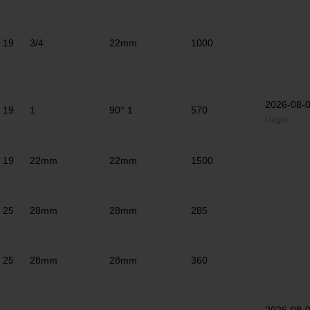
19
3/4
22mm
1000
2026-08-
19
1
90° 1
570
I lager
19
22mm
22mm
1500
25
28mm
28mm
285
25
28mm
28mm
360