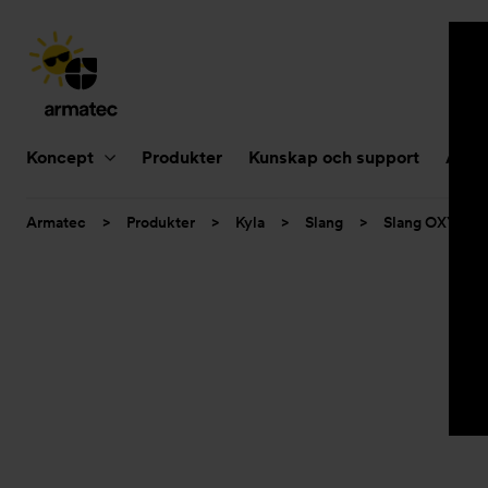
Huvudnavigering
Koncept
Produkter
Kunskap och support
Aktue
Du
Armatec
>
Produkter
>
Kyla
>
Slang
>
Slang OXY
>
är
här: