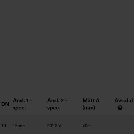
Ansl. 1 -
Ansl. 2 -
Mått A
Avs.da
DN
spec.
spec.
(mm)
10
15mm
90° 3/4
400