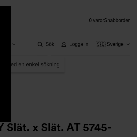
0 varor
Snabborder
Hjä
vice
Sök
Logga in
🇸🇪 Sverige
6
fter med en enkel sökning
 Slät. x Slät. AT 5745-