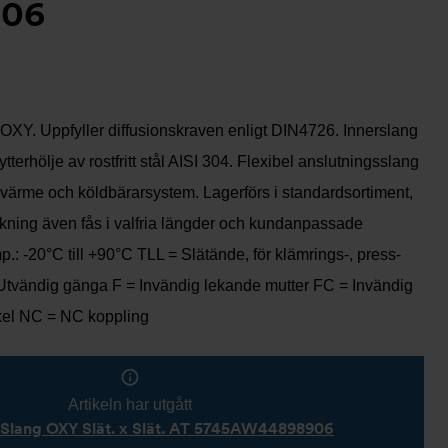
06
-OXY. Uppfyller diffusionskraven enligt DIN4726. Innerslang
ytterhölje av rostfritt stål AISI 304. Flexibel anslutningsslang
 värme och köldbärarsystem. Lagerförs i standardsortiment,
rkning även fås i valfria längder och kundanpassade
p.: -20°C till +90°C TLL = Slätände, för klämrings-, press-
Utvändig gänga F = Invändig lekande mutter FC = Invändig
kel NC = NC koppling
Artikeln har utgått
Slang OXY Slät. x Slät. AT 5745AW44898906