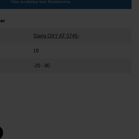
Viss avvikelse kan förekomma
ner
Slang OXY AT 5745-
19
-20 - 90