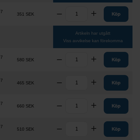
Antal
07
Ta bort
Lägg till
Köp
351 SEK
Artikeln har utgått
Viss avvikelse kan förekomma
Antal
07
Ta bort
Lägg till
Köp
580 SEK
Antal
07
Ta bort
Lägg till
Köp
465 SEK
Antal
07
Ta bort
Lägg till
Köp
660 SEK
Antal
07
Ta bort
Lägg till
Köp
510 SEK