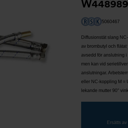
W448989
5060467
Diffusionstät slang NC
av brombutyl och flätat 
avsedd för anslutning i
men kan vid serietillve
anslutningar. Arbetstem
eller NC-koppling M = 
lekande mutter 90° vin
Ersätts av