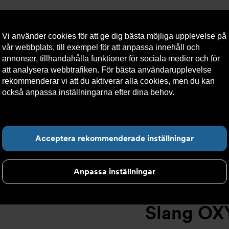
Vi använder cookies för att ge dig bästa möjliga upplevelse på
vår webbplats, till exempel för att anpassa innehåll och
annonser, tillhandahålla funktioner för sociala medier och för
att analysera webbtrafiken. För bästa användarupplevelse
llt
Om Armatec
Hållbarhet
Kontakta oss
Kundser
rekommenderar vi att du aktiverar alla cookies, men du kan
också anpassa inställningarna efter dina behov.
Läs mer om
våra cookies här.
Slang OXY AT 5745-
>
Slang OXY Slät. x Slät. AT 5745-W4489890
Hitta det du letar e
Acceptera rekommenderade inställningar
Anpassa inställningar
Slang OXY