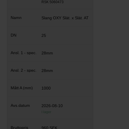
RSK 5060473
Slang OXY Slät. x Slät. AT
25
28mm
28mm
1000
2026-08-10
I lager
960 SEK