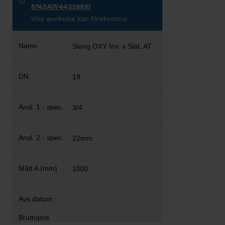
5745AW44339810
Viss avvikelse kan förekomma
Slang OXY Inv. x Slät. AT
19
3/4
22mm
1000