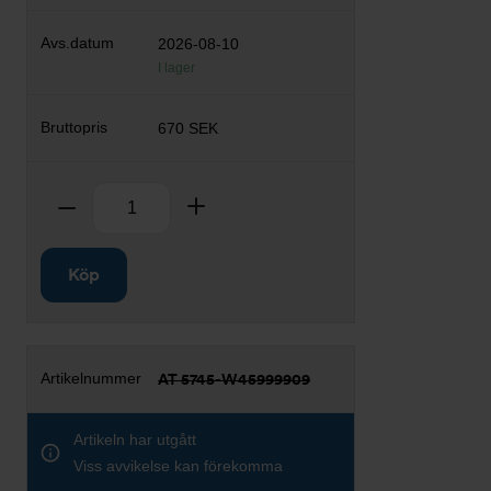
2026-08-10
I lager
670 SEK
Antal
Ta bort
Lägg till
Köp
AT 5745-W45999909
Artikeln har utgått
Viss avvikelse kan förekomma