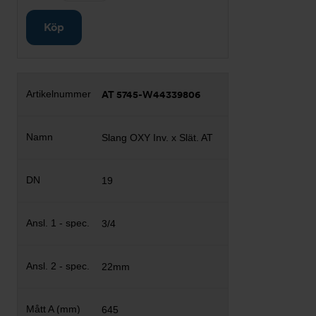
Köp
AT 5745-W44339806
Slang OXY Inv. x Slät. AT
19
3/4
22mm
645