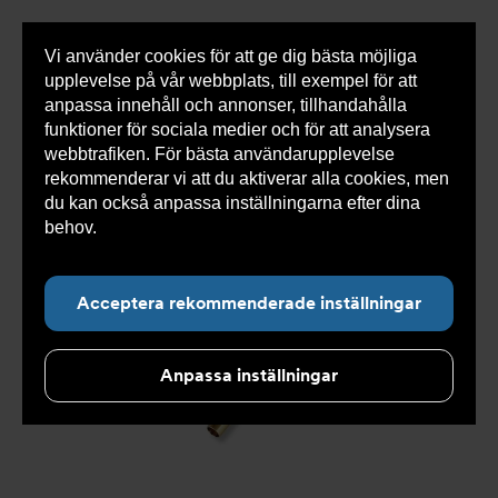
Vi använder cookies för att ge dig bästa möjliga
Visa
0 varor
Snabborder
upplevelse på vår webbplats, till exempel för att
inneh
anpassa innehåll och annonser, tillhandahålla
funktioner för sociala medier och för att analysera
webbtrafiken. För bästa användarupplevelse
Du
Armatec
>
Produkter
>
Kyla
>
Slang
>
Slang
rekommenderar vi att du aktiverar alla cookies, men
är
OXY
>
Slang OXY AT 5745-
>
Slang OXY Inv. x Inv. AT
här:
5745-W41111108
du kan också anpassa inställningarna efter dina
behov.
Läs mer om våra cookies här.
Acceptera rekommenderade inställningar
Anpassa inställningar