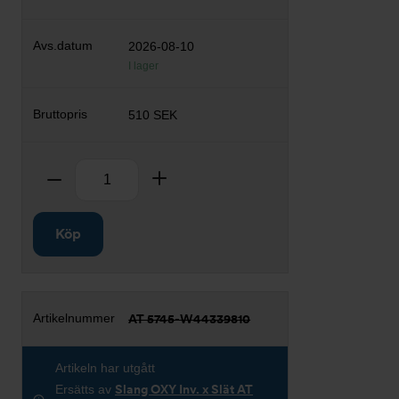
2026-08-10
I lager
510 SEK
Antal
Ta bort
Lägg till
Köp
AT 5745-W44339810
Artikeln har utgått
Ersätts av
Slang OXY Inv. x Slät AT