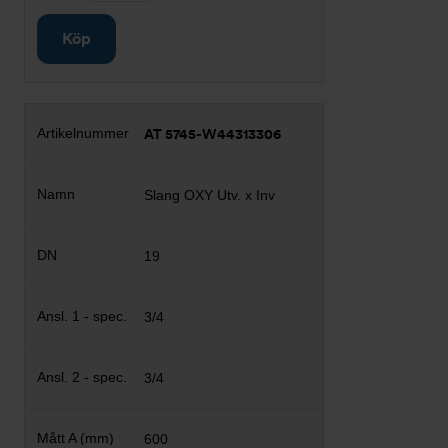
Köp
AT 5745-W44313306
Slang OXY Utv. x Inv
19
3/4
3/4
600