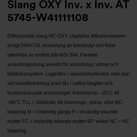
Slang OXY Inv. x Inv. AT
5745-W41111108
Diffusionstät slang NC-OXY. Uppfyller diffusionskraven
enligt DIN4726. Innerslang av brombutyl och flätat
ytterhölje av rostfritt stål AISI 304. Flexibel
anslutningsslang avsedd för anslutning i värme och
köldbärarsystem. Lagerförs i standardsortiment, men kan
vid serietillverkning även fås i valfria längder och
kundanpassade anslutningar. Arbetstemp.: -20°C till
+90°C TLL = Slätände, för klämrings-, press- eller NC-
koppling M = Utvändig gänga F = Invändig lekande
mutter FC = Invändig lekande mutter 90° vinkel NC = NC
koppling