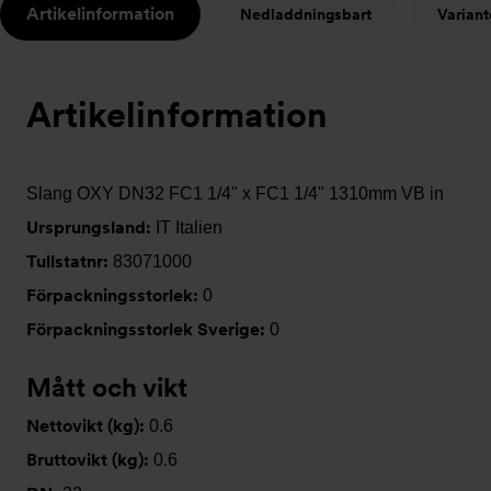
Artikelinformation
Nedladdningsbart
Variant
t
Artikelinformation
Slang OXY DN32 FC1 1/4" x FC1 1/4" 1310mm VB in
Ursprungsland:
IT Italien
Tullstatnr:
83071000
Förpackningsstorlek:
0
Förpackningsstorlek Sverige:
0
Mått och vikt
Nettovikt (kg):
0.6
Bruttovikt (kg):
0.6