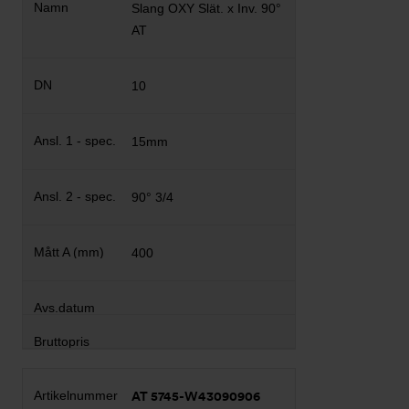
Slang OXY Slät. x Inv. 90°
AT
10
15mm
90° 3/4
400
AT 5745-W43090906