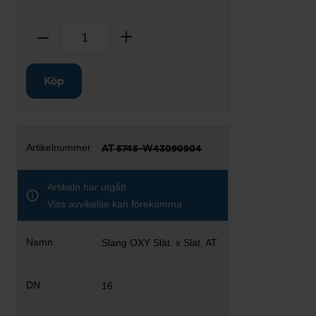
Antal
Ta bort
Lägg till
Köp
AT 5745-W43090904
Artikeln har utgått
Viss avvikelse kan förekomma
Slang OXY Slät. x Slät. AT
16