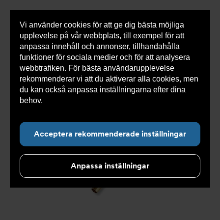
Vi använder cookies för att ge dig bästa möjliga
Visa
0 varor
Snabborder
upplevelse på vår webbplats, till exempel för att
inneh
anpassa innehåll och annonser, tillhandahålla
funktioner för sociala medier och för att analysera
webbtrafiken. För bästa användarupplevelse
Du
Armatec
>
Produkter
>
Kyla
>
Slang
>
Slang
rekommenderar vi att du aktiverar alla cookies, men
är
OXY
>
Slang OXY AT 5745-
>
Slang OXY Inv. 90° x Inv.
här:
90° AT 5745-W46525213
du kan också anpassa inställningarna efter dina
behov.
Läs mer om våra cookies här.
Acceptera rekommenderade inställningar
Anpassa inställningar