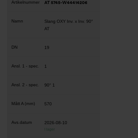
AT 5745-W44414206
Slang OXY Inv. x Inv. 90°
AT
19
1
90° 1
570
2026-08-10
I lager