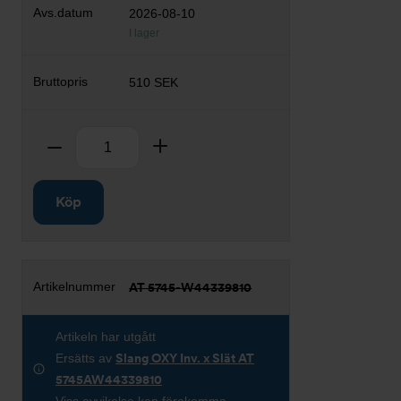
2026-08-10
I lager
510 SEK
Antal
Ta bort
Lägg till
Köp
AT 5745-W44339810
Artikeln har utgått
Ersätts av
Slang OXY Inv. x Slät AT
5745AW44339810