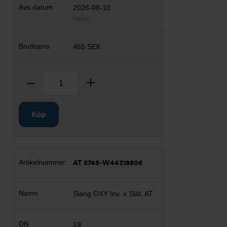
2026-08-10
I lager
465 SEK
Antal
Ta bort
Lägg till
Köp
AT 5745-W44318806
Slang OXY Inv. x Slät. AT
19