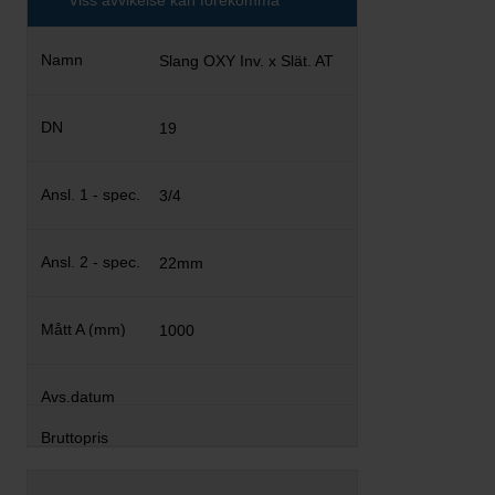
Viss avvikelse kan förekomma
Slang OXY Inv. x Slät. AT
19
3/4
22mm
1000