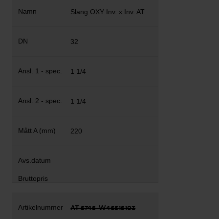
Slang OXY Inv. x Inv. AT
32
1 1/4
1 1/4
220
AT 5745-W46515103