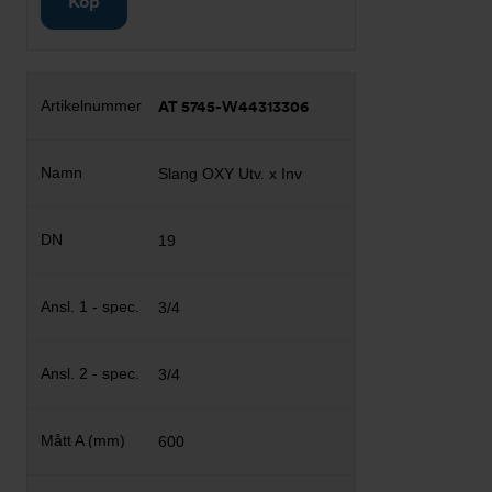
Köp
AT 5745-W44313306
Slang OXY Utv. x Inv
19
3/4
3/4
600