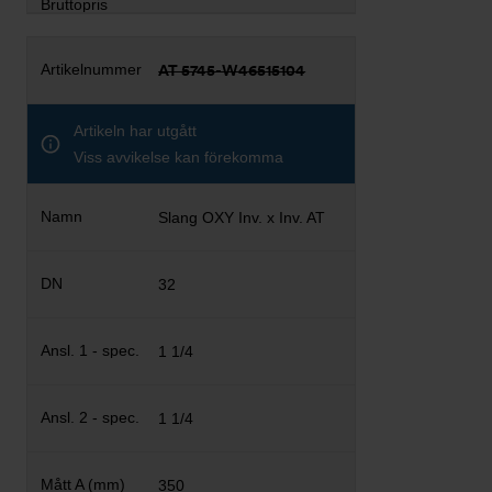
AT 5745-W46515104
Artikeln har utgått
Viss avvikelse kan förekomma
Slang OXY Inv. x Inv. AT
32
1 1/4
1 1/4
350