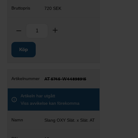
720 SEK
Antal
Ta bort
Lägg till
Köp
AT 5745-W44898915
Artikeln har utgått
Viss avvikelse kan förekomma
Slang OXY Slät. x Slät. AT