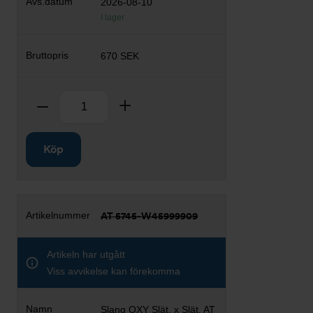
2026-08-10
I lager
670 SEK
Antal
Ta bort
Lägg till
Köp
AT 5745-W45999909
Artikeln har utgått
Viss avvikelse kan förekomma
Slang OXY Slät. x Slät. AT