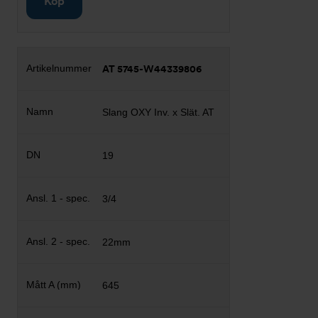
Köp
AT 5745-W44339806
Slang OXY Inv. x Slät. AT
19
3/4
22mm
645