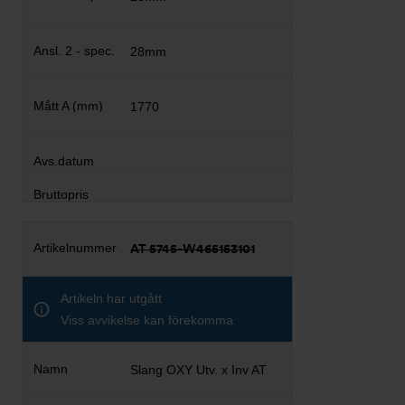
28mm
1770
AT 5745-W465153101
Artikeln har utgått
Viss avvikelse kan förekomma
Slang OXY Utv. x Inv AT