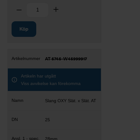
Antal
Ta bort
Lägg till
Köp
AT 5745-W45999917
Artikeln har utgått
Viss avvikelse kan förekomma
Slang OXY Slät. x Slät. AT
25
28mm