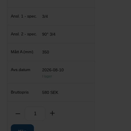
3/4
90° 3/4
350
2026-08-10
I lager
580 SEK
Antal
Ta bort
Lägg till