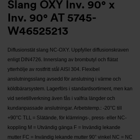
Slang OXY Inv. 90° x
Inv. 90° AT 5745-
W46525213
Diffusionstät slang NC-OXY. Uppfyller diffusionskraven
enligt DIN4726. Innerslang av brombutyl och flätat
ytterhölje av rostfritt stål AISI 304. Flexibel
anslutningsslang avsedd för anslutning i värme och
köldbärarsystem. Lagerförs i standardsortiment, men kan
vid serietillverkning även fås i valfria längder och
kundanpassade anslutningar. Arbetstemp.: -20°C till
+90°C TLL = Slätände, för klämrings-, press- eller NC-
koppling M = Utvändig gänga F = Invändig lekande
mutter FC = Invändig lekande mutter 90° vinkel NC = NC