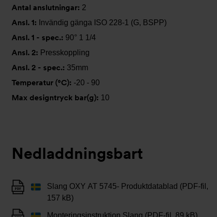
Antal anslutningar:
2
Ansl. 1:
Invändig gänga ISO 228-1 (G, BSPP)
Ansl. 1 - spec.:
90° 1 1/4
Ansl. 2:
Presskoppling
Ansl. 2 - spec.:
35mm
Temperatur (°C):
-20 - 90
Max designtryck bar(g):
10
Nedladdningsbart
Slang OXY AT 5745- Produktdatablad (PDF-fil,
157 kB)
Monteringsinstruktion Slang (PDF-fil, 89 kB)