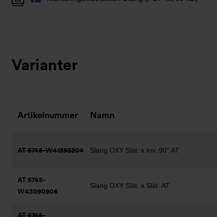
Varianter
Artikelnummer
Namn
AT 5745-W41393204
Slang OXY Slät. x Inv. 90° AT
AT 5745-
Slang OXY Slät. x Slät. AT
W43090906
AT 5745-