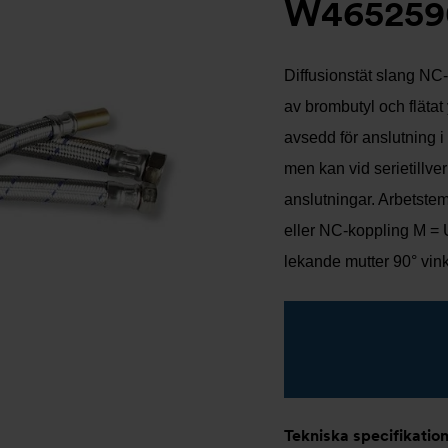
W465259
Diffusionstät slang NC
av brombutyl och flätat 
avsedd för anslutning i
men kan vid serietillve
anslutningar. Arbetstem
eller NC-koppling M = 
lekande mutter 90° vin
Tekniska specifikatio