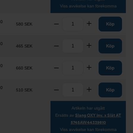
Viss avvikelse kan förekomma
Antal
10
Ta bort
Lägg till
Köp
580 SEK
Antal
10
Ta bort
Lägg till
Köp
465 SEK
Antal
10
Ta bort
Lägg till
Köp
660 SEK
Antal
10
Ta bort
Lägg till
Köp
510 SEK
Artikeln har utgått
Ersätts av
Slang OXY Inv. x Slät AT
5745AW44339810
Viss avvikelse kan förekomma