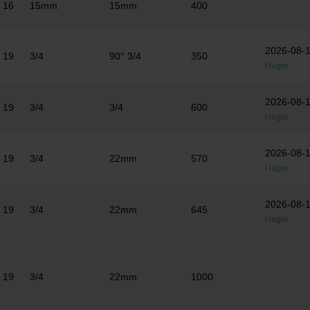
16
15mm
15mm
400
2026-08-
19
3/4
90° 3/4
350
I lager
2026-08-
19
3/4
3/4
600
I lager
2026-08-
19
3/4
22mm
570
I lager
2026-08-
19
3/4
22mm
645
I lager
19
3/4
22mm
1000