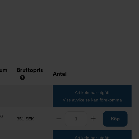
tum
Bruttopris
Antal
Artikeln har utgått
Viss avvikelse kan förekomma
Antal
10
Ta bort
Lägg till
Köp
351 SEK
Artikeln har utgått