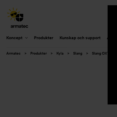
Huvudnavigering
Koncept
Produkter
Kunskap och support
Aktue
Du
Armatec
>
Produkter
>
Kyla
>
Slang
>
Slang OXY
>
är
här: