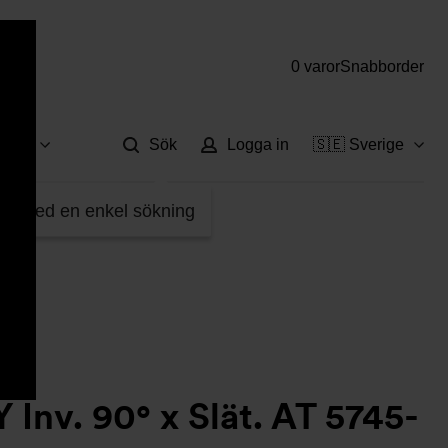
0 varor
Snabborder
Hjä
vice
Sök
Logga in
🇸🇪 Sverige
59056
fter med en enkel sökning
 Inv. 90° x Slät. AT 5745-