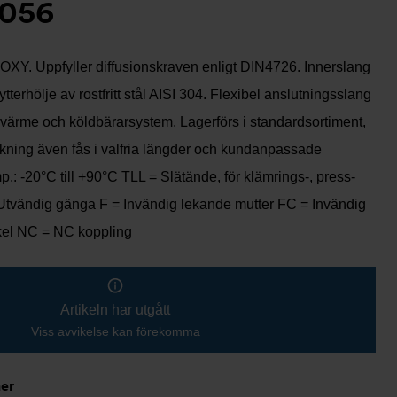
056
-OXY. Uppfyller diffusionskraven enligt DIN4726. Innerslang
ytterhölje av rostfritt stål AISI 304. Flexibel anslutningsslang
 värme och köldbärarsystem. Lagerförs i standardsortiment,
rkning även fås i valfria längder och kundanpassade
p.: -20°C till +90°C TLL = Slätände, för klämrings-, press-
Utvändig gänga F = Invändig lekande mutter FC = Invändig
kel NC = NC koppling
Artikeln har utgått
Viss avvikelse kan förekomma
ner