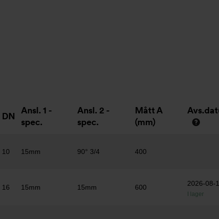
Ansl. 1 -
Ansl. 2 -
Mått A
Avs.da
DN
spec.
spec.
(mm)
10
15mm
90° 3/4
400
2026-08-
16
15mm
15mm
600
I lager