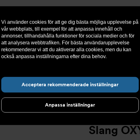
Vi använder cookies för att ge dig bästa möjliga upplevelse på
vår webbplats, till exempel för att anpassa innehåll och
annonser, tillhandahålla funktioner för sociala medier och för
att analysera webbtrafiken. För bästa användarupplevelse
llt
Om Armatec
Hållbarhet
Kontakta oss
Kundser
rekommenderar vi att du aktiverar alla cookies, men du kan
också anpassa inställningarna efter dina behov.
Läs mer om
våra cookies här.
Slang OXY AT 5745-
>
Slang OXY Inv. 90° x Slät. AT 5745-W4652
Hitta det du letar e
Acceptera rekommenderade inställningar
Anpassa inställningar
Slang OXY