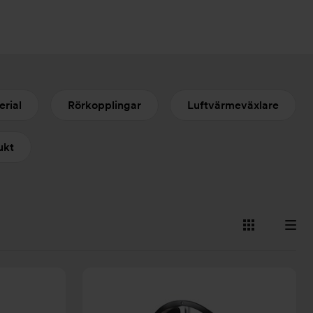
erial
Rörkopplingar
Luftvärmeväxlare
ukt
Visa
Visa
som
som
kort
lista