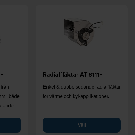
1-
Radialfläktar AT 8111-
 från
Enkel & dubbelsugande radialfläktar
mm i både
för värme och kyl-applikationer.
förande…
Välj