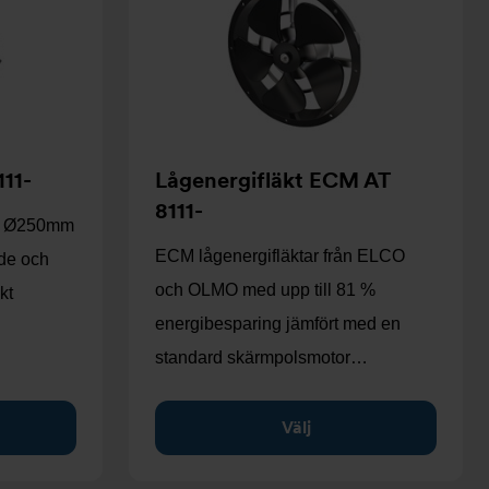
111-
Lågenergifläkt ECM AT
8111-
lek Ø250mm
ECM lågenergifläktar från ELCO
de och
och OLMO med upp till 81 %
kt
energibesparing jämfört med en
standard skärmpolsmotor…
Välj