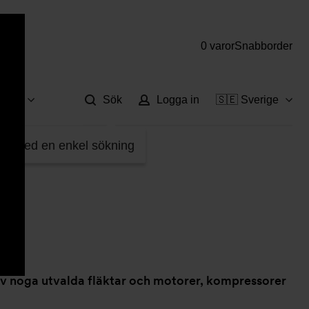
0 varor
Snabborder
Hjä
vice
Sök
Logga in
🇸🇪 Sverige
fter med en enkel sökning
av noga utvalda fläktar och motorer, kompressorer