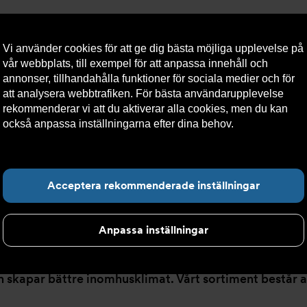
Vi använder cookies för att ge dig bästa möjliga upplevelse på
vår webbplats, till exempel för att anpassa innehåll och
annonser, tillhandahålla funktioner för sociala medier och för
att analysera webbtrafiken. För bästa användarupplevelse
llt
Om Armatec
Hållbarhet
Kontakta oss
Kundser
rekommenderar vi att du aktiverar alla cookies, men du kan
också anpassa inställningarna efter dina behov.
Läs mer om
våra cookies här.
Hitta det du letar e
Acceptera rekommenderade inställningar
Anpassa inställningar
h skapar bättre inomhusklimat. Vårt sortiment består 