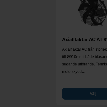
Axialfläktar AC AT 8
Axialfläktar AC från stor
till Ø910mm i både blåsan
sugande utförande. Termis
motorskydd…
Välj