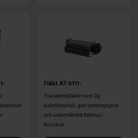
1-
Fläkt AT 8111-
s:
Tvärströmsfläktar med låg
 aluminium
ljudeffektsnivå, god verkningsgrad
e:
och underhållsfritt fläkthus i
förzinkad…