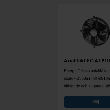
Axialfläkt EC AT 811
Energieffektiva axialfläktar
storlek Ø350mm till Ø910
blåsande och sugande ut
Välj