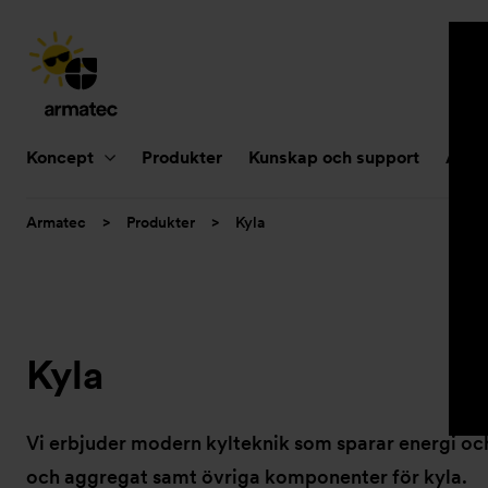
Huvudnavigering
Koncept
Produkter
Kunskap och support
Aktue
Du
Armatec
>
Produkter
>
Kyla
är
här:
Kyla
Vi erbjuder modern kylteknik som sparar energi oc
och aggregat samt övriga komponenter för kyla.