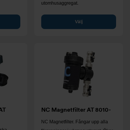
utomhusaggregat.
Välj
AT
NC Magnetfilter AT 8010-
NC Magnetfilter. Fångar upp alla
nska