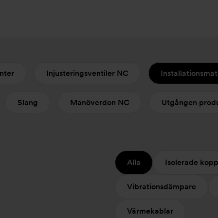
nter
Injusteringsventiler NC
Installationsmat
Slang
Manöverdon NC
Utgången prod
Alla
Isolerade kopp
Vibrationsdämpare
Värmekablar