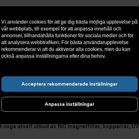
Vi använder cookies för att ge dig bästa möjliga upplevelse på
vår webbplats, till exempel för att anpassa innehåll och
annonser, tillhandahålla funktioner för sociala medier och för
att analysera webbtrafiken. För bästa användarupplevelse
llt
Om Armatec
Hållbarhet
Kontakta oss
Kundser
rekommenderar vi att du aktiverar alla cookies, men du kan
också anpassa inställningarna efter dina behov.
Läs mer om
våra cookies här.
Hitta det du letar e
Acceptera rekommenderade inställningar
Anpassa inställningar
 ett noga utvalt utbud av NC magnetfilter, kopparrör, U