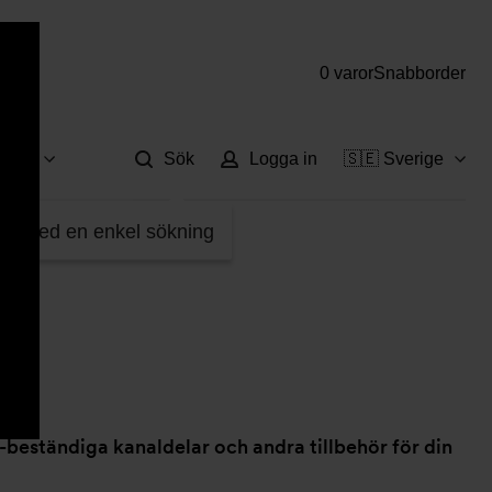
0 varor
Snabborder
Hjä
vice
Sök
Logga in
🇸🇪 Sverige
fter med en enkel sökning
V-beständiga kanaldelar och andra tillbehör för din