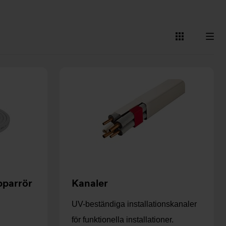
Visa
Visa
som
som
kort
lista
pparrör
Kanaler
UV-beständiga installationskanaler
för funktionella installationer.