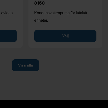
8150-
t avleda
Kondensvattenpump för luft/luft
enheter.
Välj