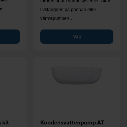
föroreningar i värmesystemet. Ökar
is
livslängden på pannan eller
värmepumpen…
Välj
 kit
Kondensvattenpump AT