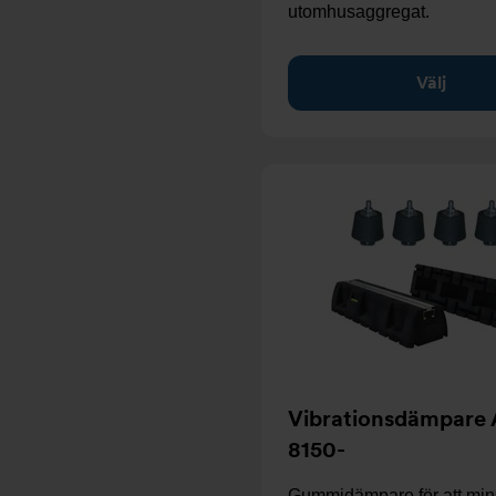
utomhusaggregat.
Välj
Vibrationsdämpare 
8150-
Gummidämpare för att mi