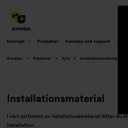
Huvudnavigering
Koncept
Produkter
Kunskap och support
Aktue
Du
Armatec
>
Produkter
>
Kyla
>
Installationsmaterial
är
här:
Installationsmaterial
I vårt sortiment av installationsmaterial hittar du
installation.