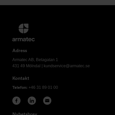
Ytterligare
information
och
kontaktuppgifter
Adress
Armatec
Armatec AB, Betagatan 1
AB
431 49 Mölndal |
kundservice@armatec.se
Kontakt
Telefon:
+46 31 89 01 00
Nyhetsbrev