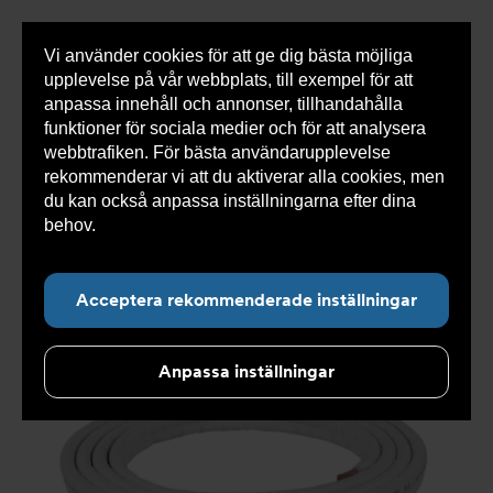
Vi använder cookies för att ge dig bästa möjliga
Visa
0 varor
Snabborder
upplevelse på vår webbplats, till exempel för att
inneh
anpassa innehåll och annonser, tillhandahålla
funktioner för sociala medier och för att analysera
webbtrafiken. För bästa användarupplevelse
Du
Armatec
>
Produkter
>
Kyla
>
rekommenderar vi att du aktiverar alla cookies, men
är
Installationsmaterial
>
Isolerade kopparrör
>
Isolerade
här:
dubbel kopparrör
du kan också anpassa inställningarna efter dina
behov.
Läs mer om våra cookies här.
Acceptera rekommenderade inställningar
Anpassa inställningar