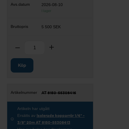
2026-08-10
I lager
5 500 SEK
Antal
Ta bort
Lägg till
Köp
AT 8150-55308416
Artikeln har utgått
Ersätts av
Isolerade kopparrör 1/4" -
3/8" 20m AT 8150-55308413