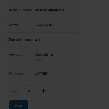
AT 8150-55400813
T-stycke AT
4
2026-08-10
I lager
147 SEK
Antal
Ta bort
Lägg till
Köp