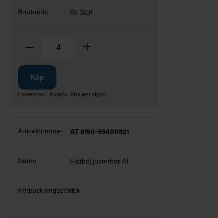
68 SEK
Antal
Ta bort
Lägg till
Köp
Levereras i 4-pack. Pris per styck.
AT 8150-55400821
Flatböj justerbar AT
6