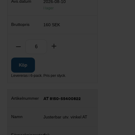
2026-08-10
I lager
160 SEK
Antal
Ta bort
Lägg till
Köp
Levereras i 6-pack. Pris per styck.
AT 8150-55400822
Justerbar utv. vinkel AT