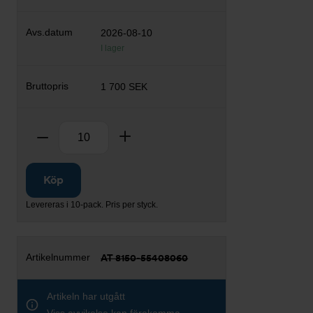
2026-08-10
I lager
1 700 SEK
Antal
Ta bort
Lägg till
Köp
Levereras i 10-pack. Pris per styck.
AT 8150-55408060
Artikeln har utgått
Viss avvikelse kan förekomma