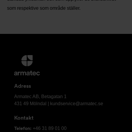
som respektive som område ställer.
Ytterligare
information
och
kontaktuppgifter
Adress
Armatec
Armatec AB, Betagatan 1
AB
431 49 Mölndal |
kundservice@armatec.se
Kontakt
Telefon:
+46 31 89 01 00