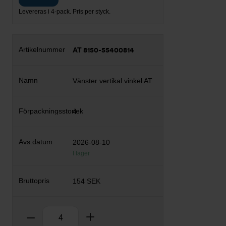
Levereras i 4-pack. Pris per styck.
AT 8150-55400814
Vänster vertikal vinkel AT
4
2026-08-10
I lager
154 SEK
Antal
Ta bort
Lägg till