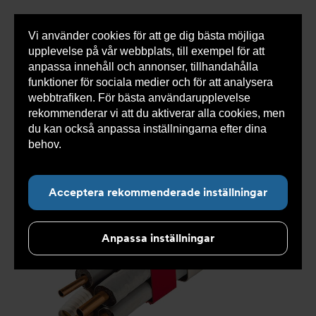
Vi använder cookies för att ge dig bästa möjliga
Visa
0 varor
Snabborder
upplevelse på vår webbplats, till exempel för att
inneh
anpassa innehåll och annonser, tillhandahålla
funktioner för sociala medier och för att analysera
webbtrafiken. För bästa användarupplevelse
Du
Armatec
>
Produkter
>
Kyla
>
rekommenderar vi att du aktiverar alla cookies, men
är
Installationsmaterial
>
Kanaler
>
Kanaler
här:
du kan också anpassa inställningarna efter dina
behov.
Läs mer om våra cookies här.
Acceptera rekommenderade inställningar
Anpassa inställningar