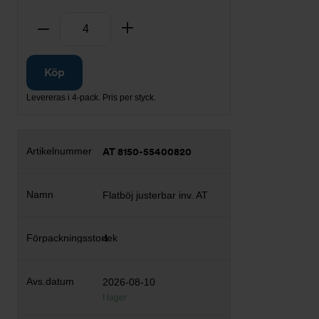
Antal
Ta bort
Lägg till
Köp
Levereras i 4-pack. Pris per styck.
AT 8150-55400820
Flatböj justerbar inv. AT
4
2026-08-10
I lager