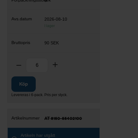
6
2026-08-10
I lager
90 SEK
Antal
Ta bort
Lägg till
Köp
Levereras i 6-pack. Pris per styck.
AT 8150-55402100
Artikeln har utgått