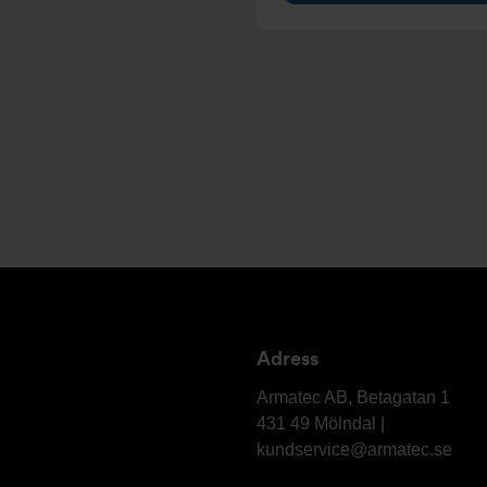
Adress
Armatec
AB
Armatec AB, Betagatan 1
431 49 Mölndal |
kundservice@armatec.se