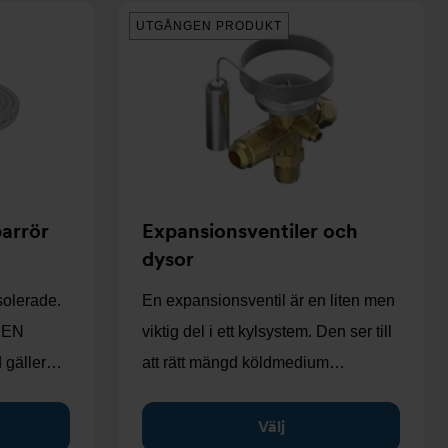
UTGÅNGEN PRODUKT
parrör
Expansionsventiler och
dysor
solerade.
En expansionsventil är en liten men
t EN
viktig del i ett kylsystem. Den ser till
 gäller…
att rätt mängd köldmedium…
Välj