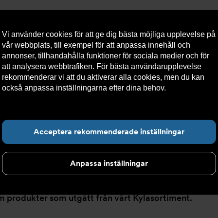
Vi använder cookies för att ge dig bästa möjliga upplevelse på
vår webbplats, till exempel för att anpassa innehåll och
annonser, tillhandahålla funktioner för sociala medier och för
att analysera webbtrafiken. För bästa användarupplevelse
llt
Om Armatec
Hållbarhet
Kontakta oss
Kundser
rekommenderar vi att du aktiverar alla cookies, men du kan
också anpassa inställningarna efter dina behov.
Läs mer om
våra cookies här.
Hitta det du letar e
Acceptera rekommenderade inställningar
Anpassa inställningar
 produkter som utgått från vårt Kylasortiment.