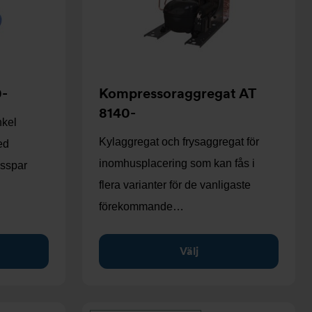
0-
Kompressoraggregat AT
8140-
nkel
Kylaggregat och frysaggregat för
ed
inomhusplacering som kan fås i
sspar
flera varianter för de vanligaste
förekommande…
Välj