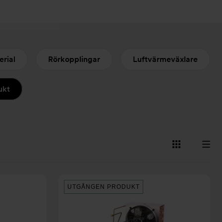
erial
Rörkopplingar
Luftvärmeväxlare
ukt
Visa
Visa
som
som
kort
lista
UTGÅNGEN PRODUKT