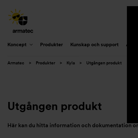
Huvudnavigering
Koncept
Produkter
Kunskap och support
Aktue
Du
Armatec
>
Produkter
>
Kyla
>
Utgången produkt
är
här:
Utgången produkt
Här kan du hitta information och dokumentation om