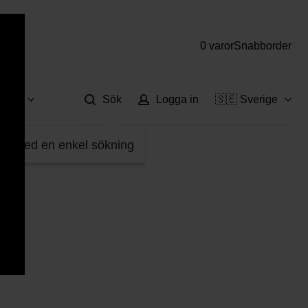
0 varor
Snabborder
Hjä
vice
Sök
Logga in
🇸🇪 Sverige
fter med en enkel sökning