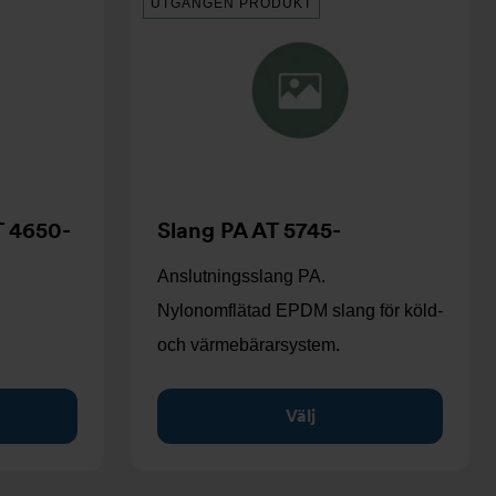
UTGÅNGEN PRODUKT
T 4650-
Slang PA AT 5745-
Anslutningsslang PA.
Nylonomflätad EPDM slang för köld-
och värmebärarsystem.
Välj