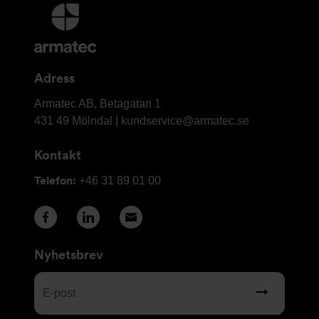
Ytterligare
information
och
kontaktuppgifter
Adress
Armatec
Armatec AB, Betagatan 1
AB
431 49 Mölndal |
kundservice@armatec.se
Kontakt
Telefon:
+46 31 89 01 00
Nyhetsbrev
E-
post
(Obligatoriskt)