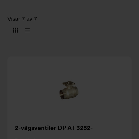
Visar 7 av 7
Visa
Visa
som
som
kort
lista
2-vägsventiler DP AT 3252-