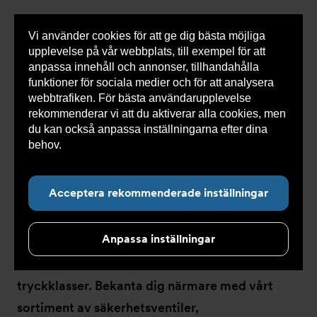
Vi använder cookies för att ge dig bästa möjliga
Visa
0 varor
Snabborder
upplevelse på vår webbplats, till exempel för att
inneh
anpassa innehåll och annonser, tillhandahålla
funktioner för sociala medier och för att analysera
webbtrafiken. För bästa användarupplevelse
Du
Armatec
>
Produkter
>
Kyla
>
Ventiler NC
rekommenderar vi att du aktiverar alla cookies, men
är
här:
du kan också anpassa inställningarna efter dina
behov.
Läs mer om våra cookies här.
Ventiler NC
Acceptera rekommenderade inställningar
Anpassa inställningar
Våra NC ventiler för kyla finns i en mängd
material, utföranden, storlekar och
tryckklasser. Bekanta dig närmare med vårt
sortiment av säkerhetsventiler,