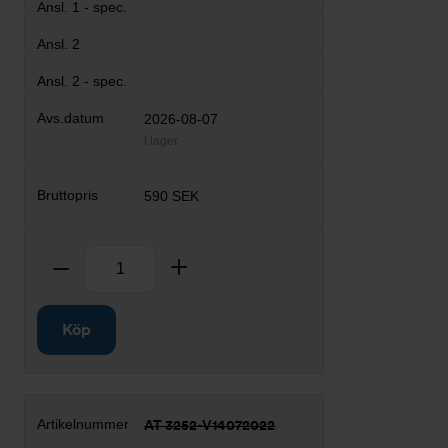
2026-08-07
I lager
590 SEK
Antal
Ta bort
Lägg till
Köp
AT 3252-V14072022