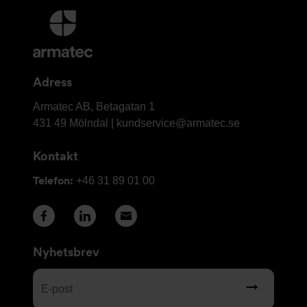
Ytterligare
information
och
kontaktuppgifter
Adress
Armatec
Armatec AB, Betagatan 1
AB
431 49 Mölndal |
kundservice@armatec.se
Kontakt
Telefon:
+46 31 89 01 00
Nyhetsbrev
E-
post