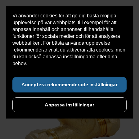
Vi använder cookies för att ge dig bästa möjliga
Visa
0 varor
Snabborder
upplevelse på vår webbplats, till exempel för att
inneh
anpassa innehåll och annonser, tillhandahålla
funktioner för sociala medier och för att analysera
webbtrafiken. För bästa användarupplevelse
Du
Armatec
>
Produkter
>
Kyla
>
Ventiler NC
>
rekommenderar vi att du aktiverar alla cookies, men
är
Påfyllningsventiler
>
Påfyllningsventiler AT 3252-
här:
du kan också anpassa inställningarna efter dina
behov.
Läs mer om våra cookies här.
Acceptera rekommenderade inställningar
Anpassa inställningar