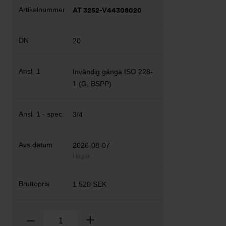
AT 3252-V44308020
20
Invändig gänga ISO 228-
1 (G, BSPP)
3/4
2026-08-07
I lager
1 520 SEK
Antal
Ta bort
Lägg till