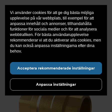
Vi använder cookies för att ge dig bästa möjliga
Visa
0 varor
Snabborder
upplevelse på vår webbplats, till exempel för att
inneh
anpassa innehåll och annonser, tillhandahålla
funktioner för sociala medier och för att analysera
webbtrafiken. För bästa användarupplevelse
Du
Armatec
>
Produkter
>
Kyla
>
Ventiler NC
>
rekommenderar vi att du aktiverar alla cookies, men
är
Kulventiler 3-vägs T
>
3-vägsventil Växl AT 3252-
här:
du kan också anpassa inställningarna efter dina
behov.
Läs mer om våra cookies här.
Acceptera rekommenderade inställningar
Anpassa inställningar