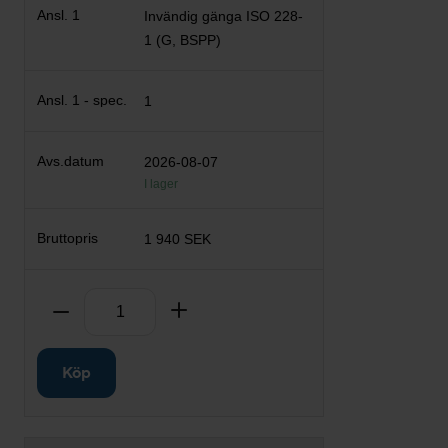
Invändig gänga ISO 228-
1 (G, BSPP)
1
2026-08-07
I lager
1 940 SEK
Antal
Ta bort
Lägg till
Köp