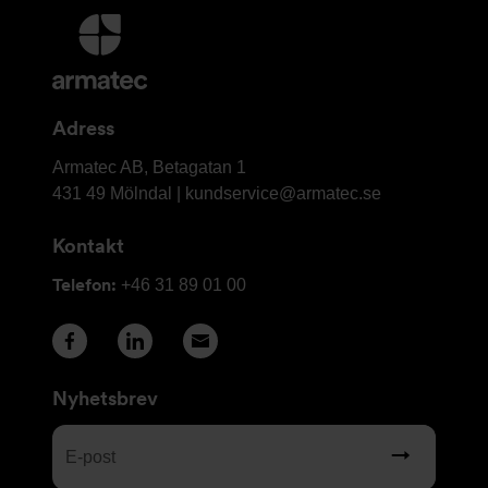
Ytterligare
information
och
kontaktuppgifter
Adress
Armatec
Armatec AB, Betagatan 1
AB
431 49 Mölndal |
kundservice@armatec.se
Kontakt
Telefon:
+46 31 89 01 00
Nyhetsbrev
E-
post