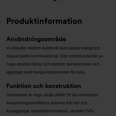
Bild
Bild
1
2
(visas
Produktinformation
nu)
Användningsområde
Vi erbjuder modern kylteknik som sparar energi och
skapar bättre inomhusklimat. Vårt sortiment består av
noga utvalda fläktar och motorer, kompressorer och
aggregat samt övriga komponenter för kyla.
Funktion och konstruktion
Sortimentet är noga utvalt utifrån 50 års erfarenhet.
Användningsområdena spänner från kyl och
frysaggregat, installationsmaterial, utvalda VVS-