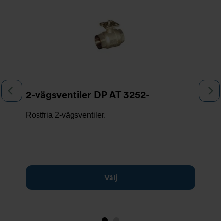
Föregående
N
2-vägsventiler DP AT 3252-
Rostfria 2-vägsventiler.
Välj