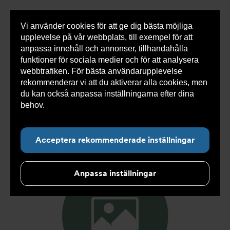
Vi använder cookies för att ge dig bästa möjliga
Visa
0 varor
Snabborder
upplevelse på vår webbplats, till exempel för att
inneh
anpassa innehåll och annonser, tillhandahålla
funktioner för sociala medier och för att analysera
webbtrafiken. För bästa användarupplevelse
Du
Armatec
>
Produkter
>
Kyla
>
Ventiler NC
>
rekommenderar vi att du aktiverar alla cookies, men
är
Tillbehör ventiler
>
Tillbehör manöverdon NC AT 3252-
här:
du kan också anpassa inställningarna efter dina
behov.
Läs mer om våra cookies här.
Acceptera rekommenderade inställningar
Anpassa inställningar