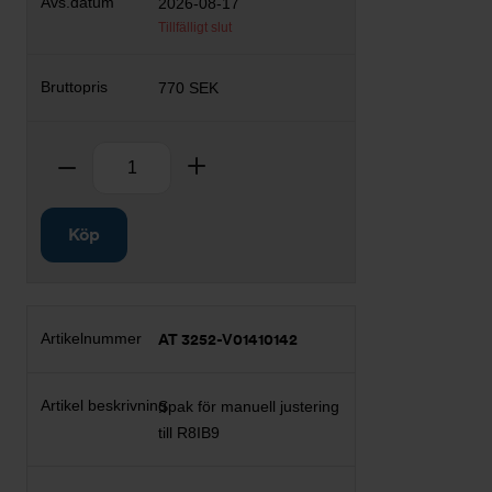
2026-08-17
Tillfälligt slut
770 SEK
Antal
Ta bort
Lägg till
Köp
AT 3252-V01410142
Spak för manuell justering
till R8IB9