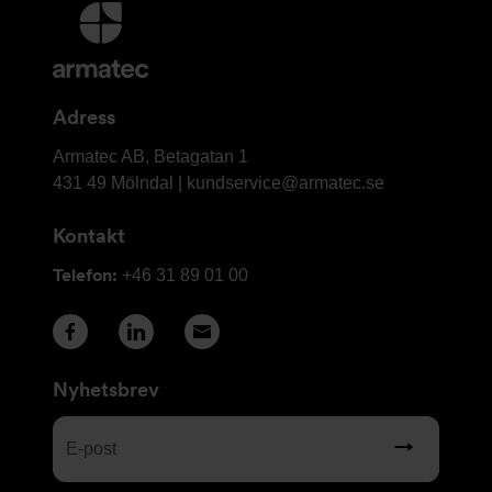
Ytterligare
information
och
kontaktuppgifter
Adress
Armatec
Armatec AB, Betagatan 1
AB
431 49 Mölndal |
kundservice@armatec.se
Kontakt
Telefon:
+46 31 89 01 00
Nyhetsbrev
E-
post
(Obligatoriskt)