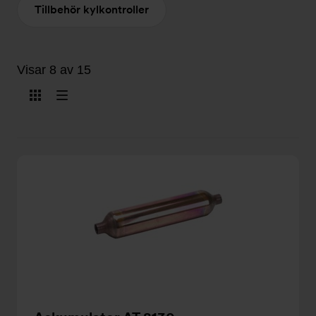
Tillbehör kylkontroller
Visar 8 av 15
Visa
Visa
som
som
kort
lista