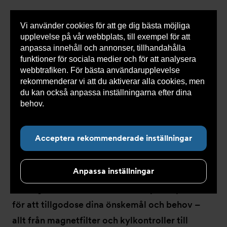
Vi använder cookies för att ge dig bästa möjliga
Visa
0 varor
Snabborder
upplevelse på vår webbplats, till exempel för att
inneh
anpassa innehåll och annonser, tillhandahålla
funktioner för sociala medier och för att analysera
webbtrafiken. För bästa användarupplevelse
Du
Armatec
>
Produkter
>
Kyla
>
Kylkomponenter
rekommenderar vi att du aktiverar alla cookies, men
är
här:
du kan också anpassa inställningarna efter dina
behov.
Läs mer om våra cookies här.
Kylkomponenter
Acceptera rekommenderade inställningar
Anpassa inställningar
Vi erbjuder en rad innovativa och klimatsmarta
lösningar. I vårt sortiment finns kylkomponenter
för att tillgodose dina önskemål och behov –
allt från magnetfilter och kylkontroller till