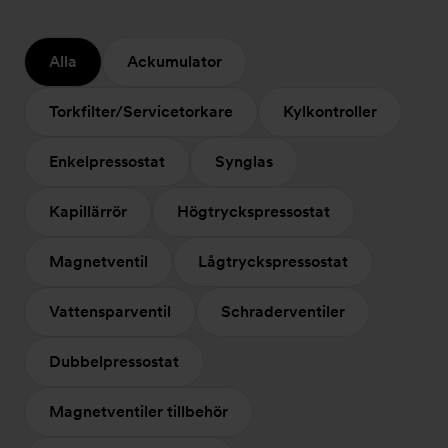
Alla
Ackumulator
Torkfilter/Servicetorkare
Kylkontroller
Enkelpressostat
Synglas
Kapillärrör
Högtryckspressostat
Magnetventil
Lågtryckspressostat
Vattensparventil
Schraderventiler
Dubbelpressostat
Magnetventiler tillbehör