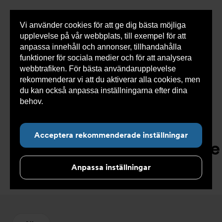
Vi använder cookies för att ge dig bästa möjliga
Visa
0 varor
Snabborder
upplevelse på vår webbplats, till exempel för att
inneh
anpassa innehåll och annonser, tillhandahålla
funktioner för sociala medier och för att analysera
webbtrafiken. För bästa användarupplevelse
Du
Armatec
>
Produkter
>
Kyla
>
Kylkomponenter
>
rekommenderar vi att du aktiverar alla cookies, men
är
Torkfilter/Servicetorkare
här:
du kan också anpassa inställningarna efter dina
behov.
Läs mer om våra cookies här.
Acceptera rekommenderade inställningar
Torkfilter/Servicetorkare
Anpassa inställningar