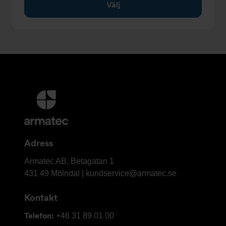
Välj
Ytterligare
information
och
kontaktuppgifter
Adress
Armatec
Armatec AB, Betagatan 1
AB
431 49 Mölndal |
kundservice@armatec.se
Kontakt
Telefon:
+46 31 89 01 00