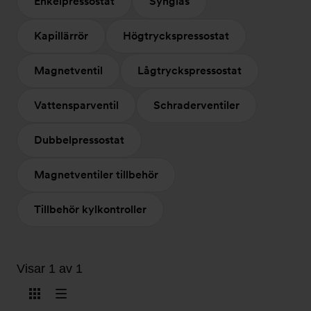
Enkelpressostat
Synglas
Kapillärrör
Högtryckspressostat
Magnetventil
Lågtryckspressostat
Vattensparventil
Schraderventiler
Dubbelpressostat
Magnetventiler tillbehör
Tillbehör kylkontroller
Visar 1 av 1
Visa
Visa
som
som