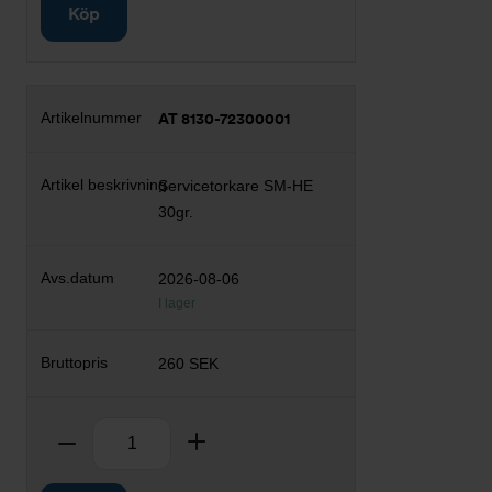
Köp
AT 8130-72300001
Servicetorkare SM-HE
30gr.
2026-08-06
I lager
260 SEK
Antal
Ta bort
Lägg till