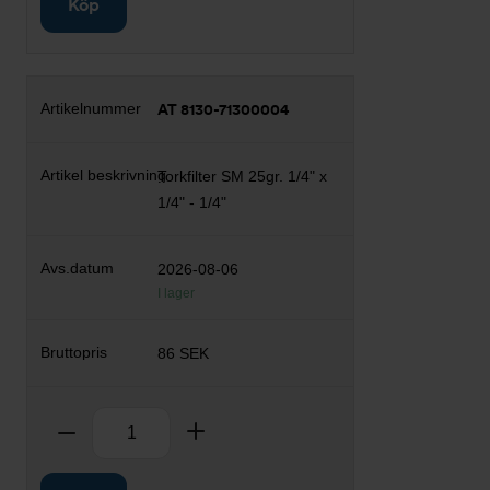
Köp
AT 8130-71300004
Torkfilter SM 25gr. 1/4" x
1/4" - 1/4"
2026-08-06
I lager
86 SEK
Antal
Ta bort
Lägg till