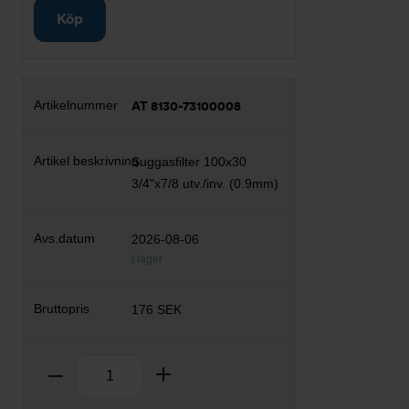
Köp
AT 8130-73100008
Suggasfilter 100x30
3/4"x7/8 utv./inv. (0.9mm)
2026-08-06
I lager
176 SEK
Antal
Ta bort
Lägg till