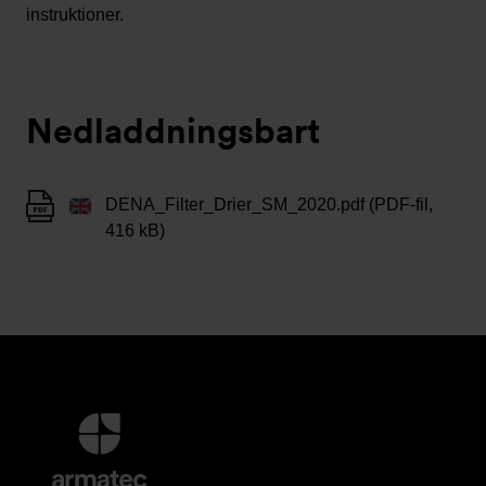
instruktioner.
Nedladdningsbart
DENA_Filter_Drier_SM_2020.pdf (PDF-fil,
416 kB)
Ytterligare
information
och