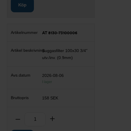
Köp
AT 8130-73100006
Suggasfilter 100x30 3/4"
utv./inv. (0.9mm)
2026-08-06
I lager
158 SEK
Antal
Ta bort
Lägg till