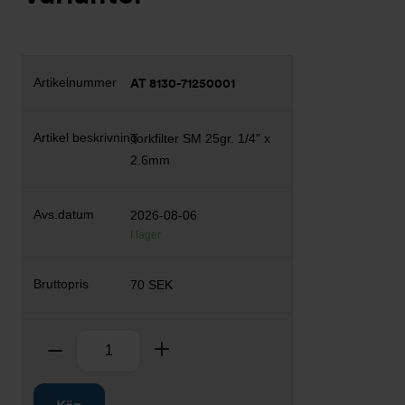
AT 8130-71250001
Torkfilter SM 25gr. 1/4" x
2.6mm
2026-08-06
I lager
70 SEK
Antal
Ta bort
Lägg till