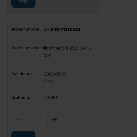
Köp
AT 8130-71250002
Torkfilter SM 25gr. 1/4" x
1/4"
2026-08-06
I lager
70 SEK
Antal
Ta bort
Lägg till