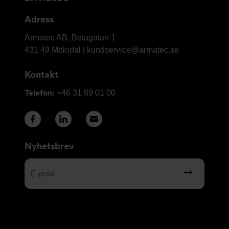
kontaktuppgifter
Adress
Armatec
Armatec AB, Betagatan 1
AB
431 49 Mölndal |
kundservice@armatec.se
Kontakt
Telefon:
+46 31 89 01 00
Nyhetsbrev
E-
post
(Obligatoriskt)