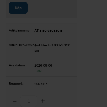
Köp
AT 8130-75083011
Torkfilter FG 083-S 3/8"
löd
2026-08-06
I lager
600 SEK
Antal
Ta bort
Lägg till