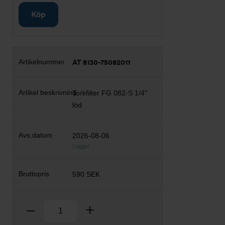
Köp
AT 8130-75082011
Torkfilter FG 082-S 1/4"
löd
2026-08-06
I lager
590 SEK
Antal
Ta bort
Lägg till