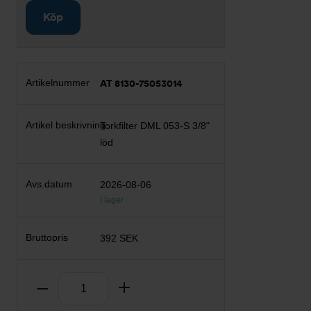
Köp
AT 8130-75053014
Torkfilter DML 053-S 3/8"
löd
2026-08-06
I lager
392 SEK
Antal
Ta bort
Lägg till