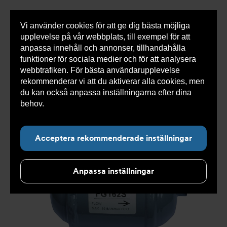
Vi använder cookies för att ge dig bästa möjliga
Visa
0 varor
Snabborder
upplevelse på vår webbplats, till exempel för att
inneh
anpassa innehåll och annonser, tillhandahålla
funktioner för sociala medier och för att analysera
webbtrafiken. För bästa användarupplevelse
Du
Armatec
>
Produkter
>
Kyla
>
Kylkomponenter
>
rekommenderar vi att du aktiverar alla cookies, men
är
Torkfilter/Servicetorkare
>
Torkfilter AT 8130-
här:
du kan också anpassa inställningarna efter dina
behov.
Läs mer om våra cookies här.
Acceptera rekommenderade inställningar
Anpassa inställningar