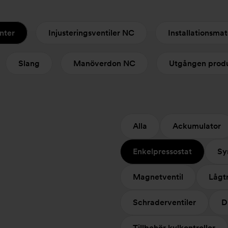
nter
Injusteringsventiler NC
Installationsmat
Slang
Manöverdon NC
Utgången prod
Alla
Ackumulator
Enkelpressostat
Sy
Magnetventil
Lågt
Schraderventiler
D
Tillbehör kylkontroller