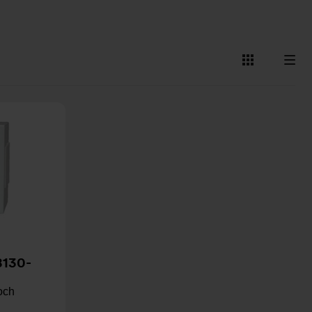
Visa
Visa
som
som
kort
lista
8130-
 och