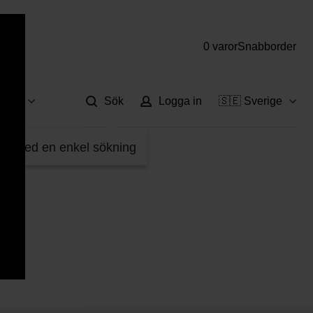
0 varor
Snabborder
Hjä
vice
Sök
Logga in
🇸🇪 Sverige
fter med en enkel sökning