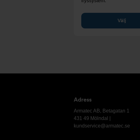
fryssystem.
Välj
Adress
Armatec
AB
Armatec AB, Betagatan 1
431 49 Mölndal |
kundservice@armatec.se