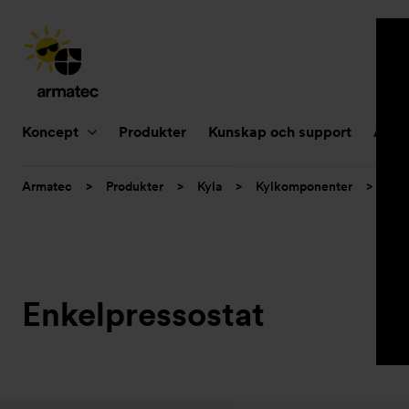
Huvudnavigering
Koncept
Produkter
Kunskap och support
Aktue
Du
Armatec
>
Produkter
>
Kyla
>
Kylkomponenter
>
Enk
är
här:
Enkelpressostat