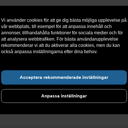
Vi använder cookies för att ge dig bästa möjliga upplevelse på
vår webbplats, till exempel för att anpassa innehåll och
annonser, tillhandahålla funktioner för sociala medier och för
att analysera webbtrafiken. För bästa användarupplevelse
llt
Om Armatec
Hållbarhet
Kontakta oss
Kundser
rekommenderar vi att du aktiverar alla cookies, men du kan
också anpassa inställningarna efter dina behov.
Läs mer om
våra cookies här.
elpressostat
Hitta det du letar e
Acceptera rekommenderade inställningar
Anpassa inställningar