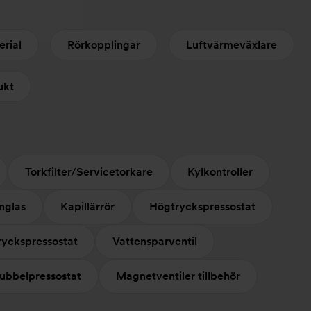
erial
Rörkopplingar
Luftvärmeväxlare
ukt
Torkfilter/Servicetorkare
Kylkontroller
nglas
Kapillärrör
Högtryckspressostat
ryckspressostat
Vattensparventil
ubbelpressostat
Magnetventiler tillbehör