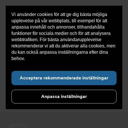
Vi använder cookies för att ge dig bästa möjliga
Visa
0 varor
Snabborder
upplevelse på vår webbplats, till exempel för att
inneh
anpassa innehåll och annonser, tillhandahålla
funktioner för sociala medier och för att analysera
webbtrafiken. För bästa användarupplevelse
Du
Armatec
>
Produkter
>
Kyla
>
Kylkomponenter
>
rekommenderar vi att du aktiverar alla cookies, men
är
Kapillärrör
här:
du kan också anpassa inställningarna efter dina
behov.
Läs mer om våra cookies här.
Acceptera rekommenderade inställningar
Kapillärrör
Anpassa inställningar