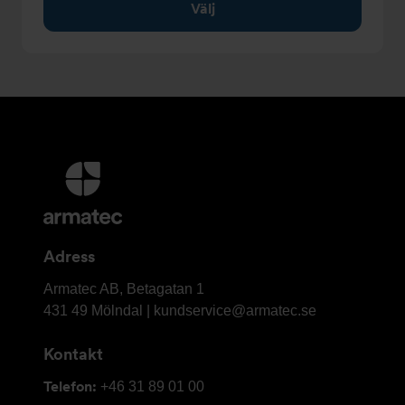
Välj
Ytterligare
information
och
kontaktuppgifter
Adress
Armatec
Armatec AB, Betagatan 1
AB
431 49 Mölndal |
kundservice@armatec.se
Kontakt
Telefon:
+46 31 89 01 00