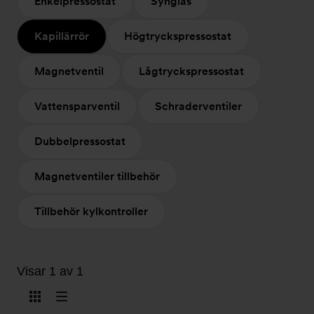
Enkelpressostat
Synglas
Kapillärrör
Högtryckspressostat
Magnetventil
Lågtryckspressostat
Vattensparventil
Schraderventiler
Dubbelpressostat
Magnetventiler tillbehör
Tillbehör kylkontroller
Visar 1 av 1
Visa
Visa
som
som