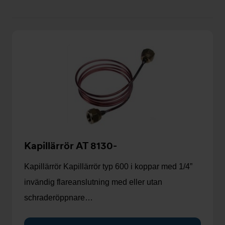
kort
lista
Kapillärrör AT 8130-
Kapillärrör Kapillärrör typ 600 i koppar med 1/4”
invändig flareanslutning med eller utan
schraderöppnare…