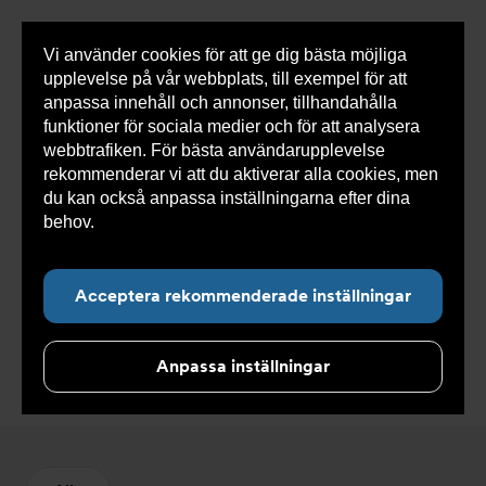
Vi använder cookies för att ge dig bästa möjliga
Visa
0 varor
Snabborder
upplevelse på vår webbplats, till exempel för att
inneh
anpassa innehåll och annonser, tillhandahålla
funktioner för sociala medier och för att analysera
webbtrafiken. För bästa användarupplevelse
Du
Armatec
>
Produkter
>
Kyla
>
Kylkomponenter
>
rekommenderar vi att du aktiverar alla cookies, men
är
Lågtryckspressostat
här:
du kan också anpassa inställningarna efter dina
behov.
Läs mer om våra cookies här.
Acceptera rekommenderade inställningar
Lågtryckspressostat
Anpassa inställningar