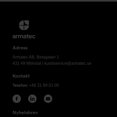
Ytterligare
information
och
kontaktuppgifter
Adress
Armatec
Armatec AB, Betagatan 1
AB
431 49 Mölndal |
kundservice@armatec.se
Kontakt
Telefon:
+46 31 89 01 00
Nyhetsbrev