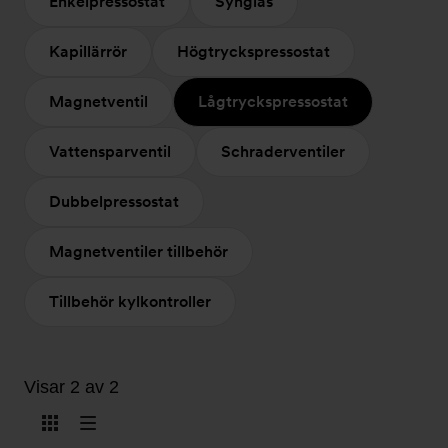
Enkelpressostat
Synglas
Kapillärrör
Högtryckspressostat
Magnetventil
Lågtryckspressostat
Vattensparventil
Schraderventiler
Dubbelpressostat
Magnetventiler tillbehör
Tillbehör kylkontroller
Visar 2 av 2
Visa
Visa
som
som