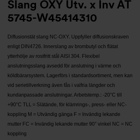
Slang OXY Utv. x Inv AT
5745-W45414310
Diffusionstät slang NC-OXY. Uppfyller diffusionskraven
enligt DIN4726. Innerslang av brombutyl och flätat
ytterhölje av rostfritt stål AISI 304. Flexibel
anslutningsslang avsedd för anslutning i värme och
köldbärarsystem. Lagerförs i standardsortiment, men kan
vid serietillverkning även fås i valfria längder och
kundanpassade anslutningar. Arbetstemp.: -20°C till
+90°C TLL = Slätände, för klämrings-, press- eller NC-
koppling M = Utvändig gänga F = Invändig lekande
mutter FC = Invändig lekande mutter 90° vinkel NC = NC
koppling