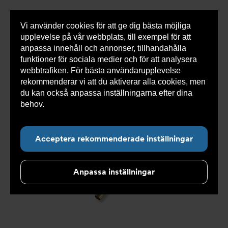
Vi använder cookies för att ge dig bästa möjliga
Visa
0 varor
Snabborder
upplevelse på vår webbplats, till exempel för att
inneh
anpassa innehåll och annonser, tillhandahålla
funktioner för sociala medier och för att analysera
webbtrafiken. För bästa användarupplevelse
Du
Armatec
>
Produkter
>
Kyla
>
Slang
>
Slang
rekommenderar vi att du aktiverar alla cookies, men
är
OXY
>
Slang OXY AT 5745-
>
Slang OXY Utv. x Inv AT
här:
5745-W45414310
du kan också anpassa inställningarna efter dina
behov.
Läs mer om våra cookies här.
Acceptera rekommenderade inställningar
Anpassa inställningar