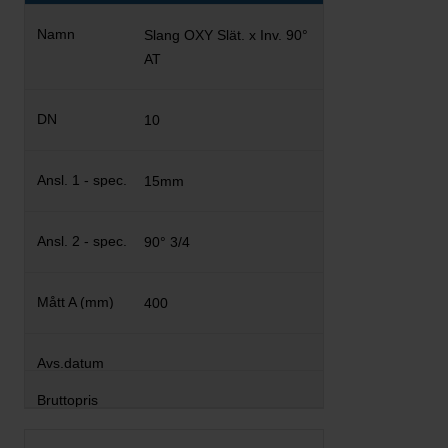
Slang OXY Slät. x Inv. 90°
AT
10
15mm
90° 3/4
400