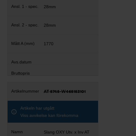
28mm
28mm
1770
AT 5745-W465153101
Artikeln har utgått
Viss avvikelse kan förekomma
Slang OXY Utv. x Inv AT