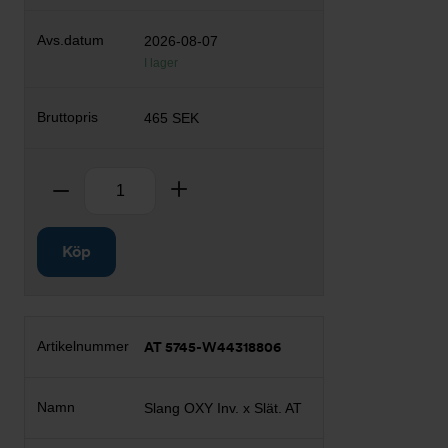
2026-08-07
I lager
465 SEK
Antal
Ta bort
Lägg till
Köp
AT 5745-W44318806
Slang OXY Inv. x Slät. AT