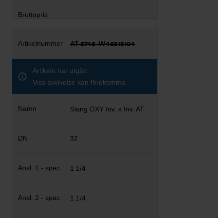
AT 5745-W46515104
Artikeln har utgått
Viss avvikelse kan förekomma
Slang OXY Inv. x Inv. AT
32
1 1/4
1 1/4