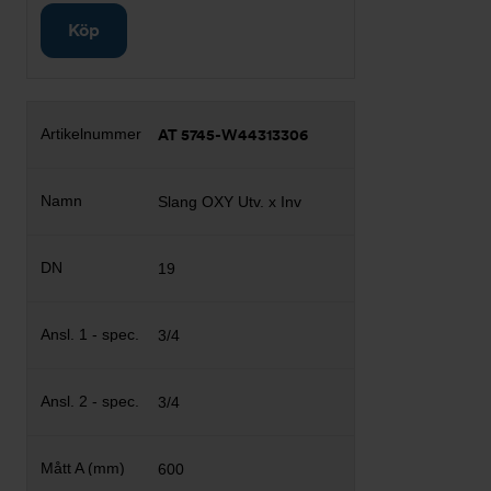
Köp
AT 5745-W44313306
Slang OXY Utv. x Inv
19
3/4
3/4
600