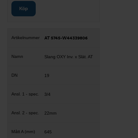
Köp
AT 5745-W44339806
Slang OXY Inv. x Slät. AT
19
3/4
22mm
645