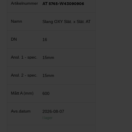
AT 5745-W43090906
Slang OXY Slät. x Slät. AT
16
15mm
15mm
600
2026-08-07
I lager