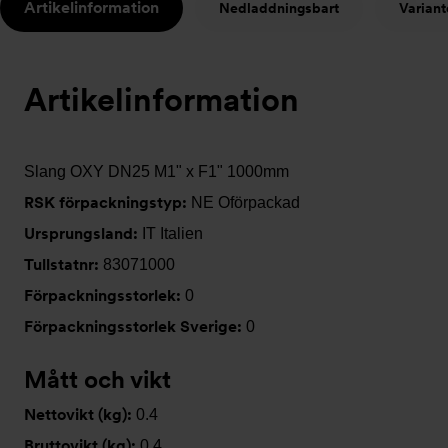
Artikelinformation
Nedladdningsbart
Variant
t
Artikelinformation
Slang OXY DN25 M1" x F1" 1000mm
RSK förpackningstyp:
NE Oförpackad
Ursprungsland:
IT Italien
Tullstatnr:
83071000
Förpackningsstorlek:
0
Förpackningsstorlek Sverige:
0
Mått och vikt
Nettovikt (kg):
0.4
Bruttovikt (kg):
0.4