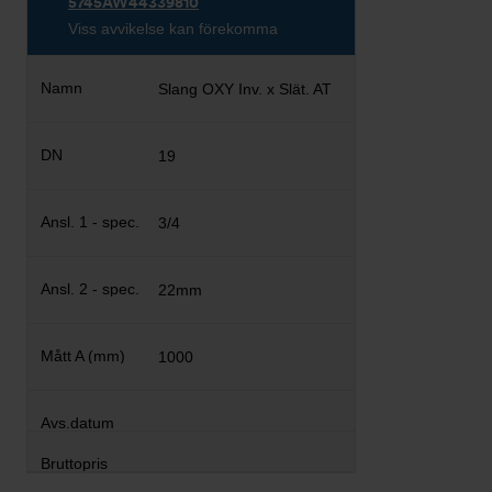
5745AW44339810
Viss avvikelse kan förekomma
Slang OXY Inv. x Slät. AT
19
3/4
22mm
1000