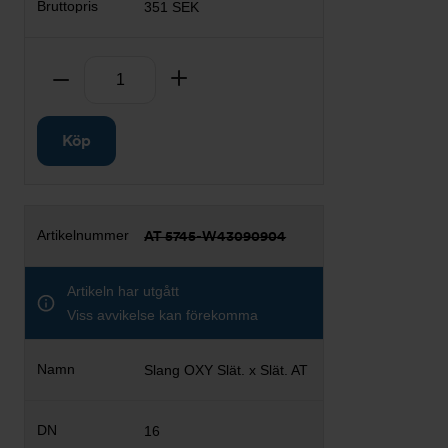
351 SEK
Antal
Ta bort
Lägg till
Köp
AT 5745-W43090904
Artikeln har utgått
Viss avvikelse kan förekomma
Slang OXY Slät. x Slät. AT
16