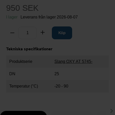
950 SEK
I lager
Leverans från lager
2026-08-07
Antal
Ta bort
Lägg till
Köp
Tekniska specifikationer
Produktserie
Slang OXY AT 5745-
DN
25
Temperatur (°C)
-20 - 90
S