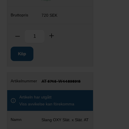
720 SEK
Antal
Ta bort
Lägg till
Köp
AT 5745-W44898915
Artikeln har utgått
Viss avvikelse kan förekomma
Slang OXY Slät. x Slät. AT