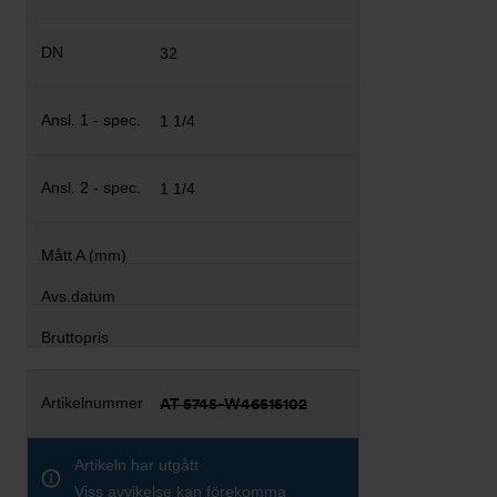
32
1 1/4
1 1/4
AT 5745-W46515102
Artikeln har utgått
Viss avvikelse kan förekomma