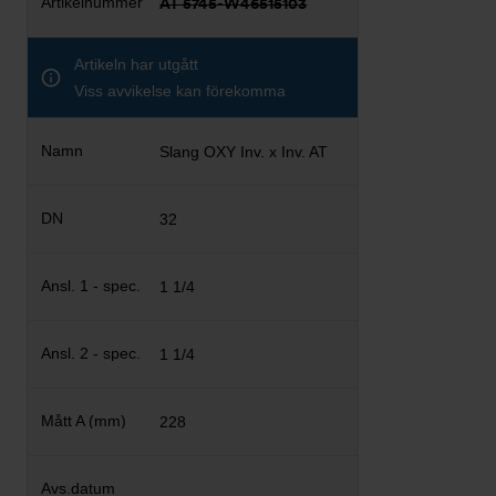
AT 5745-W46515103
Artikeln har utgått
Viss avvikelse kan förekomma
Slang OXY Inv. x Inv. AT
32
1 1/4
1 1/4
228