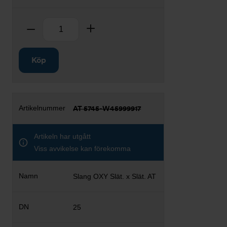
Antal
Ta bort
Lägg till
Köp
AT 5745-W45999917
Artikeln har utgått
Viss avvikelse kan förekomma
Slang OXY Slät. x Slät. AT
25