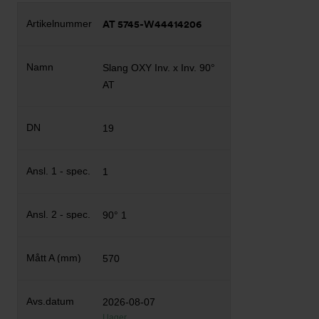
AT 5745-W44414206
Slang OXY Inv. x Inv. 90°
AT
19
1
90° 1
570
2026-08-07
I lager