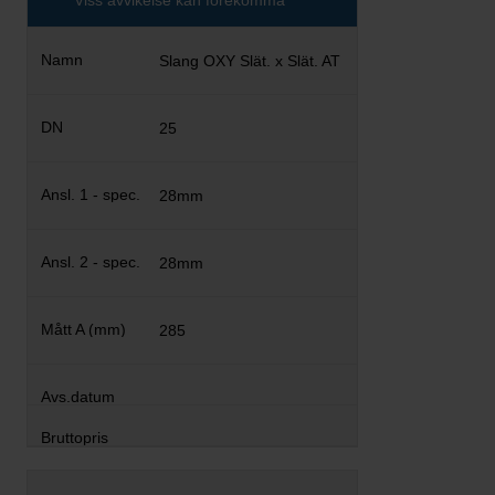
Viss avvikelse kan förekomma
Slang OXY Slät. x Slät. AT
25
28mm
28mm
285