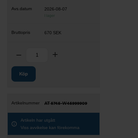
2026-08-07
I lager
670 SEK
Antal
Ta bort
Lägg till
Köp
AT 5745-W45999909
Artikeln har utgått
Viss avvikelse kan förekomma