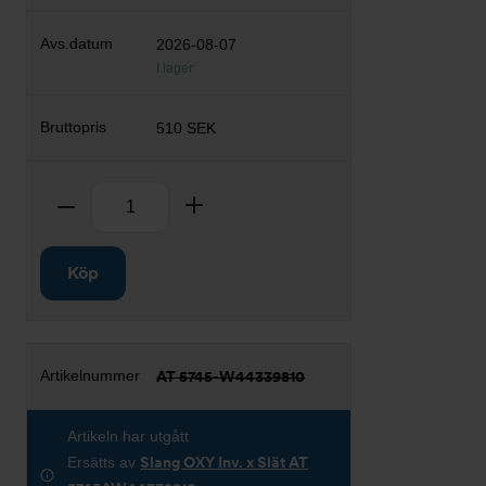
2026-08-07
I lager
510 SEK
Antal
Ta bort
Lägg till
Köp
AT 5745-W44339810
Artikeln har utgått
Ersätts av
Slang OXY Inv. x Slät AT