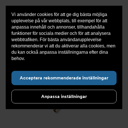
Vi använder cookies för att ge dig bästa möjliga
Visa
0 varor
Snabborder
upplevelse på vår webbplats, till exempel för att
inneh
anpassa innehåll och annonser, tillhandahålla
funktioner för sociala medier och för att analysera
webbtrafiken. För bästa användarupplevelse
Du
Armatec
>
Produkter
>
Kyla
>
Slang
>
Slang
rekommenderar vi att du aktiverar alla cookies, men
är
OXY
>
Slang OXY AT 5745-
>
Slang OXY Utv. x Inv
här:
5745-W44313306
du kan också anpassa inställningarna efter dina
behov.
Läs mer om våra cookies här.
Acceptera rekommenderade inställningar
Anpassa inställningar