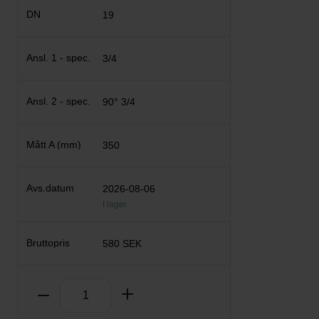
19
3/4
90° 3/4
350
2026-08-06
I lager
580 SEK
Antal
Ta bort
Lägg till