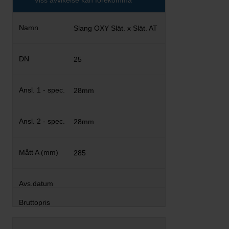
Viss avvikelse kan förekomma
Slang OXY Slät. x Slät. AT
25
28mm
28mm
285