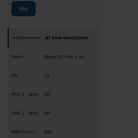
Köp
AT 5745-W44313306
Slang OXY Utv. x Inv
19
3/4
3/4
600