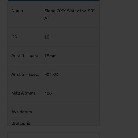
Slang OXY Slät. x Inv. 90°
AT
10
15mm
90° 3/4
400