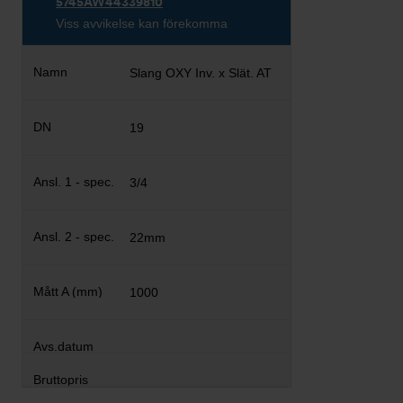
5745AW44339810
Viss avvikelse kan förekomma
Slang OXY Inv. x Slät. AT
19
3/4
22mm
1000