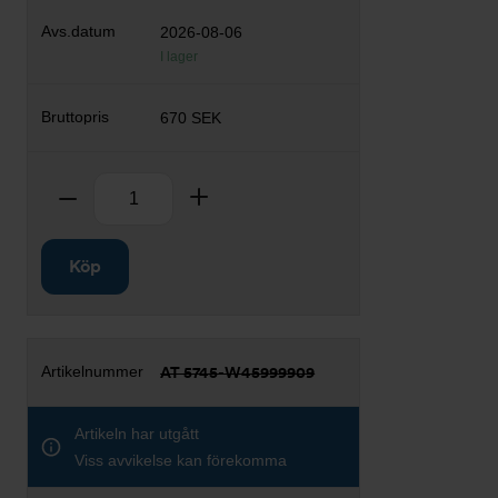
2026-08-06
I lager
670 SEK
Antal
Ta bort
Lägg till
Köp
AT 5745-W45999909
Artikeln har utgått
Viss avvikelse kan förekomma