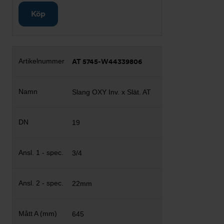
Köp
AT 5745-W44339806
Slang OXY Inv. x Slät. AT
19
3/4
22mm
645