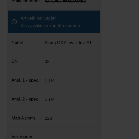
AT 5745-W46515103
Artikeln har utgått
Viss avvikelse kan förekomma
Slang OXY Inv. x Inv. AT
32
1 1/4
1 1/4
228