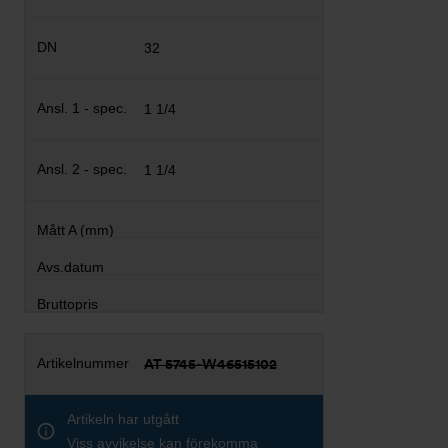
32
1 1/4
1 1/4
AT 5745-W46515102
Artikeln har utgått
Viss avvikelse kan förekomma