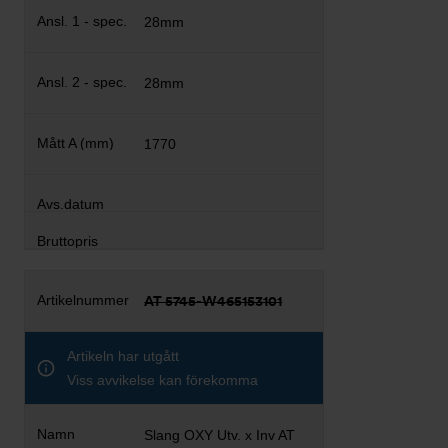
28mm
28mm
1770
AT 5745-W465153101
Artikeln har utgått
Viss avvikelse kan förekomma
Slang OXY Utv. x Inv AT