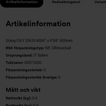
Artikelinformation
Nedladdningsbart
Variant
t
Artikelinformation
Slang OXY DN19 M3/4" x F3/4" 600mm
RSK förpackningstyp:
NE Oförpackad
Ursprungsland:
IT Italien
Tullstatnr:
83071000
Förpackningsstorlek:
0
Förpackningsstorlek Sverige:
0
Mått och vikt
Nettovikt (kg):
0.4
Bruttovikt (kg):
0.4