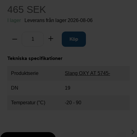
465 SEK
I lager
Leverans från lager
2026-08-06
Antal
Ta bort
Lägg till
Köp
Tekniska specifikationer
Produktserie
Slang OXY AT 5745-
DN
19
Temperatur (°C)
-20 - 90
S