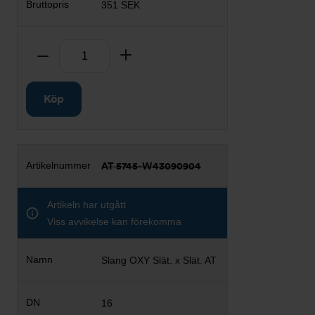
351 SEK
Antal
Ta bort
Lägg till
Köp
AT 5745-W43090904
Artikeln har utgått
Viss avvikelse kan förekomma
Slang OXY Slät. x Slät. AT
16