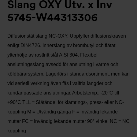
Slang OXY Utv. x Inv
5745-W44313306
Diffusionstät slang NC-OXY. Uppfyller diffusionskraven
enligt DIN4726. Innerslang av brombutyl och flätat
ytterhölje av rostfritt stål AISI 304. Flexibel
anslutningsslang avsedd för anslutning i värme och
köldbärarsystem. Lagerförs i standardsortiment, men kan
vid serietillverkning även fås i valfria längder och
kundanpassade anslutningar. Arbetstemp.: -20°C till
+90°C TLL = Slätände, för klämrings-, press- eller NC-
koppling M = Utvändig gänga F = Invändig lekande
mutter FC = Invändig lekande mutter 90° vinkel NC = NC
koppling