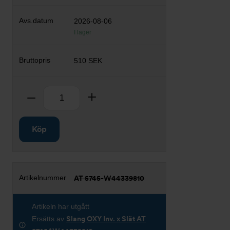
2026-08-06
I lager
510 SEK
Antal
Ta bort
Lägg till
Köp
AT 5745-W44339810
Artikeln har utgått
Ersätts av
Slang OXY Inv. x Slät AT