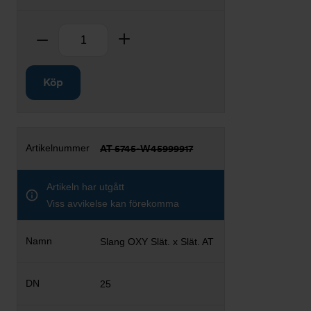
Antal
Ta bort
Lägg till
Köp
AT 5745-W45999917
Artikeln har utgått
Viss avvikelse kan förekomma
Slang OXY Slät. x Slät. AT
25