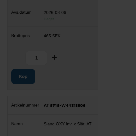
2026-08-06
I lager
465 SEK
Antal
Ta bort
Lägg till
Köp
AT 5745-W44318806
Slang OXY Inv. x Slät. AT