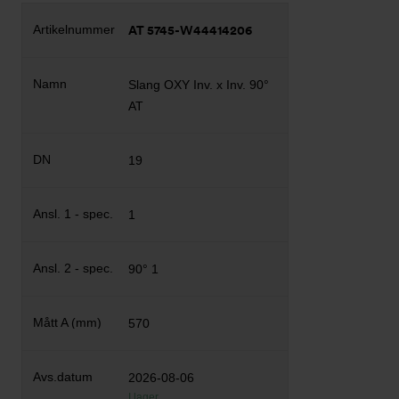
AT 5745-W44414206
Slang OXY Inv. x Inv. 90°
AT
19
1
90° 1
570
2026-08-06
I lager