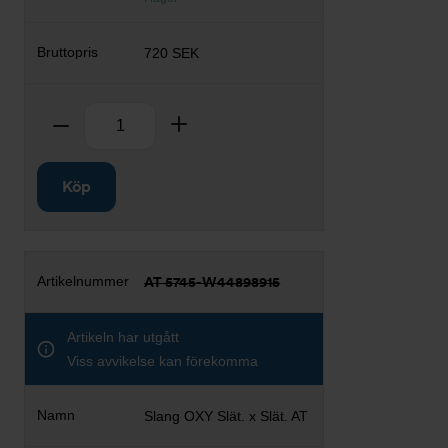
720 SEK
Antal
Ta bort
Lägg till
Köp
AT 5745-W44898915
Artikeln har utgått
Viss avvikelse kan förekomma
Slang OXY Slät. x Slät. AT