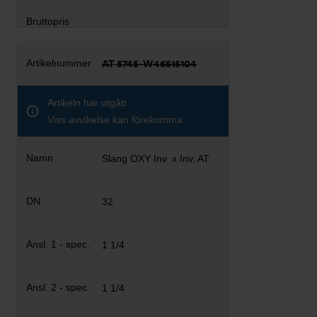
AT 5745-W46515104
Artikeln har utgått
Viss avvikelse kan förekomma
Slang OXY Inv. x Inv. AT
32
1 1/4
1 1/4