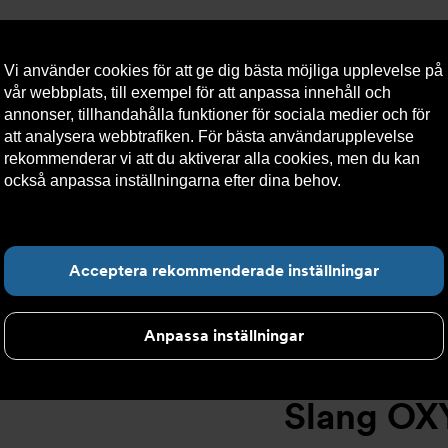
Vi använder cookies för att ge dig bästa möjliga upplevelse på
vår webbplats, till exempel för att anpassa innehåll och
annonser, tillhandahålla funktioner för sociala medier och för
att analysera webbtrafiken. För bästa användarupplevelse
llt
Om Armatec
Hållbarhet
Kontakta oss
Kundser
rekommenderar vi att du aktiverar alla cookies, men du kan
också anpassa inställningarna efter dina behov.
Läs mer om
våra cookies här.
Slang OXY AT 5745-
>
Slang OXY Slät. x F Pushfit 12 AT 5745-W41
Hitta det du letar e
Acceptera rekommenderade inställningar
Anpassa inställningar
Slang OXY 