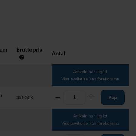
tum
Bruttopris
Antal
Artikeln har utgått
Viss avvikelse kan förekomma
Antal
07
Ta bort
Lägg till
Köp
351 SEK
Artikeln har utgått
Viss avvikelse kan förekomma