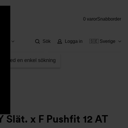
0 varor
Snabborder
Hjä
vice
Sök
Logga in
🇸🇪 Sverige
291105
fter med en enkel sökning
Slät. x F Pushfit 12 AT