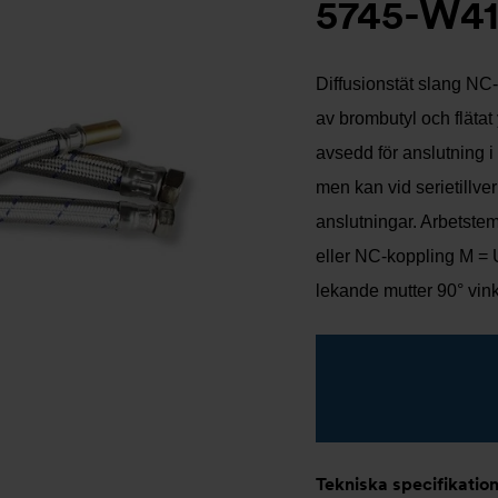
5745-W41
Diffusionstät slang NC
av brombutyl och flätat 
avsedd för anslutning i
men kan vid serietillve
anslutningar. Arbetstem
eller NC-koppling M = 
lekande mutter 90° vin
Tekniska specifikatio