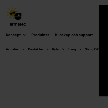
Huvudnavigering
Koncept
Produkter
Kunskap och support
Aktue
Du
Armatec
>
Produkter
>
Kyla
>
Slang
>
Slang OXY
>
är
här: