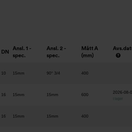
Ansl. 1 -
Ansl. 2 -
Mått A
Avs.da
DN
spec.
spec.
(mm)
10
15mm
90° 3/4
400
2026-08-
16
15mm
15mm
600
I lager
16
15mm
15mm
400