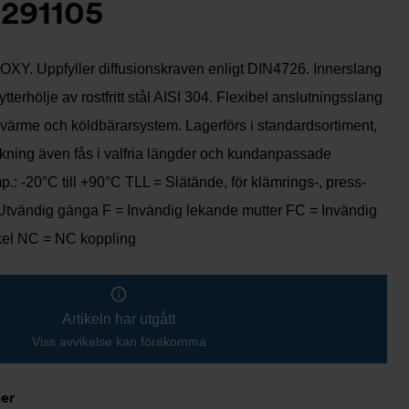
291105
-OXY. Uppfyller diffusionskraven enligt DIN4726. Innerslang
ytterhölje av rostfritt stål AISI 304. Flexibel anslutningsslang
 värme och köldbärarsystem. Lagerförs i standardsortiment,
rkning även fås i valfria längder och kundanpassade
p.: -20°C till +90°C TLL = Slätände, för klämrings-, press-
Utvändig gänga F = Invändig lekande mutter FC = Invändig
kel NC = NC koppling
Artikeln har utgått
Viss avvikelse kan förekomma
ner