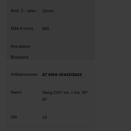
15mm
400
AT 5745-W43313203
Slang OXY Inv. x Inv. 90°
AT
19