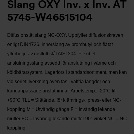
Slang OXY Inv. x Inv. AT
5745-W46515104
Diffusionstät slang NC-OXY. Uppfyller diffusionskraven
enligt DIN4726. Innerslang av brombutyl och flätat
ytterhölje av rostfritt stål AISI 304. Flexibel
anslutningsslang avsedd för anslutning i värme och
köldbärarsystem. Lagerförs i standardsortiment, men kan
vid serietillverkning även fås i valfria längder och
kundanpassade anslutningar. Arbetstemp.: -20°C till
+90°C TLL = Slätände, för klämrings-, press- eller NC-
koppling M = Utvändig gänga F = Invändig lekande
mutter FC = Invändig lekande mutter 90° vinkel NC = NC
koppling