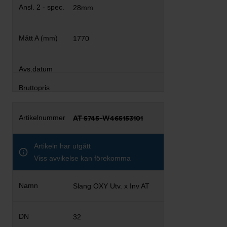
28mm
1770
AT 5745-W465153101
Artikeln har utgått
Viss avvikelse kan förekomma
Slang OXY Utv. x Inv AT
32