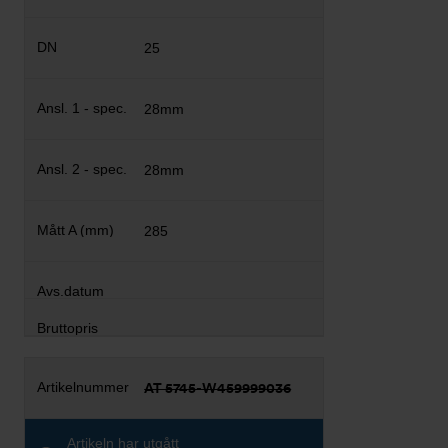
25
28mm
28mm
285
AT 5745-W459999036
Artikeln har utgått