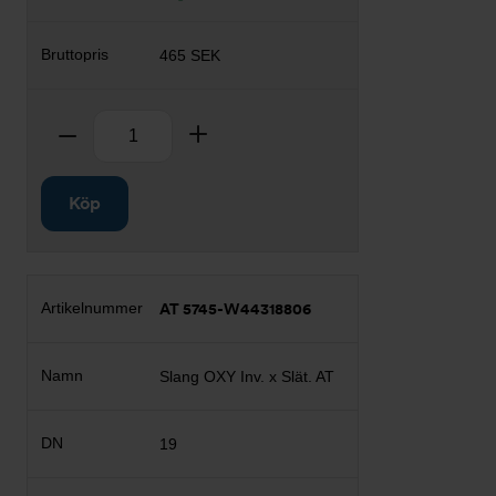
465 SEK
Antal
Ta bort
Lägg till
Köp
AT 5745-W44318806
Slang OXY Inv. x Slät. AT
19