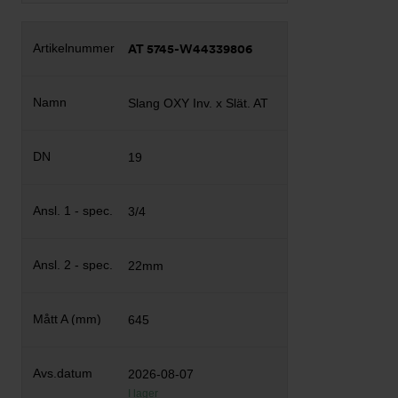
AT 5745-W44339806
Slang OXY Inv. x Slät. AT
19
3/4
22mm
645
2026-08-07
I lager