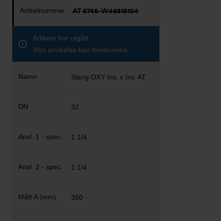
AT 5745-W46515104
Artikeln har utgått
Viss avvikelse kan förekomma
Slang OXY Inv. x Inv. AT
32
1 1/4
1 1/4
350