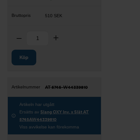
510 SEK
Antal
Ta bort
Lägg till
Köp
AT 5745-W44339810
Artikeln har utgått
Ersätts av
Slang OXY Inv. x Slät AT
5745AW44339810
Viss avvikelse kan förekomma