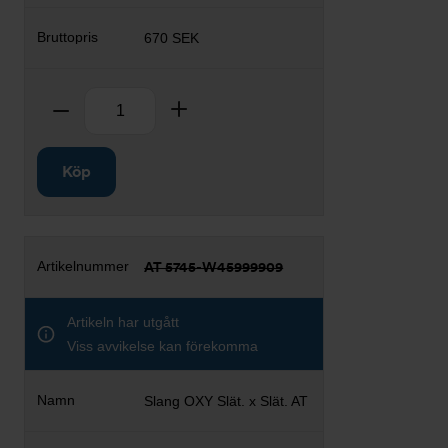
670 SEK
Antal
Ta bort
Lägg till
Köp
AT 5745-W45999909
Artikeln har utgått
Viss avvikelse kan förekomma
Slang OXY Slät. x Slät. AT