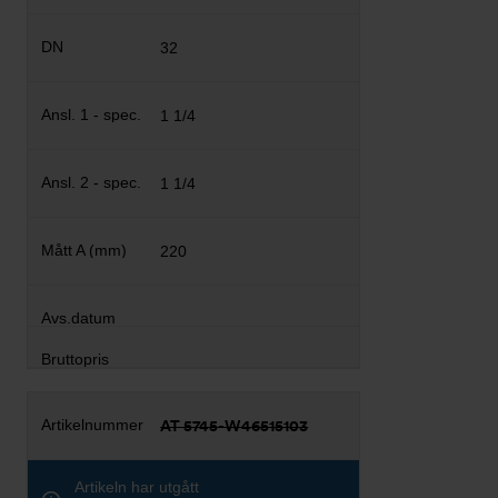
32
1 1/4
1 1/4
220
AT 5745-W46515103
Artikeln har utgått