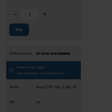
Antal
Ta bort
Lägg till
Köp
AT 5745-W44898915
Artikeln har utgått
Viss avvikelse kan förekomma
Slang OXY Slät. x Slät. AT
19