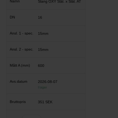
Slang OXY Slät. x Slät. AT
16
15mm
15mm
600
2026-08-07
I lager
351 SEK