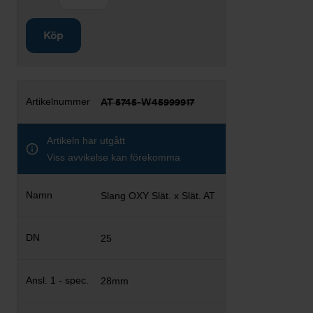
Köp
AT 5745-W45999917
Artikeln har utgått
Viss avvikelse kan förekomma
Slang OXY Slät. x Slät. AT
25
28mm