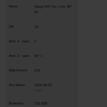
Slang OXY Inv. x Inv. 90°
AT
19
1
90° 1
570
2026-08-07
I lager
720 SEK