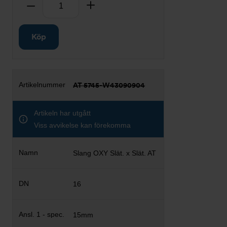
Antal
Ta bort
Lägg till
Köp
AT 5745-W43090904
Artikeln har utgått
Viss avvikelse kan förekomma
Slang OXY Slät. x Slät. AT
16
15mm