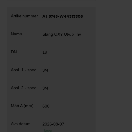
AT 5745-W44313306
Slang OXY Utv. x Inv
19
3/4
3/4
600
2026-08-07
I lager