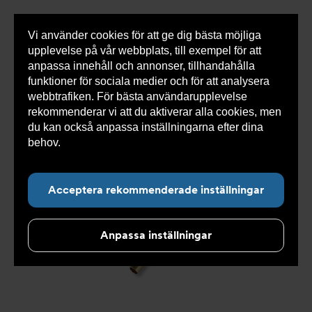
Vi använder cookies för att ge dig bästa möjliga
Visa
0 varor
Snabborder
upplevelse på vår webbplats, till exempel för att
inneh
anpassa innehåll och annonser, tillhandahålla
funktioner för sociala medier och för att analysera
webbtrafiken. För bästa användarupplevelse
Du
Armatec
>
Produkter
>
Kyla
>
Slang
>
Slang
rekommenderar vi att du aktiverar alla cookies, men
är
OXY
>
Slang OXY AT 5745-
>
Slang OXY Inv. x Inv. AT
här:
5745-W46515104
du kan också anpassa inställningarna efter dina
behov.
Läs mer om våra cookies här.
Acceptera rekommenderade inställningar
Anpassa inställningar